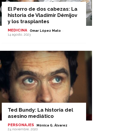
El Perro de dos cabezas: La
historia de Vladímir Démijov
y los trasplantes
MEDICINA
-
Omar López Mato
14 agosto, 2023
Ted Bundy: La historia del
asesino mediático
PERSONAJES
-
Mónica G. Álvarez
24 noviembre, 2020