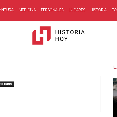
PINTURA
MEDICINA
PERSONAJES
LUGARES
HISTORIA
FO
Historia
L
NTARIOS
Hoy