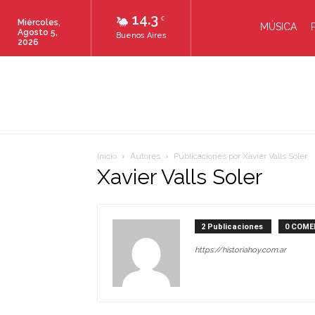
14.3
C
Miércoles,
MÚSICA
Agosto 5,
Buenos Aires
2026
Inicio
Autores
Publicaciones por Xavier Valls Soler
Xavier Valls Soler
2 Publicaciones
0 COME
https://historiahoy.com.ar