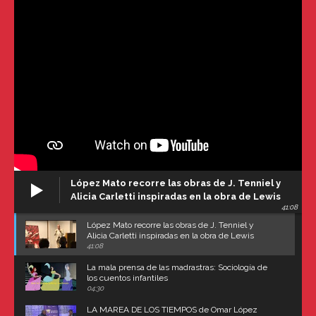
López Mato recorre las obras de J. Tenniel y
Alicia Carletti inspiradas en la obra de Lewis
41:08
Carroll
López Mato recorre las obras de J. Tenniel y
Alicia Carletti inspiradas en la obra de Lewis
Carroll
41:08
La mala prensa de las madrastras: Sociología de
los cuentos infantiles
04:30
LA MAREA DE LOS TIEMPOS de Omar López