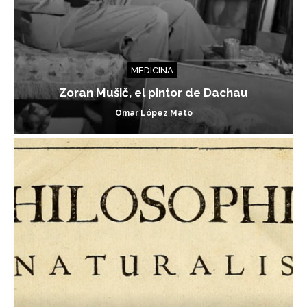
MEDICINA
Zoran Mušič, el pintor de Dachau
Omar López Mato