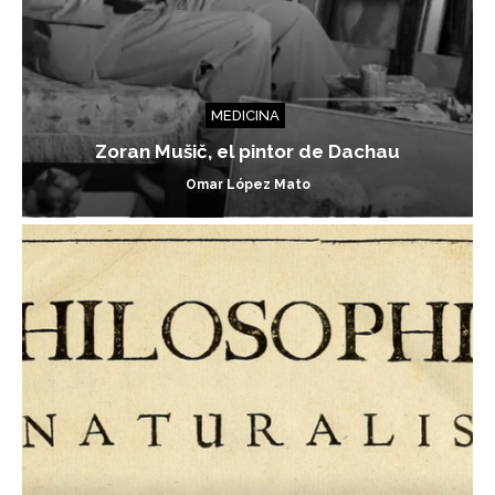
MEDICINA
Zoran Mušič, el pintor de Dachau
Omar López Mato