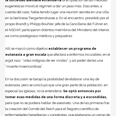
la sociedad alemana entendería
la ampliación de las medidas
eugenésicas movió al régimen a dar un paso más. Días antes, a
cuenta del caso, había tenido lugar una reunión secreta en una villa
en la berlinesa Tiergartenstrasse 4. En el encuentro, presidido por el
propio Brandt y Philipp Bouhler, jefe de la Cancillería del Führer en
el NSDAP, participaron distintos miembros del Ministerio del Interior,
así como prestigiosos médicos y psiquiatras.
Allí se marcó como objetivo
establecer un programa de
eutanasia a gran escala
que afectara a enfermos incurables, en el
argot nazi, “vidas indignas de ser vividas”, y así poder darles una
“muerte misericordiosa”.
En la discusión se barajó la posibilidad de elaborar una ley de
eutanasia, pero se concluyó que una gran parte de la población, en
especial las Iglesias, no la entendería.
Se optó entonces por
tomar esas medidas de una forma discreta y a escondidas,
para que no se pudiera hablar de asesinato. Una de las primeras fue
la creación del Comité del Reich para el Registro científico de
enfermedades hereditarias y congénitas, que elaboraría un censo de