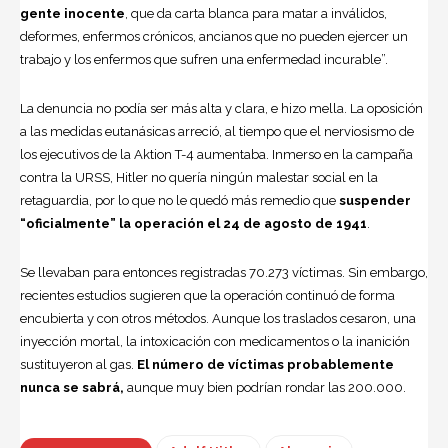
gente inocente
, que da carta blanca para matar a inválidos,
deformes, enfermos crónicos, ancianos que no pueden ejercer un
trabajo y los enfermos que sufren una enfermedad incurable”.
La denuncia no podía ser más alta y clara, e hizo mella. La oposición
a las medidas eutanásicas arreció, al tiempo que el nerviosismo de
los ejecutivos de la Aktion T-4 aumentaba. Inmerso en la campaña
contra la URSS, Hitler no quería ningún malestar social en la
retaguardia, por lo que no le quedó más remedio que
suspender
“oficialmente” la operación el 24 de agosto de 1941
.
Se llevaban para entonces registradas 70.273 víctimas. Sin embargo,
recientes estudios sugieren que la operación continuó de forma
encubierta y con otros métodos. Aunque los traslados cesaron, una
inyección mortal, la intoxicación con medicamentos o la inanición
sustituyeron al gas.
El número de víctimas probablemente
nunca se sabrá,
aunque muy bien podrían rondar las 200.000.