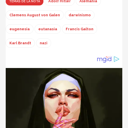
Adolf Hitler
Alemania
TEMAS DE LA NOTA
Clemens August von Galen
darwinismo
eugenesia
eutanasia
Francis Galton
Karl Brandt
nazi