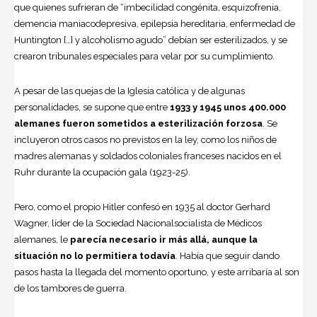
que quienes sufrieran de “imbecilidad congénita, esquizofrenia,
demencia maniacodepresiva, epilepsia hereditaria, enfermedad de
Huntington […] y alcoholismo agudo” debían ser esterilizados, y se
crearon tribunales especiales para velar por su cumplimiento.
A pesar de las quejas de la Iglesia católica y de algunas
personalidades, se supone que entre
1933 y 1945 unos 400.000
alemanes fueron sometidos a esterilización forzosa
. Se
incluyeron otros casos no previstos en la ley, como los niños de
madres alemanas y soldados coloniales franceses nacidos en el
Ruhr durante la ocupación gala (1923-25).
Pero, como el propio Hitler confesó en 1935 al doctor Gerhard
Wagner, líder de la Sociedad Nacionalsocialista de Médicos
alemanes, le
parecía necesario ir más allá, aunque la
situación no lo permitiera todavía
. Había que seguir dando
pasos hasta la llegada del momento oportuno, y este arribaría al son
de los tambores de guerra.