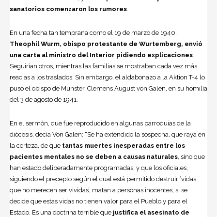
sanatorios comenzaron los rumores
.
En una fecha tan temprana como el 19 de marzo de 1940,
Theophil Wurm, obispo protestante de Wurtemberg, envió
una carta al ministro del Interior pidiendo explicaciones
.
Seguirían otros, mientras las familias se mostraban cada vez más
reacias a los traslados. Sin embargo, el aldabonazo a la Aktion T-4 lo
puso el obispo de Münster,
Clemens August von Galen
, en su homilía
del 3 de agosto de 1941.
En el sermón, que fue reproducido en algunas parroquias de la
diócesis, decía Von Galen: “Se ha extendido la sospecha, que raya en
la certeza, de que
tantas muertes inesperadas entre los
pacientes mentales no se deben a causas naturales
, sino que
han estado deliberadamente programadas, y que los oficiales,
siguiendo el precepto según el cual está permitido destruir ‘vidas
que no merecen ser vividas’, matan a personas inocentes, si se
decide que estas vidas no tienen valor para el Pueblo y para el
Estado. Es una doctrina terrible que
justifica el asesinato de