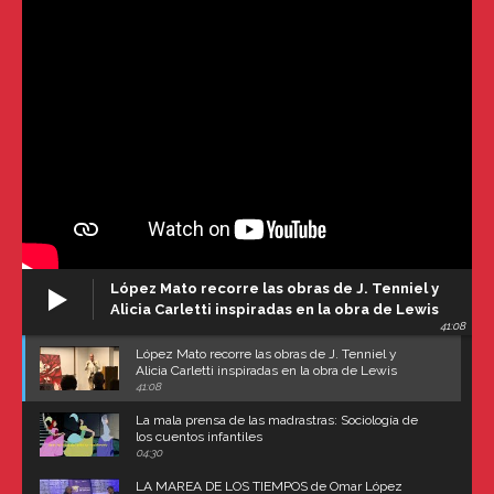
López Mato recorre las obras de J. Tenniel y
Alicia Carletti inspiradas en la obra de Lewis
41:08
Carroll
López Mato recorre las obras de J. Tenniel y
Alicia Carletti inspiradas en la obra de Lewis
Carroll
41:08
La mala prensa de las madrastras: Sociología de
los cuentos infantiles
04:30
LA MAREA DE LOS TIEMPOS de Omar López