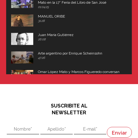
Mato en la 17° Feria del Libro de San José
(Uruguay)
01:04:25
MANUEL ORIBE
31:28
Juan María Gutiérrez
26:08
Arte argentino por Enrique Scheinsohn
47:26
Omar López Mato y Marcos Figueredo conversan
sobre: Revolución de Lavalle y fusilamiento de
Dorrego
16:42
El historiador y editor argentino, Ricardo de Titto,
hablando de el Manco Paz (José María Paz)
48:03
SUSCRIBITE AL
"En política, la estupidez no es una desventaja"
NEWSLETTER
02:58
"En política, la estupidez no es una desventaja"
Napoleón
03:06