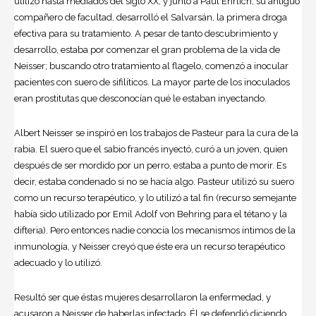
utilizó hasta mediados del siglo XX, y junto a Paul Ehrlich, su antiguo
compañero de facultad, desarrolló el Salvarsán, la primera droga
efectiva para su tratamiento. A pesar de tanto descubrimiento y
desarrollo, estaba por comenzar el gran problema de la vida de
Neisser; buscando otro tratamiento al flagelo, comenzó a inocular
pacientes con suero de sifilíticos. La mayor parte de los inoculados
eran prostitutas que desconocían qué le estaban inyectando.
Albert Neisser se inspiró en los trabajos de Pasteur para la cura de la
rabia. El suero que el sabio francés inyectó, curó a un joven, quien
después de ser mordido por un perro, estaba a punto de morir. Es
decir, estaba condenado si no se hacía algo. Pasteur utilizó su suero
como un recurso terapéutico, y lo utilizó a tal fin (recurso semejante
había sido utilizado por Emil Adolf von Behring para el tétano y la
difteria). Pero entonces nadie conocía los mecanismos íntimos de la
inmunología, y Neisser creyó que éste era un recurso terapéutico
adecuado y lo utilizó.
Resultó ser que éstas mujeres desarrollaron la enfermedad, y
acusaron a Neisser de haberlas infectado. Él se defendió diciendo,