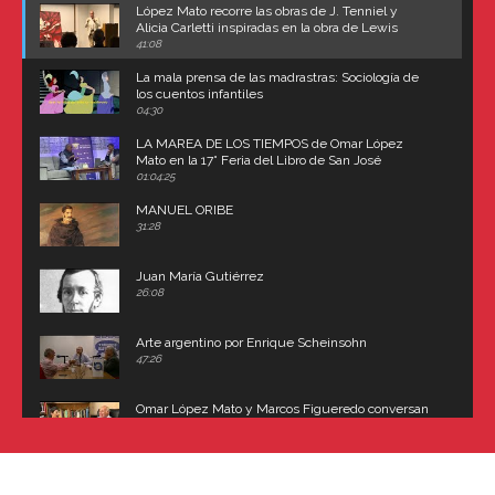
López Mato recorre las obras de J. Tenniel y
Alicia Carletti inspiradas en la obra de Lewis
Carroll
41:08
La mala prensa de las madrastras: Sociología de
los cuentos infantiles
04:30
LA MAREA DE LOS TIEMPOS de Omar López
Mato en la 17° Feria del Libro de San José
(Uruguay)
01:04:25
MANUEL ORIBE
31:28
Juan María Gutiérrez
26:08
Arte argentino por Enrique Scheinsohn
47:26
Omar López Mato y Marcos Figueredo conversan
sobre: Revolución de Lavalle y fusilamiento de
Dorrego
16:42
El historiador y editor argentino, Ricardo de Titto,
hablando de el Manco Paz (José María Paz)