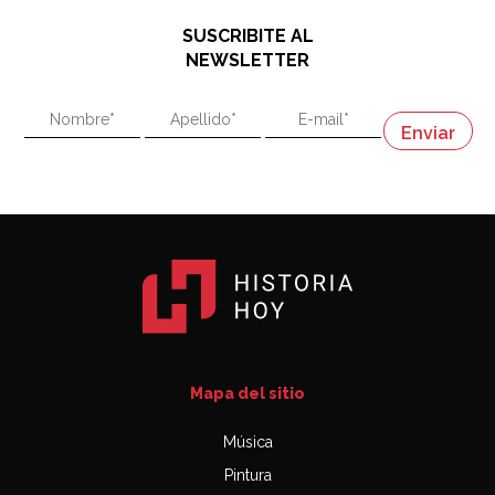
48:03
SUSCRIBITE AL
"En política, la estupidez no es una desventaja"
NEWSLETTER
02:58
"En política, la estupidez no es una desventaja"
Napoleón
03:06
Mapa del sitio
Música
Pintura