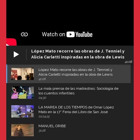
López Mato recorre las obras de J. Tenniel y
Alicia Carletti inspiradas en la obra de Lewis
41:08
Carroll
López Mato recorre las obras de J. Tenniel y
Alicia Carletti inspiradas en la obra de Lewis
Carroll
41:08
La mala prensa de las madrastras: Sociología de
los cuentos infantiles
04:30
LA MAREA DE LOS TIEMPOS de Omar López
Mato en la 17° Feria del Libro de San José
(Uruguay)
01:04:25
MANUEL ORIBE
31:28