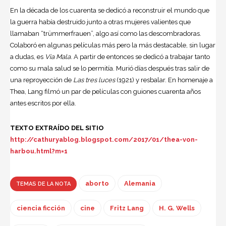
En la década de los cuarenta se dedicó a reconstruir el mundo que
la guerra había destruido junto a otras mujeres valientes que
llamaban “trümmerfrauen”, algo así como las descombradoras.
Colaboró en algunas películas más pero la más destacable, sin lugar
a dudas, es
Via Mala
. A partir de entonces se dedicó a trabajar tanto
como su mala salud se lo permitía. Murió días después tras salir de
una reproyección de
Las tres luces
(1921) y resbalar. En homenaje a
Thea, Lang filmó un par de películas con guiones cuarenta años
antes escritos por ella.
TEXTO EXTRAÍDO DEL SITIO
http://cathuryablog.blogspot.com/2017/01/thea-von-
harbou.html?m=1
aborto
Alemania
TEMAS DE LA NOTA
ciencia ficción
cine
Fritz Lang
H. G. Wells