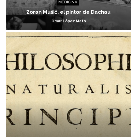
MEDICINA
Zoran Mušič, el pintor de Dachau
Omar López Mato