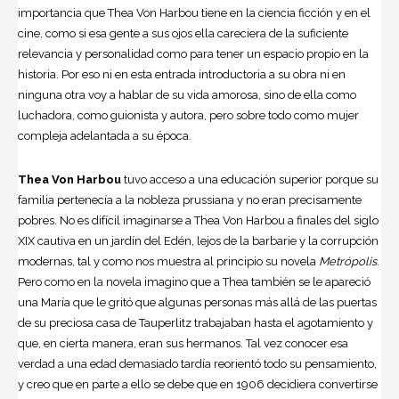
importancia que Thea Von Harbou tiene en la
ciencia ficción
y en el
cine, como si esa gente a sus ojos ella careciera de la suficiente
relevancia y personalidad como para tener un espacio propio en la
historia. Por eso ni en esta entrada introductoria a su obra ni en
ninguna otra voy a hablar de su vida amorosa, sino de ella como
luchadora, como guionista y autora, pero sobre todo como mujer
compleja adelantada a su época.
Thea Von Harbou
tuvo acceso a una educación superior porque su
familia pertenecía a la nobleza prussiana y no eran precisamente
pobres. No es difícil imaginarse a Thea Von Harbou a finales del siglo
XIX cautiva en un jardín del Edén, lejos de la barbarie y la corrupción
modernas, tal y como nos muestra al principio su novela
Metrópolis
.
Pero como en la novela imagino que a Thea también se le apareció
una María que le gritó que algunas personas más allá de las puertas
de su preciosa casa de Tauperlitz trabajaban hasta el agotamiento y
que, en cierta manera, eran sus hermanos. Tal vez conocer esa
verdad a una edad demasiado tardía reorientó todo su pensamiento,
y creo que en parte a ello se debe que en 1906 decidiera convertirse