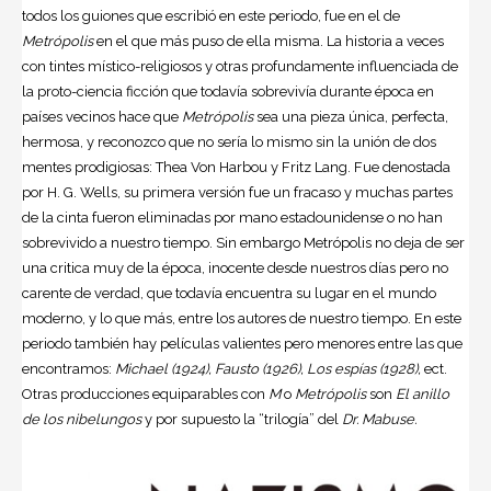
todos los guiones que escribió en este periodo, fue en el de
Metrópolis
en el que más puso de ella misma. La historia a veces
con tintes místico-religiosos y otras profundamente influenciada de
la proto-ciencia ficción que todavía sobrevivía durante época en
países vecinos hace que
Metrópolis
sea una pieza única, perfecta,
hermosa, y reconozco que no sería lo mismo sin la unión de dos
mentes prodigiosas: Thea Von Harbou y Fritz Lang. Fue denostada
por H. G. Wells, su primera versión fue un fracaso y muchas partes
de la cinta fueron eliminadas por mano estadounidense o no han
sobrevivido a nuestro tiempo. Sin embargo Metrópolis no deja de ser
una critica muy de la época, inocente desde nuestros días pero no
carente de verdad, que todavía encuentra su lugar en el mundo
moderno, y lo que más, entre los autores de nuestro tiempo. En este
periodo también hay películas valientes pero menores entre las que
encontramos:
Michael (1924), Fausto (1926), Los espías (1928),
ect.
Otras producciones equiparables con
M
o
Metrópolis
son
El anillo
de los nibelungos
y por supuesto la “trilogía” del
Dr. Mabuse.