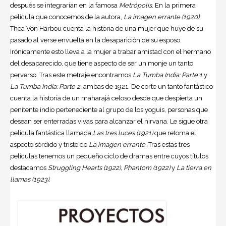
después se integrarían en la famosa
Metrópolis
. En la primera
película que conocemos de la autora,
La imagen errante (1920)
,
Thea Von Harbou cuenta la historia de una mujer que huye de su
pasado al verse envuelta en la desaparición de su esposo.
Irónicamente esto lleva a la mujer a trabar amistad con el hermano
del desaparecido, que tiene aspecto de ser un monje un tanto
perverso. Tras este metraje encontramos
La Tumba India: Parte 1
y
La Tumba India: Parte 2
, ambas de 1921. De corte un tanto fantástico
cuenta la historia de un maharajá celoso desde que despierta un
penitente indio perteneciente al grupo de los yoguis, personas que
desean ser enterradas vivas para alcanzar el nirvana. Le sigue otra
película fantástica llamada
Las tres luces (1921)
que retoma el
aspecto sórdido y triste de
La imagen errante
. Tras estas tres
películas tenemos un pequeño ciclo de dramas entre cuyos títulos
destacamos
Struggling Hearts (1922), Phantom (1922)
y
La tierra en
llamas (1923)
.