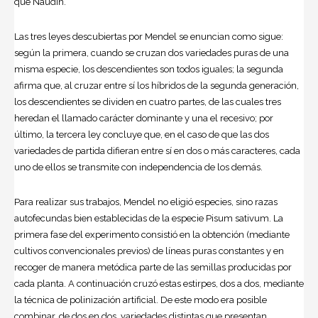
que Naudin.
Las tres leyes descubiertas por Mendel se enuncian como sigue:
según la primera, cuando se cruzan dos variedades puras de una
misma especie, los descendientes son todos iguales; la segunda
afirma que, al cruzar entre sí los híbridos de la segunda generación,
los descendientes se dividen en cuatro partes, de las cuales tres
heredan el llamado carácter dominante y una el recesivo; por
último, la tercera ley concluye que, en el caso de que las dos
variedades de partida difieran entre sí en dos o más caracteres, cada
uno de ellos se transmite con independencia de los demás.
Para realizar sus trabajos, Mendel no eligió especies, sino razas
autofecundas bien establecidas de la especie Pisum sativum. La
primera fase del experimento consistió en la obtención (mediante
cultivos convencionales previos) de líneas puras constantes y en
recoger de manera metódica parte de las semillas producidas por
cada planta. A continuación cruzó estas estirpes, dos a dos, mediante
la técnica de polinización artificial. De este modo era posible
combinar, de dos en dos, variedades distintas que presentan