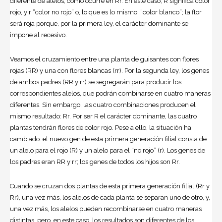
diferente de alelos, como ocurre en Rr. En este caso, R significa color
rojo, y r “color no rojo” o, lo que es lo mismo, “color blanco”; la flor
será roja porque, por la primera ley, el carácter dominante se
impone al recesivo.
Veamos el cruzamiento entre una planta de guisantes con flores
rojas (RR) y una con flores blancas (rr). Por la segunda ley, los genes
de ambos padres (RR y rr) se segregarán para producir los
correspondientes alelos, que podrán combinarse en cuatro maneras
diferentes. Sin embargo, las cuatro combinaciones producen el
mismo resultado: Rr. Por ser R el carácter dominante, las cuatro
plantas tendrán flores de color rojo. Pese a ello, la situación ha
cambiado: el nuevo gen de esta primera generación filial consta de
un alelo para el rojo (R) y un alelo para el “no rojo” (r). Los genes de
los padres eran RR y rr; los genes de todos los hijos son Rr.
Cuando se cruzan dos plantas de esta primera generación filial (Rr y
Rr), una vez más, los alelos de cada planta se separan uno de otro, y,
una vez más, los alelos pueden recombinarse en cuatro maneras
distintas, pero, en este caso, los resultados son diferentes de los