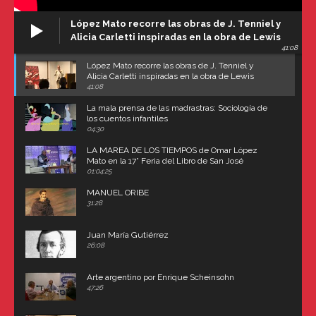
López Mato recorre las obras de J. Tenniel y
Alicia Carletti inspiradas en la obra de Lewis
41:08
Carroll
López Mato recorre las obras de J. Tenniel y
Alicia Carletti inspiradas en la obra de Lewis
Carroll
41:08
La mala prensa de las madrastras: Sociología de
los cuentos infantiles
04:30
LA MAREA DE LOS TIEMPOS de Omar López
Mato en la 17° Feria del Libro de San José
(Uruguay)
01:04:25
MANUEL ORIBE
31:28
Juan María Gutiérrez
26:08
Arte argentino por Enrique Scheinsohn
47:26