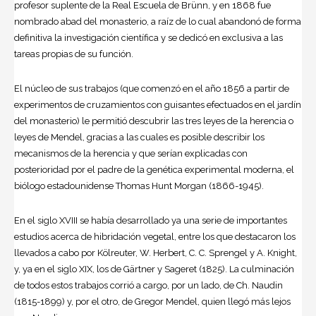
profesor suplente de la Real Escuela de Brünn, y en 1868 fue
nombrado abad del monasterio, a raíz de lo cual abandonó de forma
definitiva la investigación científica y se dedicó en exclusiva a las
tareas propias de su función.
El núcleo de sus trabajos (que comenzó en el año 1856 a partir de
experimentos de cruzamientos con guisantes efectuados en el jardín
del monasterio) le permitió descubrir las tres leyes de la herencia o
leyes de Mendel, gracias a las cuales es posible describir los
mecanismos de la herencia y que serían explicadas con
posterioridad por el padre de la
genética
experimental moderna, el
biólogo estadounidense Thomas Hunt Morgan (1866-1945).
En el siglo XVIII se había desarrollado ya una serie de importantes
estudios acerca de hibridación vegetal, entre los que destacaron los
llevados a cabo por Kölreuter, W. Herbert, C. C. Sprengel y A. Knight,
y, ya en el siglo XIX, los de Gärtner y Sageret (1825). La culminación
de todos estos trabajos corrió a cargo, por un lado, de Ch. Naudin
(1815-1899) y, por el otro, de
Gregor Mendel
, quien llegó más lejos