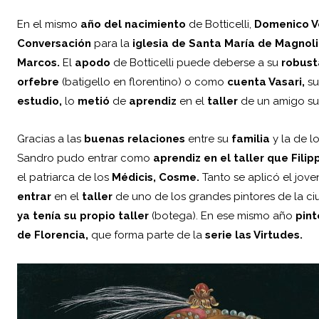
En el mismo
año del nacimiento
de Botticelli,
Domenico V
Conversación
para la
iglesia de Santa María de Magnoli
Marcos.
El
apodo
de Botticelli puede deberse a su
robust
orfebre
(batigello en florentino) o como
cuenta Vasari,
su
estudio,
lo
metió
de
aprendiz
en el
taller
de un amigo su
Gracias a las
buenas relaciones
entre su
familia
y la de l
Sandro pudo entrar como
aprendiz en el taller que Filip
el patriarca de los
Médicis, Cosme.
Tanto se aplicó el jove
entrar
en el
taller
de uno de los grandes pintores de la c
ya tenía su propio taller
(botega). En ese mismo año
pint
de Florencia,
que forma parte de la
serie las Virtudes.