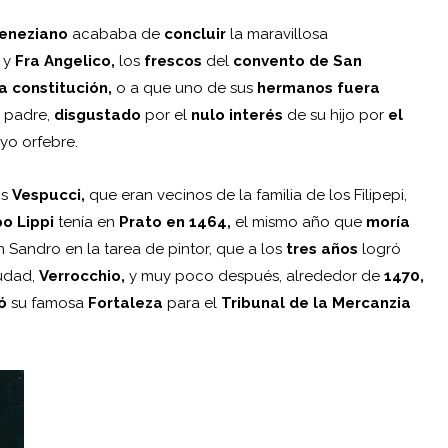
eneziano
acababa de
concluir
la maravillosa
y
Fra Angelico,
los
frescos
del
convento de San
a constitución,
o a que uno de sus
hermanos fuera
 padre,
disgustado
por el
nulo interés
de su hijo por
el
yo orfebre.
os
Vespucci,
que eran vecinos de la familia de los Filipepi,
po Lippi
tenía en
Prato en 1464,
el mismo año que
moría
n Sandro en la tarea de pintor, que a los
tres años
logró
iudad,
Verrocchio,
y muy poco después, alrededor de
1470,
ó
su famosa
Fortaleza
para el
Tribunal de la Mercanzia