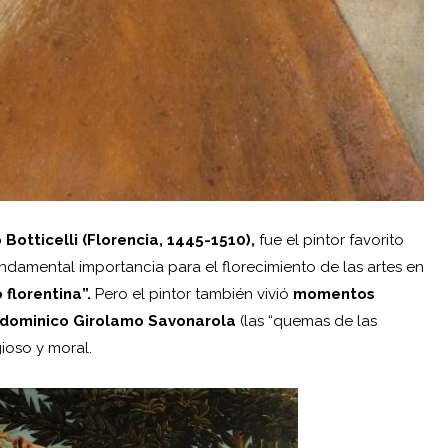
 Botticelli
(Florencia, 1445-1510),
fue el pintor favorito
amental importancia para el florecimiento de las artes en
florentina”.
Pero el pintor también vivió
momentos
 dominico Girolamo Savonarola
(las “quemas de las
gioso y moral.