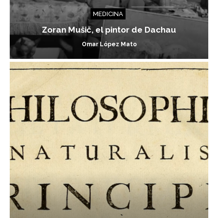
MEDICINA
Zoran Mušič, el pintor de Dachau
Omar López Mato