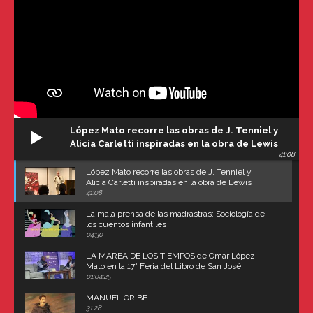
López Mato recorre las obras de J. Tenniel y
Alicia Carletti inspiradas en la obra de Lewis
41:08
Carroll
López Mato recorre las obras de J. Tenniel y
Alicia Carletti inspiradas en la obra de Lewis
Carroll
41:08
La mala prensa de las madrastras: Sociología de
los cuentos infantiles
04:30
LA MAREA DE LOS TIEMPOS de Omar López
Mato en la 17° Feria del Libro de San José
(Uruguay)
01:04:25
MANUEL ORIBE
31:28