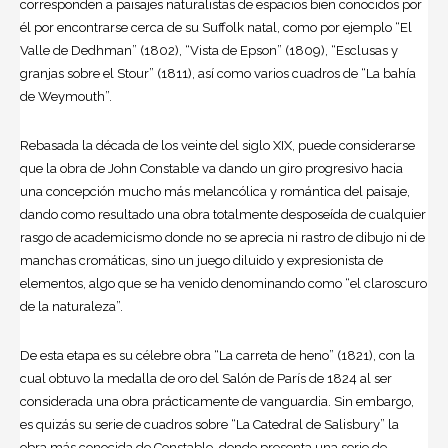
corresponden a paisajes naturalistas de espacios bien conocidos por
él por encontrarse cerca de su Suffolk natal, como por ejemplo “El
Valle de Dedhman” (1802), “Vista de Epson” (1809), “Esclusas y
granjas sobre el Stour” (1811), así como varios cuadros de “La bahía
de Weymouth”.
Rebasada la década de los veinte del siglo XIX, puede considerarse
que la obra de John Constable va dando un giro progresivo hacia
una concepción mucho más melancólica y romántica del paisaje,
dando como resultado una obra totalmente desposeída de cualquier
rasgo de academicismo donde no se aprecia ni rastro de dibujo ni de
manchas cromáticas, sino un juego diluido y expresionista de
elementos, algo que se ha venido denominando como “el claroscuro
de la naturaleza”.
De esta etapa es su célebre obra “La carreta de heno” (1821), con la
cual obtuvo la medalla de oro del Salón de París de 1824 al ser
considerada una obra prácticamente de vanguardia. Sin embargo,
es quizás su serie de cuadros sobre “La Catedral de Salisbury” la
obra más conocida de Constable, donde presenta una serie de