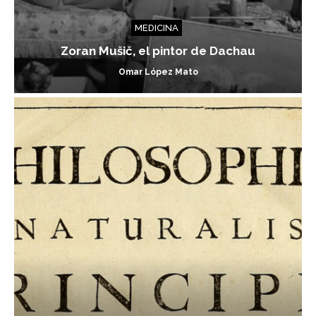
MEDICINA
Zoran Mušič, el pintor de Dachau
Omar López Mato