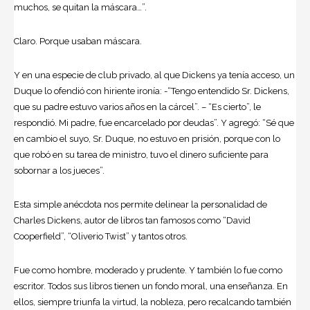
muchos, se quitan la máscara…”.
Claro. Porque usaban máscara.
Y en una especie de club privado, al que Dickens ya tenía acceso, un
Duque lo ofendió con hiriente ironía: -“Tengo entendido Sr. Dickens,
que su padre estuvo varios años en la cárcel”. – “Es cierto”, le
respondió. Mi padre, fue encarcelado por deudas”. Y agregó: “Sé que
en cambio el suyo, Sr. Duque, no estuvo en prisión, porque con lo
que robó en su tarea de ministro, tuvo el dinero suficiente para
sobornar a los jueces”.
Esta simple anécdota nos permite delinear la personalidad de
Charles Dickens, autor de libros tan famosos como “David
Cooperfield”, “Oliverio Twist” y tantos otros.
Fue como hombre, moderado y prudente. Y también lo fue como
escritor. Todos sus libros tienen un fondo moral, una enseñanza. En
ellos, siempre triunfa la virtud, la nobleza, pero recalcando también