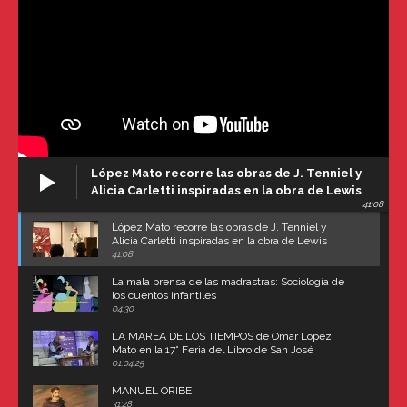
López Mato recorre las obras de J. Tenniel y
Alicia Carletti inspiradas en la obra de Lewis
41:08
Carroll
López Mato recorre las obras de J. Tenniel y
Alicia Carletti inspiradas en la obra de Lewis
Carroll
41:08
La mala prensa de las madrastras: Sociología de
los cuentos infantiles
04:30
LA MAREA DE LOS TIEMPOS de Omar López
Mato en la 17° Feria del Libro de San José
(Uruguay)
01:04:25
MANUEL ORIBE
31:28