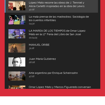
López Mato recorre las obras de J. Tenniel y
Alicia Carletti inspiradas en la obra de Lewis
Carroll
41:08
La mala prensa de las madrastras: Sociología de
los cuentos infantiles
04:30
LA MAREA DE LOS TIEMPOS de Omar López
Mato en la 17° Feria del Libro de San José
(Uruguay)
01:04:25
MANUEL ORIBE
31:28
Juan María Gutiérrez
26:08
Arte argentino por Enrique Scheinsohn
47:26
Omar López Mato y Marcos Figueredo conversan
sobre: Revolución de Lavalle y fusilamiento de
Dorrego
16:42
El historiador y editor argentino, Ricardo de Titto,
hablando de el Manco Paz (José María Paz)