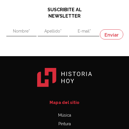
48:03
SUSCRIBITE AL
"En política, la estupidez no es una desventaja"
NEWSLETTER
02:58
"En política, la estupidez no es una desventaja"
Napoleón
03:06
Mapa del sitio
Música
Pintura