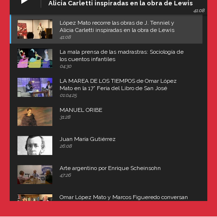
Alicia Carletti inspiradas en la obra de Lewis
41:08
Carroll
López Mato recorre las obras de J. Tenniel y
Alicia Carletti inspiradas en la obra de Lewis
Carroll
41:08
La mala prensa de las madrastras: Sociología de
los cuentos infantiles
04:30
LA MAREA DE LOS TIEMPOS de Omar López
Mato en la 17° Feria del Libro de San José
(Uruguay)
01:04:25
MANUEL ORIBE
31:28
Juan María Gutiérrez
26:08
Arte argentino por Enrique Scheinsohn
47:26
Omar López Mato y Marcos Figueredo conversan
sobre: Revolución de Lavalle y fusilamiento de
Dorrego
16:42