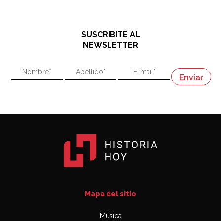
El historiador y editor argentino, Ricardo de Titto,
hablando de el Manco Paz (José María Paz)
48:03
SUSCRIBITE AL
"En política, la estupidez no es una desventaja"
NEWSLETTER
02:58
"En política, la estupidez no es una desventaja"
Napoleón
03:06
Mapa del sitio
Música