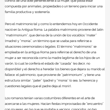
control de una dote perteneciente a la mujer, que podía estar
compuesta por animales, propiedades o un terreno para iniciar una
familia productiva y sostenerla.
Pero el matrimonio tal y como lo entendemos hoy en Occidente
nació en la Antigua Roma. La palabra matrimonio proviene del latín
“matrimonium”, que deriva de la unión de los vocablos “mater”
(madre) y “monia”, un término que se usaba para referirse a
situaciones ceremoniales o legales. El término “matrimonio” se
empleaba en la antigua Roma para referirse al derecho de una
mujer a ser reconocida como la madre legítima de los hijos de un
varón, lo cual le confería el estado de “casada” (es decir, no
disponible) y el derecho a heredar los bienes que dejara su marido al
fallece: el patrimonio, que proviene de “patrimonium”, y tiene una
estructura similar: “pater” (padre) y “monia” (o sea, la herencia y
cuestiones legales que el padre deja al morir).
Los romanos tenían varias costumbres diferentes en el arte de
acercarse a las mujeres. Hacían fiestas improvisadas de “encuentro”
con mujeres, en las que se invitaba a vecinos, conocidos, no tan