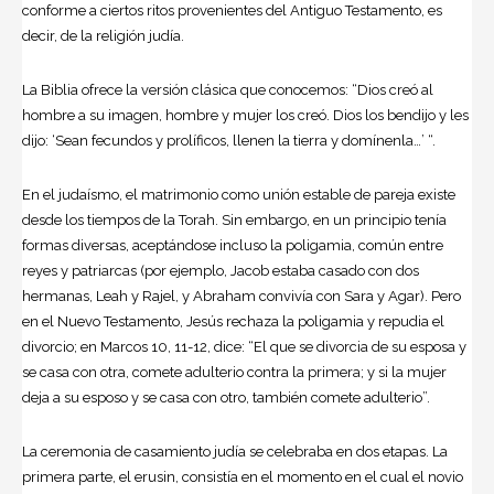
conforme a ciertos ritos provenientes del Antiguo Testamento, es
decir, de la religión judía.
La Biblia ofrece la versión clásica que conocemos: “Dios creó al
hombre a su imagen, hombre y mujer los creó. Dios los bendijo y les
dijo: ‘Sean fecundos y prolíficos, llenen la tierra y domínenla…’ “.
En el judaísmo, el matrimonio como unión estable de pareja existe
desde los tiempos de la Torah. Sin embargo, en un principio tenía
formas diversas, aceptándose incluso la poligamia, común entre
reyes y patriarcas (por ejemplo, Jacob estaba casado con dos
hermanas, Leah y Rajel, y Abraham convivía con Sara y Agar). Pero
en el Nuevo Testamento, Jesús rechaza la poligamia y repudia el
divorcio; en Marcos 10, 11-12, dice: “El que se divorcia de su esposa y
se casa con otra, comete adulterio contra la primera; y si la mujer
deja a su esposo y se casa con otro, también comete adulterio”.
La ceremonia de casamiento judía se celebraba en dos etapas. La
primera parte, el erusin, consistía en el momento en el cual el novio