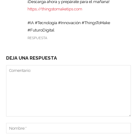
¡Descarga ahora y prepárate para el mañana!
https://thingstomaketips.com
#IA #Tecnología #Innovación #ThingsToMake
#FuturoDigital
RESPUESTA
DEJA UNA RESPUESTA
Comentario:
No