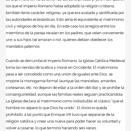
los que el Imperio Romano había adoptado la religión cristiana,
también tenía carácter religioso, ya que era avalada y santificada por
las autoridades eclesiásticas. Esto sería el equivalente al matrimonio
civil y religioso de hoy en día. En este caso los arreglos entre los
miembros de la pareja recaían en los padres, que veían conveniente
unir a sus hijos (se amaran o no), quienes debían obedecer los
mandatos paternos.
Cuando se derrumba el Imperio Romano, la Iglesia Católica Medieval
toma las riendas de la ética y moral en Occidente. El matrimonio
pasa a ser concebido como una unión de iguales ante Dios, se
impone la monogamia formal (aunque las mancebas, amantes,
cortesanas, etc, no dejaron de estar a la orden del día) y se prohíbe la
consanguineidad, aunque las familias reales seguían practicándola.
La Iglesia declara al matrimonio como indisoluble: el clásico “que el
hombre no separe lo que Dios ha unido”. El divorcio queda
prohibido, a tal punto que Enrique VIII tuvo que separarse de la
religión católica y crear una nueva para poder hacer su voluntad y
volver a casarse, lo que terminó haciendo seis veces.