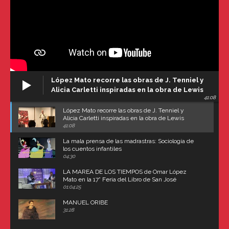
López Mato recorre las obras de J. Tenniel y
Alicia Carletti inspiradas en la obra de Lewis
41:08
Carroll
López Mato recorre las obras de J. Tenniel y
Alicia Carletti inspiradas en la obra de Lewis
Carroll
41:08
La mala prensa de las madrastras: Sociología de
los cuentos infantiles
04:30
LA MAREA DE LOS TIEMPOS de Omar López
Mato en la 17° Feria del Libro de San José
(Uruguay)
01:04:25
MANUEL ORIBE
31:28