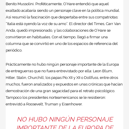
Benito Mussolini
. Proféticamente, O’Hare entendió que aquel
exaltado acabaría siendo un personaje clave en la política mundial.
Así resumió la fascinación que despertaba entre sus compatriotas:
“Italia está oyendo la voz de su amo”. El director del Times, Carr Van
Anda, quedó impresionado, y las colaboraciones de O’Hare se
convirtieron en habituales. Con el tiempo, llegó a firmar una
columna que se convirtió en uno de los espacios de referencia del
periódico.
Prácticamente no hubo ningún personaje importante de la Europa
de entreguerras que no fuera entrevistado por ella: Leon Blum,
Hitler, Stalin, Churchill, los papas Pío XII y XII o Dollfuss, entre otros
muchos, fueron analizados y expuestos en unas crónicas que hacían
demostración de una gran sagacidad para el retrato psicológico.
Tampoco los presidentes norteamericanos se le resistieron:
entrevistó a Roosevelt, Truman y Eisenhower.
NO HUBO NINGÚN PERSONAJE
IMPORTANTE DE LA EUROPA DE