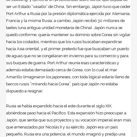
ser un Estado “vasallo” de China. Sin embargo, Japón tuvo que ceder
Port Arthur a Rusia por la presión diplomática ejercida por Alemania,
Francia y la misma Rusia; a cambio, Japón recibió 30 millones de
taeles (una antigua unidad monetaria de China). Japón nunca se
quedó conforme; quería mantener su dominio sobre Corea sin vigilar
hacia los costados, mientras que los rusos buscaban expandirse
hacia Asia oriental, y el primer pretexto fue que buscaban un puerto
de aguas que no se congelaran en invierno para su comercio y para
sus buques de guerra. Port Arthur reunía esas características y
además estaba demasiado cerca de Corea, con lo cual el mar
Amarillo (imaginaron los japoneses, con toda lógica) estaría lleno de
barcos rusos “mirando hacia Corea”, país que Japón no estaba
dispuesto a resignar.
Rusia se había expandido hacia el este durante el siglo XIX,
abriéndose paso hacia el Pacífico. Esta expansión hizo preocupar a
Japón, que sentía que sus proyectos y su vocación imperial eran más
que amenazados por Nicolás II y su ejército. Japón era un país
pequeño, Rusia era una potencia; el mundo imaginó y predijo una