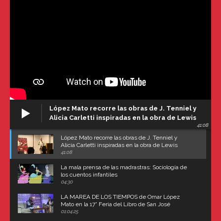
López Mato recorre las obras de J. Tenniel y
Alicia Carletti inspiradas en la obra de Lewis
41:08
Carroll
López Mato recorre las obras de J. Tenniel y
Alicia Carletti inspiradas en la obra de Lewis
Carroll
41:08
La mala prensa de las madrastras: Sociología de
los cuentos infantiles
04:30
LA MAREA DE LOS TIEMPOS de Omar López
Mato en la 17° Feria del Libro de San José
(Uruguay)
01:04:25