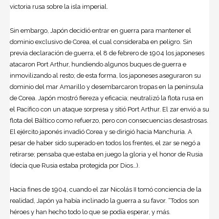
victoria rusa sobre la isla imperial.
Sin embargo, Japón decidió entrar en guerra para mantener el
dominio exclusivo de Corea, el cual consideraba en peligro. Sin
previa declaración de guerra, el 8 de febrero de 1904 los japoneses
atacaron Port Arthur, hundiendo algunos buques de guerra e
inmovilizando al resto; de esta forma, los japoneses aseguraron su
dominio del mar Amarillo y desembarcaron tropas en la península
de Corea. Japón mostró fiereza y eficacia; neutralizó la flota rusa en
el Pacífico con un ataque sorpresa y sitió Port Arthur. El zar envió a su
flota del Báltico como refuerzo, pero con consecuencias desastrosas.
El ejército japonés invadió Corea y se dirigió hacia Manchuria. A
pesar de haber sido superado en todos los frentes, el zar se negó a
retirarse; pensaba que estaba en juego la gloria y el honor de Rusia
(decía que Rusia estaba protegida por Dios…).
Hacia fines de 1904, cuando el zar Nicolás II tomó conciencia de la
realidad, Japón ya había inclinado la guerra a su favor. “Todos son
héroes y han hecho todo lo que se podía esperar, y más.