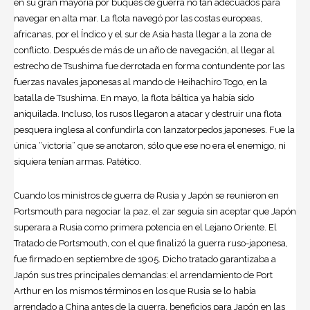
en su gran mayoría por buques de guerra no tan adecuados para
navegar en alta mar. La flota navegó por las costas europeas,
africanas, por el Índico y el sur de Asia hasta llegar a la zona de
conflicto. Después de más de un año de navegación, al llegar al
estrecho de Tsushima fue derrotada en forma contundente por las
fuerzas navales japonesas al mando de Heihachiro Togo, en la
batalla de Tsushima. En mayo, la flota báltica ya había sido
aniquilada. Incluso, los rusos llegaron a atacar y destruir una flota
pesquera inglesa al confundirla con lanzatorpedos japoneses. Fue la
única “victoria” que se anotaron, sólo que ese no era el enemigo, ni
siquiera tenían armas. Patético.
Cuando los ministros de guerra de Rusia y Japón se reunieron en
Portsmouth para negociar la paz, el zar seguía sin aceptar que Japón
superara a Rusia como primera potencia en el Lejano Oriente. El
Tratado de Portsmouth, con el que finalizó la guerra ruso-japonesa,
fue firmado en septiembre de 1905. Dicho tratado garantizaba a
Japón sus tres principales demandas: el arrendamiento de Port
Arthur en los mismos términos en los que Rusia se lo había
arrendado a China antes de la guerra, beneficios para Japón en las