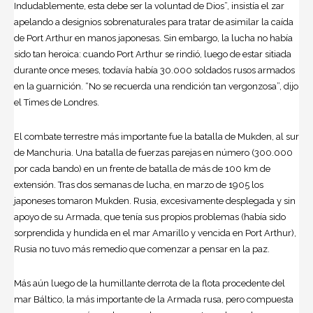
Indudablemente, esta debe ser la voluntad de Dios”, insistía el zar
apelando a designios sobrenaturales para tratar de asimilar la caída
de Port Arthur en manos japonesas. Sin embargo, la lucha no había
sido tan heroica: cuando Port Arthur se rindió, luego de estar sitiada
durante once meses, todavía había 30.000 soldados rusos armados
en la guarnición. “No se recuerda una rendición tan vergonzosa”, dijo
el Times de Londres.
El combate terrestre más importante fue la batalla de Mukden, al sur
de Manchuria. Una batalla de fuerzas parejas en número (300.000
por cada bando) en un frente de batalla de más de 100 km de
extensión. Tras dos semanas de lucha, en marzo de 1905 los
japoneses tomaron Mukden. Rusia, excesivamente desplegada y sin
apoyo de su Armada, que tenía sus propios problemas (había sido
sorprendida y hundida en el mar Amarillo y vencida en Port Arthur),
Rusia no tuvo más remedio que comenzar a pensar en la paz.
Más aún luego de la humillante derrota de la flota procedente del
mar Báltico, la más importante de la Armada rusa, pero compuesta