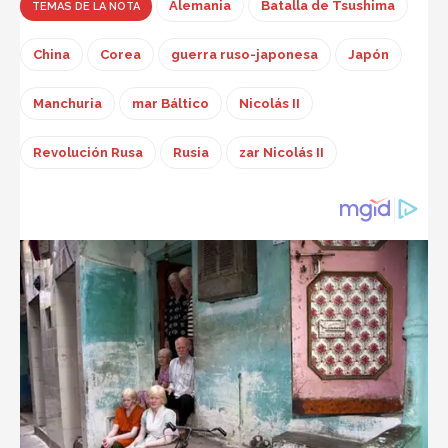
Alemania
Batalla de Tsushima
TEMAS DE LA NOTA
China
Corea
guerra ruso-japonesa
Japón
Manchuria
mar Báltico
Nicolás II
Revolución Rusa
Rusia
zar Nicolás II