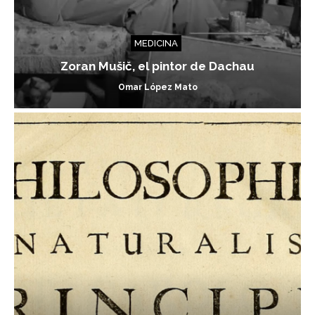
MEDICINA
Zoran Mušič, el pintor de Dachau
Omar López Mato