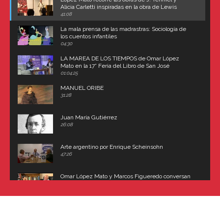
Alicia Carletti inspiradas en la obra de Lewis
Carroll
41:08
La mala prensa de las madrastras: Sociología de
los cuentos infantiles
04:30
LA MAREA DE LOS TIEMPOS de Omar López
Mato en la 17° Feria del Libro de San José
(Uruguay)
01:04:25
MANUEL ORIBE
31:28
Juan María Gutiérrez
26:08
Arte argentino por Enrique Scheinsohn
47:26
Omar López Mato y Marcos Figueredo conversan
sobre: Revolución de Lavalle y fusilamiento de
Dorrego
16:42
El historiador y editor argentino, Ricardo de Titto,
hablando de el Manco Paz (José María Paz)