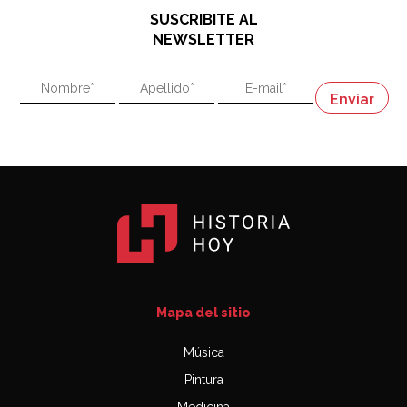
48:03
SUSCRIBITE AL
"En política, la estupidez no es una desventaja"
NEWSLETTER
02:58
"En política, la estupidez no es una desventaja"
Napoleón
03:06
Mapa del sitio
Música
Pintura