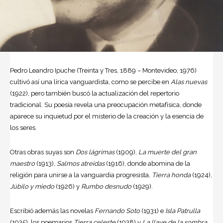
Pedro Leandro Ipuche
(Treinta y Tres, 1889 – Montevideo, 1976)
cultivó así una lírica vanguardista, como se percibe en
Alas nuevas
(1922), pero también buscó la actualización del repertorio
tradicional. Su
poesía
revela una preocupación metafísica, donde
aparece su inquietud por el misterio de la creación y la esencia de
los seres.
Otras obras suyas son
Dos lágrimas
(1909),
La muerte del gran
maestro
(1913),
Salmos atreidas
(1916), donde abomina de la
religión para unirse a la vanguardia progresista,
Tierra honda
(1924),
Júbilo y miedo
(1926) y
Rumbo desnudo
(1929).
Escribió además las novelas
Fernando Soto
(1931) e
Isla Patrulla
(1935), los poemarios
Tierra celeste
(1938) y
La llave de la sombra