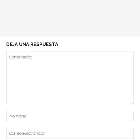
DEJA UNA RESPUESTA
Comentario:
No
Co
ele