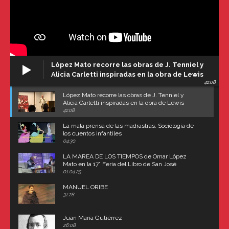
López Mato recorre las obras de J. Tenniel y
Alicia Carletti inspiradas en la obra de Lewis
41:08
Carroll
López Mato recorre las obras de J. Tenniel y
Alicia Carletti inspiradas en la obra de Lewis
Carroll
41:08
La mala prensa de las madrastras: Sociología de
los cuentos infantiles
04:30
LA MAREA DE LOS TIEMPOS de Omar López
Mato en la 17° Feria del Libro de San José
(Uruguay)
01:04:25
MANUEL ORIBE
31:28
Juan María Gutiérrez
26:08