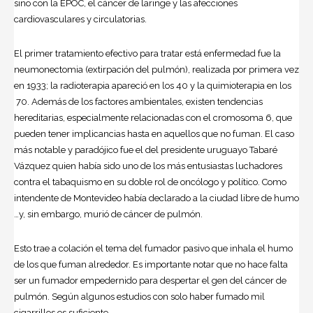
sino con la EPOC, el cáncer de laringe y las afecciones
cardiovasculares y circulatorias.
El primer tratamiento efectivo para tratar está enfermedad fue la
neumonectomia (extirpación del pulmón), realizada por primera vez
en 1933; la radioterapia apareció en los 40 y la quimioterapia en los
70. Además de los factores ambientales, existen tendencias
hereditarias, especialmente relacionadas con el cromosoma 6, que
pueden tener implicancias hasta en aquellos que no fuman. El caso
más notable y paradójico fue el del presidente uruguayo Tabaré
Vázquez quien había sido uno de los más entusiastas luchadores
contra el tabaquismo en su doble rol de oncólogo y político. Como
intendente de Montevideo había declarado a la ciudad libre de humo
…y, sin embargo, murió de cáncer de pulmón.
Esto trae a colación el tema del fumador pasivo que inhala el humo
de los que fuman alrededor. Es importante notar que no hace falta
ser un fumador empedernido para despertar el gen del cáncer de
pulmón. Según algunos estudios con solo haber fumado mil
cigarrillos es suficiente …