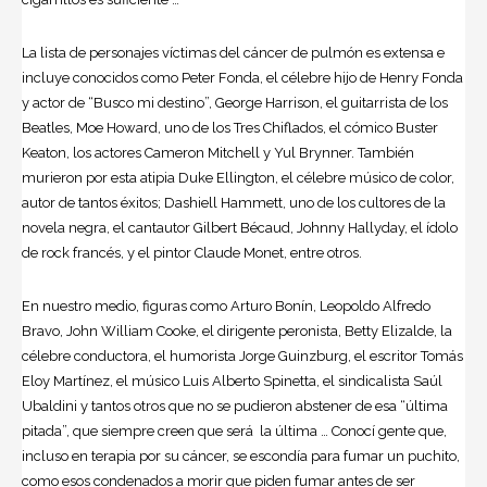
La lista de personajes víctimas del cáncer de pulmón es extensa e
incluye conocidos como Peter Fonda, el célebre hijo de Henry Fonda
y actor de “Busco mi destino”, George Harrison, el guitarrista de los
Beatles, Moe Howard, uno de los Tres Chiflados, el cómico Buster
Keaton, los actores Cameron Mitchell y Yul Brynner. También
murieron por esta atipia Duke Ellington, el célebre músico de color,
autor de tantos éxitos; Dashiell Hammett, uno de los cultores de la
novela negra, el cantautor Gilbert Bécaud, Johnny Hallyday, el ídolo
de rock francés, y el pintor Claude Monet, entre otros.
En nuestro medio, figuras como Arturo Bonín, Leopoldo Alfredo
Bravo, John William Cooke, el dirigente peronista, Betty Elizalde, la
célebre conductora, el humorista Jorge Guinzburg, el escritor Tomás
Eloy Martínez, el músico Luis Alberto Spinetta, el sindicalista Saúl
Ubaldini y tantos otros que no se pudieron abstener de esa “última
pitada”, que siempre creen que será la última … Conocí gente que,
incluso en terapia por su cáncer, se escondía para fumar un puchito,
como esos condenados a morir que piden fumar antes de ser