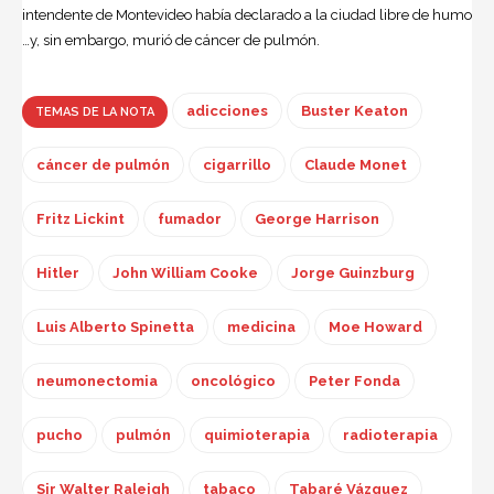
intendente de Montevideo había declarado a la ciudad libre de humo
…y, sin embargo, murió de cáncer de pulmón.
adicciones
Buster Keaton
TEMAS DE LA NOTA
cáncer de pulmón
cigarrillo
Claude Monet
Fritz Lickint
fumador
George Harrison
Hitler
John William Cooke
Jorge Guinzburg
Luis Alberto Spinetta
medicina
Moe Howard
neumonectomia
oncológico
Peter Fonda
pucho
pulmón
quimioterapia
radioterapia
Sir Walter Raleigh
tabaco
Tabaré Vázquez