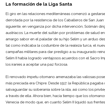
La formación de la Liga Santa
El giro en las relaciones mediterráneas comenzó a gestarse
derrotada por la resistencia de los Caballeros de San Juan 
siguiente, en venganza por dicha intervención, Solimán dir
austríacos. La muerte del sultán por problemas de salud en
amargo sabor en el paladar de su hijo Selim y un arduo des
tal como indicaba la costumbre de la realeza turca, el nu
campañas militares para dar prestigio a su inaugurado rei
Selim II había logrado ventajosos acuerdos con el Sacro Imp
los iraníes a aceptar una paz forzosa.
El renovado ímpetu otomano amenazaba las valiosas posesio
más preciada era Chipre. Desde 1517, la República pagaba
salvaguardar su soberanía sobre la isla, así como los priv
a través de ella. Ahora bien, hacía tiempo que los otomano
Venecia de modo que, en cuanto Selim II liquidó sus frentes