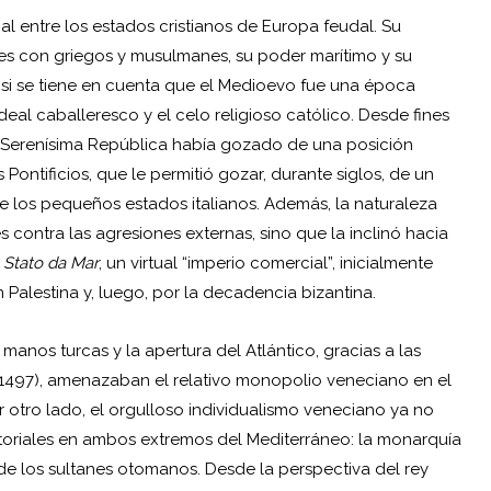
l entre los estados cristianos de Europa feudal. Su
ones con griegos y musulmanes, su poder marítimo y su
 si se tiene en cuenta que el Medioevo fue una época
ideal caballeresco y el celo religioso católico. Desde fines
, la Serenísima República había gozado de una posición
 Pontificios, que le permitió gozar, durante siglos, de un
e los pequeños estados italianos. Además, la naturaleza
 contra las agresiones externas, sino que la inclinó hacia
n
Stato da Mar
, un virtual “imperio comercial”, inicialmente
Palestina y, luego, por la decadencia bizantina.
 manos turcas y la apertura del Atlántico, gracias a las
1497), amenazaban el relativo monopolio veneciano en el
or otro lado, el orgulloso individualismo veneciano ya no
ritoriales en ambos extremos del Mediterráneo: la monarquía
de los sultanes otomanos. Desde la perspectiva del rey