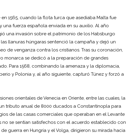
 en 1565, cuando la flota turca que asediaba Malta fue
y una fuerza española enviada en su auxilio. Al año
igió una invasión sobre el patrimonio de los Habsburgo
 las llanuras húngaras sentenció la campaña y dejó un
eo de venganza contra los cristianos. Tras su coronación,
evo monarca se dedicó a la preparación de grandes
nado. Para 1568, combinando la amenaza y la diplomacia,
erio y Polonia y, al año siguiente, capturó Túnez y forzó a
nes orientales de Venecia en Oriente, entre las cuales, la
 un tributo anual de 8000 ducados a Constantinopla para
ilegios de las casas comerciales que operaban en el Levante
s no se sentían satisfechos con el acuerdo establecido con
 de guerra en Hungría y el Volga, dirigieron su mirada hacia