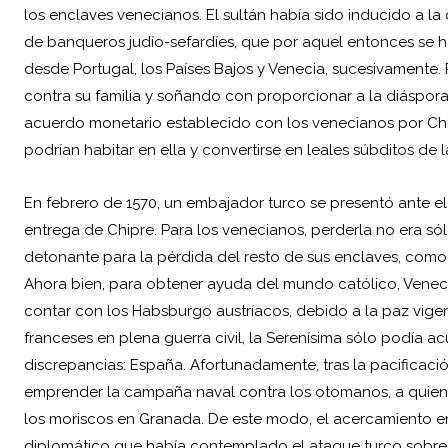
los enclaves venecianos. El sultán había sido inducido a la c
de banqueros judío-sefardíes, que por aquel entonces se h
desde Portugal, los Países Bajos y Venecia, sucesivamente.
contra su familia y soñando con proporcionar a la diáspora j
acuerdo monetario establecido con los venecianos por Chipr
podrían habitar en ella y convertirse en leales súbditos de 
En febrero de 1570, un embajador turco se presentó ante el
entrega de Chipre. Para los venecianos, perderla no era sól
detonante para la pérdida del resto de sus enclaves, como
Ahora bien, para obtener ayuda del mundo católico, Venecia 
contar con los Habsburgo austríacos, debido a la paz vigente
franceses en plena guerra civil, la Serenísima sólo podía a
discrepancias: España. Afortunadamente, tras la pacificación
emprender la campaña naval contra los otomanos, a quienes
los moriscos en Granada. De este modo, el acercamiento en
diplomático que había contemplado el ataque turco sobre 