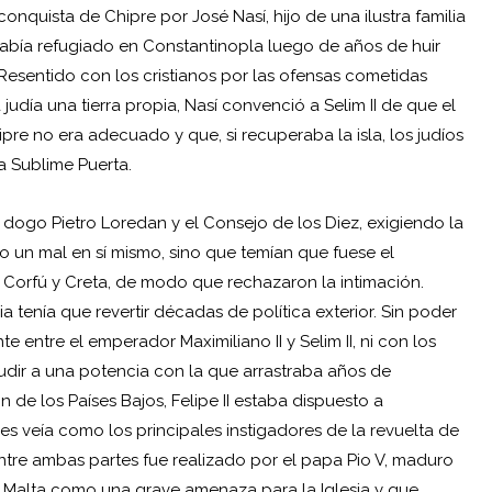
onquista de Chipre por José Nasí, hijo de una ilustra familia
abía refugiado en Constantinopla luego de años de huir
 Resentido con los cristianos por las ofensas cometidas
udía una tierra propia, Nasí convenció a Selim II de que el
e no era adecuado y que, si recuperaba la isla, los judíos
la Sublime Puerta.
 dogo Pietro Loredan y el Consejo de los Diez, exigiendo la
o un mal en sí mismo, sino que temían que fuese el
 Corfú y Creta, de modo que rechazaron la intimación.
tenía que revertir décadas de política exterior. Sin poder
 entre el emperador Maximiliano II y Selim II, ni con los
cudir a una potencia con la que arrastraba años de
 de los Países Bajos, Felipe II estaba dispuesto a
 veía como los principales instigadores de la revuelta de
tre ambas partes fue realizado por el papa Pio V, maduro
Malta como una grave amenaza para la Iglesia y que,