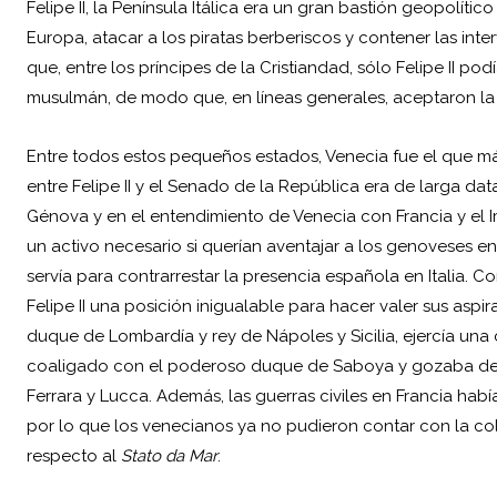
Felipe II, la Península Itálica era un gran bastión geopolític
Europa, atacar a los piratas berberiscos y contener las inter
que, entre los príncipes de la Cristiandad, sólo Felipe II po
musulmán, de modo que, en líneas generales, aceptaron la
Entre todos estos pequeños estados, Venecia fue el que má
entre Felipe II y el Senado de la República era de larga dat
Génova y en el entendimiento de Venecia con Francia y el Im
un activo necesario si querían aventajar a los genoveses en
servía para contrarrestar la presencia española en Italia. C
Felipe II una posición inigualable para hacer valer sus aspi
duque de Lombardía y rey de Nápoles y Sicilia, ejercía u
coaligado con el poderoso duque de Saboya y gozaba de 
Ferrara y Lucca. Además, las guerras civiles en Francia habí
por lo que los venecianos ya no pudieron contar con la col
respecto al
Stato da Mar
.