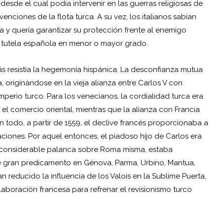
o desde el cual podía intervenir en las guerras religiosas de
venciones de la flota turca. A su vez, los italianos sabían
día y quería garantizar su protección frente al enemigo
 tutela española en menor o mayor grado.
s resistía la hegemonía hispánica. La desconfianza mutua
a, originándose en la vieja alianza entre Carlos V con
perio turco. Para los venecianos, la cordialidad turca era
 el comercio oriental, mientras que la alianza con Francia
on todo, a partir de 1559, el declive francés proporcionaba a
raciones. Por aquel entonces, el piadoso hijo de Carlos era
na considerable palanca sobre Roma misma, estaba
gran predicamento en Génova, Parma, Urbino, Mantua,
an reducido la influencia de los Valois en la Sublime Puerta,
aboración francesa para refrenar el revisionismo turco