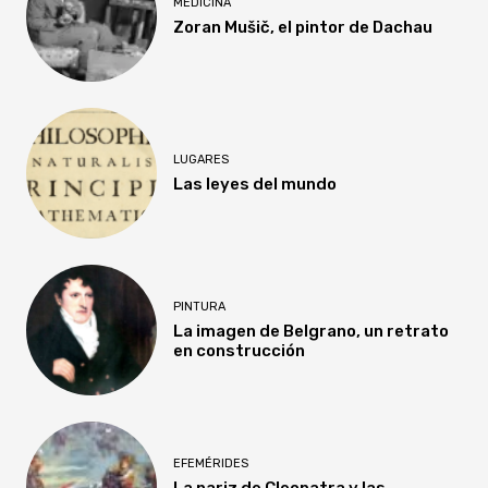
MEDICINA
Zoran Mušič, el pintor de Dachau
LUGARES
Las leyes del mundo
PINTURA
La imagen de Belgrano, un retrato
en construcción
EFEMÉRIDES
La nariz de Cleopatra y las