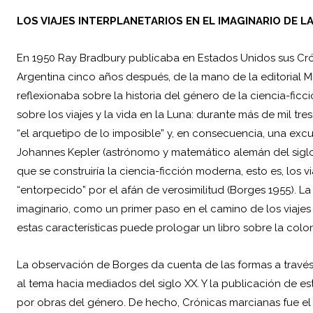
LOS VIAJES INTERPLANETARIOS EN EL IMAGINARIO DE L
En 1950 Ray Bradbury publicaba en Estados Unidos sus Cróni
Argentina cinco años después, de la mano de la editorial 
reflexionaba sobre la historia del género de la ciencia-ficc
sobre los viajes y la vida en la Luna: durante más de mil tresci
“el arquetipo de lo imposible” y, en consecuencia, una excus
Johannes Kepler (astrónomo y matemático alemán del siglo X
que se construiría la ciencia-ficción moderna, esto es, los 
“entorpecido” por el afán de verosimilitud (Borges 1955). La
imaginario, como un primer paso en el camino de los viajes 
estas características puede prologar un libro sobre la colo
La observación de Borges da cuenta de las formas a través 
al tema hacia mediados del siglo XX. Y la publicación de es
por obras del género. De hecho, Crónicas marcianas fue el 