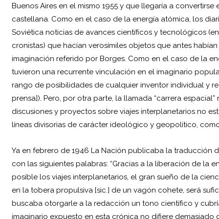
Buenos Aires en el mismo 1955 y que llegaría a convertirse 
castellana. Como en el caso de la energía atómica, los diari
Soviética noticias de avances científicos y tecnológicos 
cronistas) que hacían verosímiles objetos que antes habían
imaginación referido por Borges. Como en el caso de la e
tuvieron una recurrente vinculación en el imaginario popul
rango de posibilidades de cualquier inventor individual y r
prensa]). Pero, por otra parte, la llamada “carrera espacial”
discusiones y proyectos sobre viajes interplanetarios no e
líneas divisorias de carácter ideológico y geopolítico, co
Ya en febrero de 1946 La Nación publicaba la traducción 
con las siguientes palabras: “Gracias a la liberación de la
posible los viajes interplanetarios, el gran sueño de la ci
en la tobera propulsiva [sic.] de un vagón cohete, será sufic
buscaba otorgarle a la redacción un tono científico y cubrí
imaginario expuesto en esta crónica no difiere demasiado 