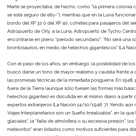
Marte se proyectaba, de hecho, como “la primera colonia ce
se está seguro de ello-“), mientras que en la Luna funcionar
bordo del XP 32 ó del XP 40, cohetes para pasajeros del ser
Astropuerto de Orly, a la Luna, Astropuerto de Tycho Central
encontrarse en pleno “período secundario”: “No será una sor
brontosaurios, en medio de helechos gigantescos” (La Naci
Con el paso de los años, sin embargo, la posibilidad de los
buscó darse un tono de mayor realismo y cautela frente a d
las promesas técnicas de la inmediata posguerra. En 1948, p
fuera de la Tierra (aunque sólo fuesen las formas más bási
helechos gigantes) es discutida en el mismo diario a partir
expertos extranjeros (La Nación 14/10/1948: 7). Yendo aún m
Viajes Interplanetarios son un Sueño Irrealizable”, en la que 
glaciales”, la “falta de atmósfera o su excesiva presión”, 
meteoritos” eran listados como motivos suficientes para d