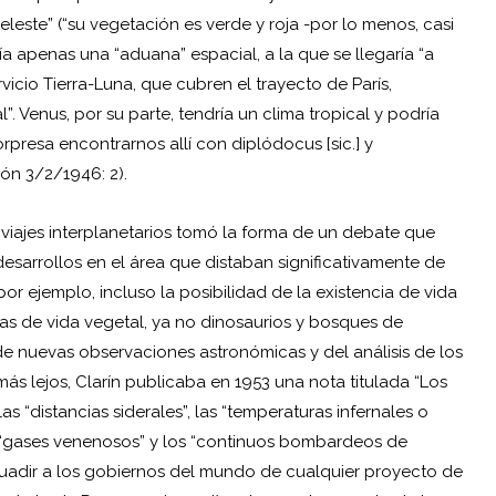
leste” (“su vegetación es verde y roja -por lo menos, casi
ía apenas una “aduana” espacial, a la que se llegaría “a
vicio Tierra-Luna, que cubren el trayecto de París,
”. Venus, por su parte, tendría un clima tropical y podría
presa encontrarnos allí con diplódocus [sic.] y
ón 3/2/1946: 2).
 viajes interplanetarios tomó la forma de un debate que
esarrollos en el área que distaban significativamente de
or ejemplo, incluso la posibilidad de la existencia de vida
cas de vida vegetal, ya no dinosaurios y bosques de
 de nuevas observaciones astronómicas y del análisis de los
ás lejos, Clarín publicaba en 1953 una nota titulada “Los
las “distancias siderales”, las “temperaturas infernales o
los “gases venenosos” y los “continuos bombardeos de
isuadir a los gobiernos del mundo de cualquier proyecto de