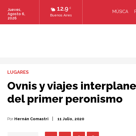
12.9
C
Jueves,
MÚSICA
Agosto 6,
Buenos Aires
2026
LUGARES
Ovnis y viajes interplan
del primer peronismo
Por
Hernán Comastri
11 Julio, 2020