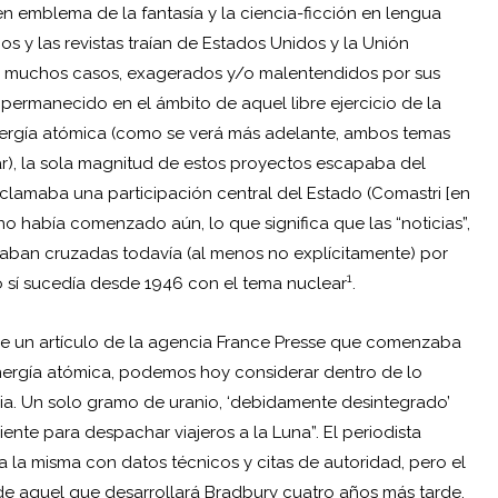
en emblema de la fantasía y la ciencia-ficción en lengua
os y las revistas traían de Estados Unidos y la Unión
(en muchos casos, exagerados y/o malentendidos por sus
 permanecido en el ámbito de aquel libre ejercicio de la
nergía atómica (como se verá más adelante, ambos temas
ar), la sola magnitud de estos proyectos escapaba del
eclamaba una participación central del Estado (Comastri [en
 no había comenzado aún, lo que significa que las “noticias”,
staban cruzadas todavía (al menos no explícitamente) por
1
mo sí sucedía desde 1946 con el tema nuclear
.
de un artículo de la agencia France Presse que comenzaba
 energía atómica, podemos hoy considerar dentro de lo
encia. Un solo gramo de uranio, ‘debidamente desintegrado’
iente para despachar viajeros a la Luna”. El periodista
a la misma con datos técnicos y citas de autoridad, pero el
de aquel que desarrollará Bradbury cuatro años más tarde.