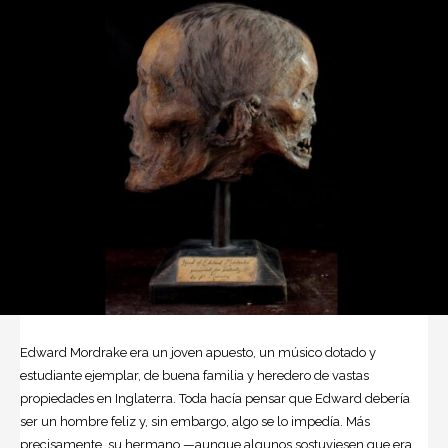
Edward Mordrake era un joven apuesto, un músico dotado y
estudiante ejemplar, de buena familia y heredero de vastas
propiedades en Inglaterra. Toda hacía pensar que Edward debería
ser un hombre feliz y, sin embargo, algo se lo impedía. Más
precisamente, su hermano —aunque algunos sostuviesen que era