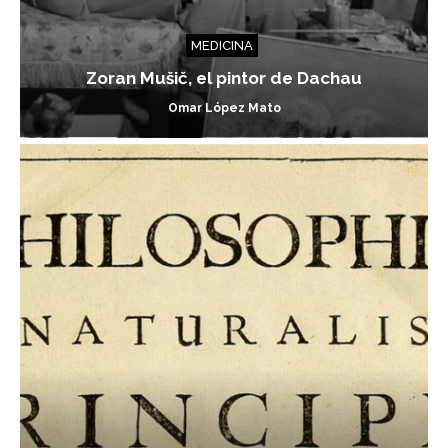
MEDICINA
Zoran Mušič, el pintor de Dachau
Omar López Mato