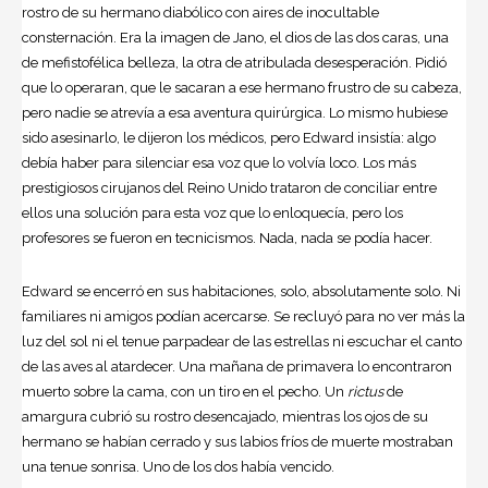
rostro de su hermano diabólico con aires de inocultable
consternación. Era la imagen de Jano, el dios de las dos caras, una
de mefistofélica belleza, la otra de atribulada desesperación. Pidió
que lo operaran, que le sacaran a ese hermano frustro de su cabeza,
pero nadie se atrevía a esa aventura quirúrgica. Lo mismo hubiese
sido asesinarlo, le dijeron los médicos, pero Edward insistía: algo
debía haber para silenciar esa voz que lo volvía loco. Los más
prestigiosos cirujanos del Reino Unido trataron de conciliar entre
ellos una solución para esta voz que lo enloquecía, pero los
profesores se fueron en tecnicismos. Nada, nada se podía hacer.
Edward se encerró en sus habitaciones, solo, absolutamente solo. Ni
familiares ni amigos podían acercarse. Se recluyó para no ver más la
luz del sol ni el tenue parpadear de las estrellas ni escuchar el canto
de las aves al atardecer. Una mañana de primavera lo encontraron
muerto sobre la cama, con un tiro en el pecho. Un
rictus
de
amargura cubrió su rostro desencajado, mientras los ojos de su
hermano se habían cerrado y sus labios fríos de muerte mostraban
una tenue sonrisa. Uno de los dos había vencido.