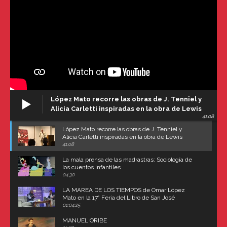
López Mato recorre las obras de J. Tenniel y
Alicia Carletti inspiradas en la obra de Lewis
41:08
Carroll
López Mato recorre las obras de J. Tenniel y
Alicia Carletti inspiradas en la obra de Lewis
Carroll
41:08
La mala prensa de las madrastras: Sociología de
los cuentos infantiles
04:30
LA MAREA DE LOS TIEMPOS de Omar López
Mato en la 17° Feria del Libro de San José
(Uruguay)
01:04:25
MANUEL ORIBE