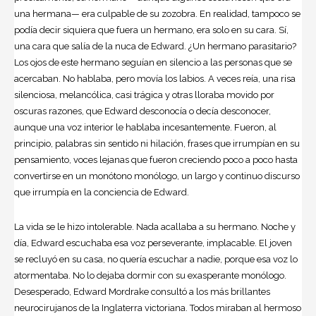
una hermana— era culpable de su zozobra. En realidad, tampoco se
podía decir siquiera que fuera un hermano, era solo en su cara. Sí,
una cara que salía de la nuca de Edward. ¿Un hermano parasitario?
Los ojos de este hermano seguían en silencio a las personas que se
acercaban. No hablaba, pero movía los labios. A veces reía, una risa
silenciosa, melancólica, casi trágica y otras lloraba movido por
oscuras razones, que Edward desconocía o decía desconocer,
aunque una voz interior le hablaba incesantemente. Fueron, al
principio, palabras sin sentido ni hilación, frases que irrumpían en su
pensamiento, voces lejanas que fueron creciendo poco a poco hasta
convertirse en un monótono monólogo, un largo y continuo discurso
que irrumpía en la conciencia de Edward.
La vida se le hizo intolerable. Nada acallaba a su hermano. Noche y
día, Edward escuchaba esa voz perseverante, implacable. El joven
se recluyó en su casa, no quería escuchar a nadie, porque esa voz lo
atormentaba. No lo dejaba dormir con su exasperante monólogo.
Desesperado, Edward Mordrake consultó a los más brillantes
neurocirujanos de la Inglaterra victoriana. Todos miraban al hermoso