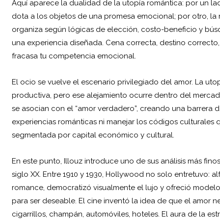
Aquí aparece la dualidad de la utopía romántica: por un la
dota a los objetos de una promesa emocional; por otro, la
organiza según lógicas de elección, costo-beneficio y bú
una experiencia diseñada. Cena correcta, destino correcto, r
fracasa tu competencia emocional.
El ocio se vuelve el escenario privilegiado del amor. La uto
productiva, pero ese alejamiento ocurre dentro del mercado d
se asocian con el “amor verdadero”, creando una barrera 
experiencias románticas ni manejar los códigos culturales qu
segmentada por capital económico y cultural.
En este punto, Illouz introduce uno de sus análisis más fi
siglo XX. Entre 1910 y 1930, Hollywood no solo entretuvo: 
romance, democratizó visualmente el lujo y ofreció model
para ser deseable. El cine inventó la idea de que el amor n
cigarrillos, champán, automóviles, hoteles. El aura de la est