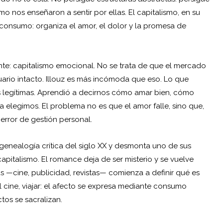
o nos enseñaron a sentir por ellas. El capitalismo, en su
l consumo: organiza el amor, el dolor y la promesa de
nte: capitalismo emocional. No se trata de que el mercado
uario intacto. Illouz es más incómoda que eso. Lo que
 legítimas. Aprendió a decirnos cómo amar bien, cómo
ca elegimos. El problema no es que el amor falle, sino que,
error de gestión personal.
a genealogía crítica del siglo XX y desmonta uno de sus
capitalismo. El romance deja de ser misterio y se vuelve
as —cine, publicidad, revistas— comienza a definir qué es
 al cine, viajar: el afecto se expresa mediante consumo
tos se sacralizan.