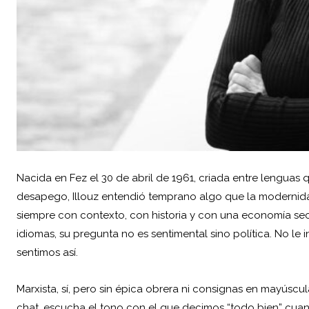
Nacida en Fez el 30 de abril de 1961, criada entre lengua
desapego, Illouz entendió temprano algo que la modernidad
siempre con contexto, con historia y con una economía secr
idiomas, su pregunta no es sentimental sino política. No le
sentimos así.
Marxista, sí, pero sin épica obrera ni consignas en mayúscu
chat, escucha el tono con el que decimos “todo bien” cuand