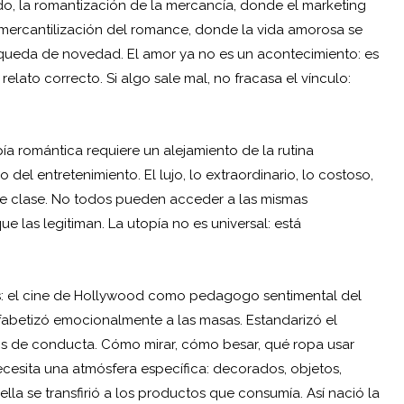
do, la romantización de la mercancía, donde el marketing
 mercantilización del romance, donde la vida amorosa se
squeda de novedad. El amor ya no es un acontecimiento: es
elato correcto. Si algo sale mal, no fracasa el vínculo:
pía romántica requiere un alejamiento de la rutina
el entretenimiento. El lujo, lo extraordinario, lo costoso,
de clase. No todos pueden acceder a las mismas
e las legitiman. La utopía no es universal: está
nos: el cine de Hollywood como pedagogo sentimental del
alfabetizó emocionalmente a las masas. Estandarizó el
os de conducta. Cómo mirar, cómo besar, qué ropa usar
ecesita una atmósfera específica: decorados, objetos,
rella se transfirió a los productos que consumía. Así nació la