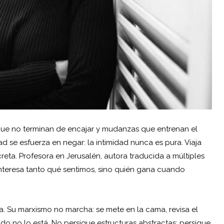
s que no terminan de encajar y mudanzas que entrenan el
 se esfuerza en negar: la intimidad nunca es pura. Viaja
eta. Profesora en Jerusalén, autora traducida a múltiples
 interesa tanto qué sentimos, sino quién gana cuando
la. Su marxismo no marcha: se mete en la cama, revisa el
o no lo está. No persigue estructuras abstractas: persigue