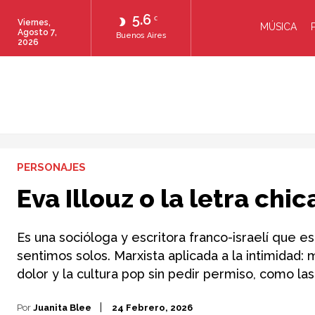
5.6
C
Viernes,
MÚSICA
Agosto 7,
Buenos Aires
2026
PERSONAJES
Eva Illouz o la letra ch
Es una socióloga y escritora franco-israelí que
sentimos solos. Marxista aplicada a la intimidad:
dolor y la cultura pop sin pedir permiso, como l
Por
Juanita Blee
24 Febrero, 2026