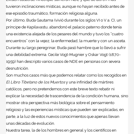
tuvieron inclinaciones místicas, aunque no hayan recibido antes de
ese episodio traumático, formación religiosa alguna.
Por último, Buda Gautama (vivió durante los siglos VI o V a. C), un
príncipe de Kapilavastu, abandonó el palacio paterno donde tenía
una existencia alejada de los pesares del mundo y tuvo los “cuatro
encuentros” con la vejez, la enfermedad, la muerte y con un asceta.
Durante su largo peregrinar, Buda pasó hambre que lo llevó a sufrir
una debilidad extrema. Cecile Vogt-Mugnier y Oskar Vogt (1870-
1959) han descripto varios casos de NDE en personas con severa
desnutrición.
Son muchos casos más que podemos relatar como los recogidos en
El Libro Tibetano de los Muertos
y una infinidad de mártires
católicos, pero no pretendemos con este breve texto rebatir ni
explicar la necesidad de trascendencia de la condición humana, sino
mostrar otra perspectiva más biológica sobre el pensamiento
religioso y las experiencias místicas que pueden ser explicadas, en
parte, a la luz de estos nuevos conocimientos que apenas llevan
unas décadas de evolución.
Nuestra tarea, la de los hombres en general y los científicos en