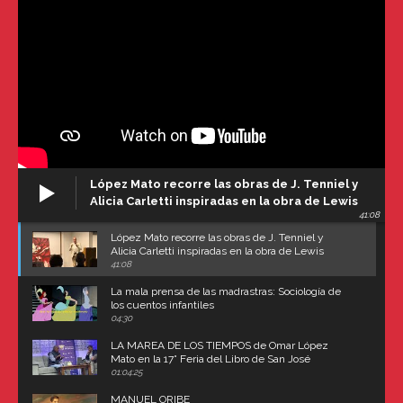
López Mato recorre las obras de J. Tenniel y
Alicia Carletti inspiradas en la obra de Lewis
41:08
Carroll
López Mato recorre las obras de J. Tenniel y
Alicia Carletti inspiradas en la obra de Lewis
Carroll
41:08
La mala prensa de las madrastras: Sociología de
los cuentos infantiles
04:30
LA MAREA DE LOS TIEMPOS de Omar López
Mato en la 17° Feria del Libro de San José
(Uruguay)
01:04:25
MANUEL ORIBE