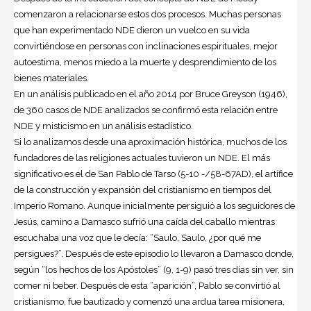
comenzaron a relacionarse estos dos procesos. Muchas personas
que han experimentado NDE dieron un vuelco en su vida
convirtiéndose en personas con inclinaciones espirituales, mejor
autoestima, menos miedo a la muerte y desprendimiento de los
bienes materiales.
En un análisis publicado en el año 2014 por Bruce Greyson (1946),
de 360 casos de NDE analizados se confirmó esta relación entre
NDE y misticismo en un análisis estadístico.
Si lo analizamos desde una aproximación histórica, muchos de los
fundadores de las religiones actuales tuvieron un NDE. El más
significativo es el de San Pablo de Tarso (5-10 -/58-67AD), el artífice
de la construcción y expansión del cristianismo en tiempos del
Imperio Romano. Aunque inicialmente persiguió a los seguidores de
Jesús, camino a Damasco sufrió una caída del caballo mientras
escuchaba una voz que le decía: “Saulo, Saulo, ¿por qué me
persigues?”. Después de este episodio lo llevaron a Damasco donde,
según “los hechos de los Apóstoles” (9, 1-9) pasó tres días sin ver, sin
comer ni beber. Después de esta “aparición”, Pablo se convirtió al
cristianismo, fue bautizado y comenzó una ardua tarea misionera,