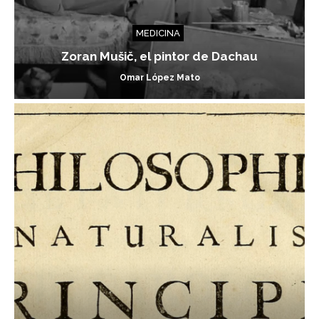
MEDICINA
Zoran Mušič, el pintor de Dachau
Omar López Mato