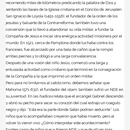
recorriendo miles de kilómetros predicando la palabra de Dios y
sentando las bases de la Iglesia cristiana en el Concilio de Jerusalén.
San Ignacio de Loyola (1491-1556), el fundador de la orden de los
jesuitas y baluarte de la Contrarreforma, también tuvo una
conversión que lo llevó a abandonar su vida militar, a fundar la
Compañía de Jesús e iniciar otra enérgica actividad misionera por el
mundo. En 1521, cerca de Pamplona donde luchaba contra los
franceses, fue alcanzado por una bala de cañón que le rompió
ambas piernas y lo obligó a una larga convalecencia.
Después de una visión del niño Jesús, comenzó una larga y
entusiasta actividad como cristiano que terminó en la consagración
de la Compañía a la que imprimió un orden militar.
Pero para no limitarnos al catolicismo, debemos señalar que
Mahoma (571-632), el fundador del islam, también sufrió un NDE en
su juventud. En las
hadices
relata que el arcángel Gabriel descendió
y abrió su pecho para sacar su corazón del cual extrajo un coagulo
negro y dijo: “Esta era la parte donde Satán podrían seducirte”. Los
niños que lo acompañaban creyeron que había muerto, pero al
volver lo vieron vivo. ¿Cómo interpretar este acontecimiento?
Existen casos de niños que sufrieron NDE y que de allí en más