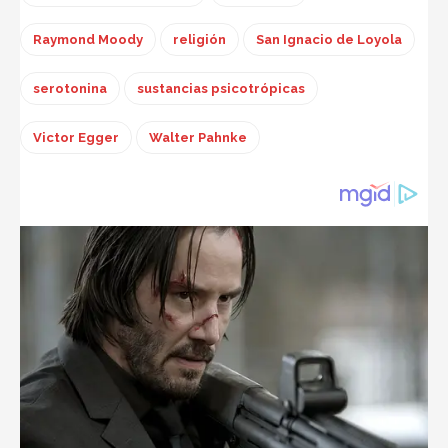
Raymond Moody
religión
San Ignacio de Loyola
serotonina
sustancias psicotrópicas
Victor Egger
Walter Pahnke