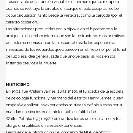
-responsable de la función visual- es el primero que se recupera
cuando se restituye la circulación porque el polo occipital recibe
doble circulación, tanto desde la vertebral como la carótida (por el
cerebro posterior).
Las alteraciones producidas por la hipoxia en el hipocampo y la
amígdala -el cerebro interno que son las estructuras más primitivas
del sistema nervioso-, son las responsables de las experiencias
mnésicas, de los recuerdos que aparecen en el “retorno” por el túnel
de luz o esa idea generalizada que uno ve pasar su vida en los
instantes previos a la muerte.
MISTICISMO
En 1902, fue William James (1842 1910), el fundador de la escuela
de psicología funcional y hermano del escritor Henry James, quien
empezó a analizar las experiencias místicas y definió a éstas por su
cualidad noética (es decir intelectual) e infalibilidad.
Walter Pahnke (1931-1971) profundizó los estudios de James y les
otorgó una calificación a estas experiencias.
Después de la introducción del concepto de NDE de Moody