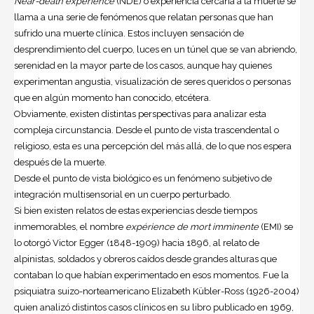
Near-death experience
(NDE) o experiencia cercana a la muerte se
llama a una serie de fenómenos que relatan personas que han
sufrido una muerte clínica. Estos incluyen sensación de
desprendimiento del cuerpo, luces en un túnel que se van abriendo,
serenidad en la mayor parte de los casos, aunque hay quienes
experimentan angustia, visualización de seres queridos o personas
que en algún momento han conocido, etcétera.
Obviamente, existen distintas perspectivas para analizar esta
compleja circunstancia. Desde el punto de vista trascendental o
religioso, esta es una percepción del más allá, de lo que nos espera
después de la muerte.
Desde el punto de vista biológico es un fenómeno subjetivo de
integración multisensorial en un cuerpo perturbado.
Si bien existen relatos de estas experiencias desde tiempos
inmemorables, el nombre
expérience de mort imminente
(EMI) se
lo otorgó Victor Egger (1848-1909) hacia 1896, al relato de
alpinistas, soldados y obreros caídos desde grandes alturas que
contaban lo que habían experimentado en esos momentos. Fue la
psiquiatra suizo-norteamericano Elizabeth Kübler-Ross (1926-2004)
quien analizó distintos casos clínicos en su libro publicado en 1969,