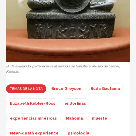
Buda ayunando, perteneciente al periodo de Gandhara. Museo de Lahore,
Pakistán.
Bruce Greyson
Buda Gautama
TEMAS DE LA NOTA
Elizabeth Kübler-Ross
endorfinas
experiencias mnésicas
Mahoma
muerte
Near-death experience
psicología