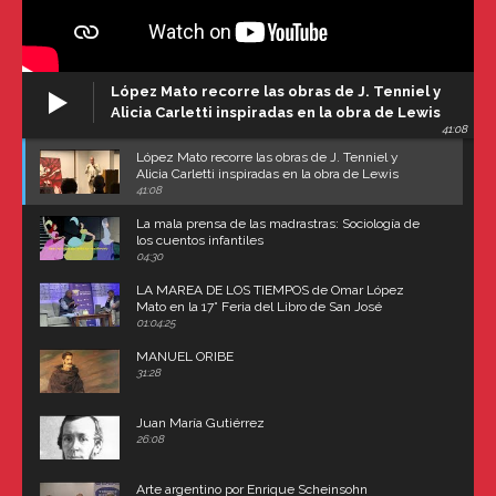
López Mato recorre las obras de J. Tenniel y
Alicia Carletti inspiradas en la obra de Lewis
41:08
Carroll
López Mato recorre las obras de J. Tenniel y
Alicia Carletti inspiradas en la obra de Lewis
Carroll
41:08
La mala prensa de las madrastras: Sociología de
los cuentos infantiles
04:30
LA MAREA DE LOS TIEMPOS de Omar López
Mato en la 17° Feria del Libro de San José
(Uruguay)
01:04:25
MANUEL ORIBE
31:28
Juan María Gutiérrez
26:08
Arte argentino por Enrique Scheinsohn