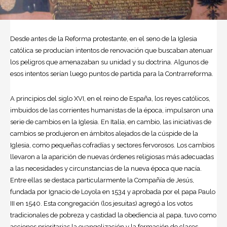
Desde antes de la Reforma protestante, en el seno de la Iglesia
católica se producían intentos de renovación que buscaban atenuar
los peligros que amenazaban su unidad y su doctrina. Algunos de
esos intentos serían luego puntos de partida para la Contrarreforma.
A principios del siglo XVI, en el reino de España, los reyes católicos,
imbuidos de las corrientes humanistas de la época, impulsaron una
serie de cambios en la Iglesia. En Italia, en cambio, las iniciativas de
cambios se produjeron en ámbitos alejados de la cúspide de la
Iglesia, como pequeñas cofradías y sectores fervorosos. Los cambios
llevaron a la aparición de nuevas órdenes religiosas más adecuadas
a las necesidades y circunstancias de la nueva época que nacía.
Entre ellas se destaca particularmente la Compañía de Jesús,
fundada por Ignacio de Loyola en 1534 y aprobada por el papa Paulo
III en 1540. Esta congregación (los jesuitas) agregó a los votos
tradicionales de pobreza y castidad la obediencia al papa, tuvo como
acciones prioritarias la evangelización y la formación de clases