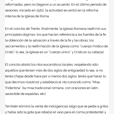
reformadas, pero no llegaron a un acuerdo. En el último período de
sesiones, iniciado en 1562, la actividad se centró en la reforma
interna de la Iglesia de Roma.
En el concilio de Trento, finalmente, la Iglesia Romana reafirmó sus
principales dogmas: los que hacían referencia a las fuentes de la fe,
la obtención de la salvación a través de la fe y las obras, los
sacramentos y la reafirmación de la Iglesia como “cuerpo místico de
Cristo” (o sea, la Iglesia es un “cuerpo único” y Cristo es su cabeza).
El concilio abolió los ritos eucarísticos locales, respetando sólo
aquellos que tenían más de dos siglos de antigüedad (o sea, si no
tenés chapa desde hace por o menos dos siglos, tenés que hacer lo
que decimos nosotros) y estableció el rito conocido como “Misa
Tridentina” (la misa tradicional romana, con oraciones en latín,
sacerdote de espaldas, etc).
También eliminó la venta de indulgencias (algo que se pedía a gritos
y había sido la gota que rebalsó el vaso para el cisma protestante) y