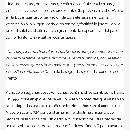
Finalmente (last, but not least), confirmó y definió los dogmas y
prácticas rechazadas por los protestantes (la presencia real de Cristo
en la Eucaristía, la conservación de los siete sacramentos, la
veneración a la Virgen María y los santos) y fortificó la jerarquía y la
unidad católica al afirmar enérgicamente la supremacía del papa
como “Pastor Universal de toda la Iglesia”.
“
Que disipadas las tinieblas de las herejías que por tantos años han
cubierto la tierra, renazca la luz de la verdad católica, con el favor
de Jesucristo, que es la verdadera luz, y se reformen las cosas que
necesitan reformarse.”
(Acta de la segunda sesión del concilio de
Trento)
Aunque en algunas cosas (en varias, bah) muchos cambios no hubo.
En 1557, por ejemplo, el papa Paulo IV repitió medidas que ya habían
sido adoptadas más de mil años antes (¡mil años!) en el concilio de
Nicea en el año 325 contra el arrianismo (doctrina cristiana que
rechazaba la Santísima Trinidad): la publicación de listas negras de
libros prohibidos (ellos los llamaban “índices”, “index”) por atacar los