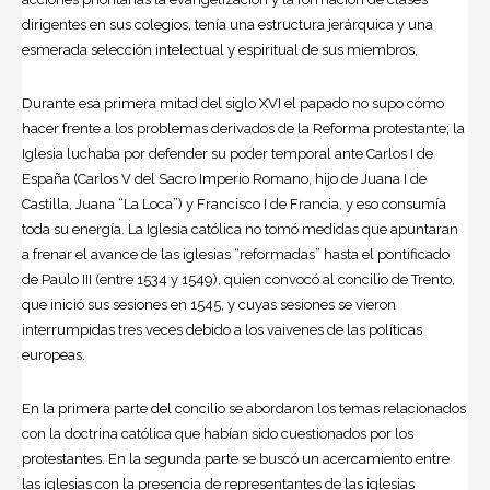
dirigentes en sus colegios, tenía una estructura jerárquica y una
esmerada selección intelectual y espiritual de sus miembros,
Durante esa primera mitad del siglo XVI el papado no supo cómo
hacer frente a los problemas derivados de la Reforma protestante; la
Iglesia luchaba por defender su poder temporal ante Carlos I de
España (Carlos V del Sacro Imperio Romano, hijo de Juana I de
Castilla, Juana “La Loca”) y Francisco I de Francia, y eso consumía
toda su energía. La Iglesia católica no tomó medidas que apuntaran
a frenar el avance de las iglesias “reformadas” hasta el pontificado
de Paulo III (entre 1534 y 1549), quien convocó al concilio de Trento,
que inició sus sesiones en 1545, y cuyas sesiones se vieron
interrumpidas tres veces debido a los vaivenes de las políticas
europeas.
En la primera parte del concilio se abordaron los temas relacionados
con la doctrina católica que habían sido cuestionados por los
protestantes. En la segunda parte se buscó un acercamiento entre
las iglesias con la presencia de representantes de las iglesias