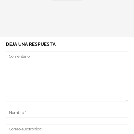
DEJA UNA RESPUESTA
Comentario:
No
Co
ele