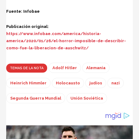
Fuente: Infobae
Publicación original:
https://www.infobae.com/america/historia-
america/2020/01/26/el-horror-imposible-de-describir-
como-fue-la-liberacion-de-auschwitz/
Adolf Hitler
Alemania
TEMAS DE LA NOTA
Heinrich Himmler
Holocausto
judíos
nazi
Segunda Guerra Mundial
Unión Soviética