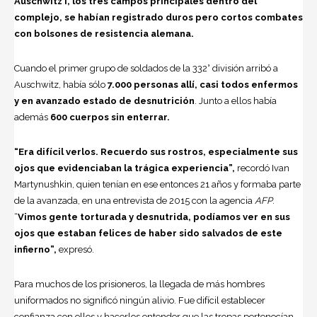
Auschwitz I, los tres campos principales dentro del
complejo, se habían registrado duros pero cortos combates
con bolsones de resistencia alemana.
Cuando el primer grupo de soldados de la 332° división arribó a
Auschwitz, había sólo
7.000 personas allí, casi todos enfermos
y en avanzado estado de desnutrición
. Junto a ellos había
además
600 cuerpos sin enterrar.
“Era difícil verlos. Recuerdo sus rostros, especialmente sus
ojos que evidenciaban la trágica experiencia”,
recordó Ivan
Martynushkin, quien tenían en ese entonces 21 años y formaba parte
de la avanzada, en una entrevista de 2015 con la agencia
AFP
.
“
Vimos gente torturada y desnutrida, podíamos ver en sus
ojos que estaban felices de haber sido salvados de este
infierno”,
expresó.
Para muchos de los prisioneros, la llegada de más hombres
uniformados no significó ningún alivio. Fue difícil establecer
confianza con ellos y hacerlos entender que las tropas pertenecían