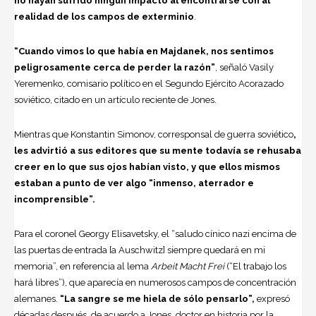
no hayan sufrido ningún impacto al encontrarse con al
realidad de los campos de exterminio
.
“Cuando vimos lo que había en Majdanek, nos sentimos
peligrosamente cerca de perder la razón”
, señaló Vasily
Yeremenko, comisario político en el Segundo Ejército Acorazado
soviético, citado en un artículo reciente de Jones.
Mientras que Konstantin Simonov, corresponsal de guerra soviético
,
les advirtió a sus editores que su mente todavía se rehusaba
creer en lo que sus ojos habían visto, y que ellos mismos
estaban a punto de ver algo “inmenso, aterrador e
incomprensible”.
Para el coronel Georgy Elisavetsky, el “saludo cínico nazi encima de
las puertas de entrada [a Auschwitz] siempre quedará en mi
memoria”, en referencia al lema
Arbeit Macht Frei
(“El trabajo los
hará libres”), que aparecía en numerosos campos de concentración
alemanes.
“La sangre se me hiela de sólo pensarlo”,
expresó
décadas después, de acuerdo a Jones, doctor en historia por la