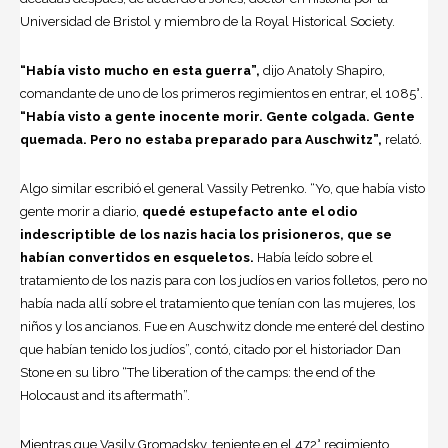
Universidad de Bristol y miembro de la Royal Historical Society.
“Había visto mucho en esta guerra”,
dijo Anatoly Shapiro,
comandante de uno de los primeros regimientos en entrar, el 1085°.
“Había visto a gente inocente morir. Gente colgada. Gente
quemada. Pero no estaba preparado para Auschwitz”,
relató.
Algo similar escribió el general Vassily Petrenko. “Yo, que había visto
gente morir a diario,
quedé estupefacto ante el odio
indescriptible de los nazis hacia los prisioneros, que se
habían convertidos en esqueletos.
Había leído sobre el
tratamiento de los nazis para con los judíos en varios folletos, pero no
había nada allí sobre el tratamiento que tenían con las mujeres, los
niños y los ancianos. Fue en Auschwitz donde me enteré del destino
que habían tenido los judíos”, contó, citado por el historiador Dan
Stone en su libro “The liberation of the camps: the end of the
Holocaust and its aftermath”.
Mientras que Vasily Gromadsky, teniente en el 472° regimiento,