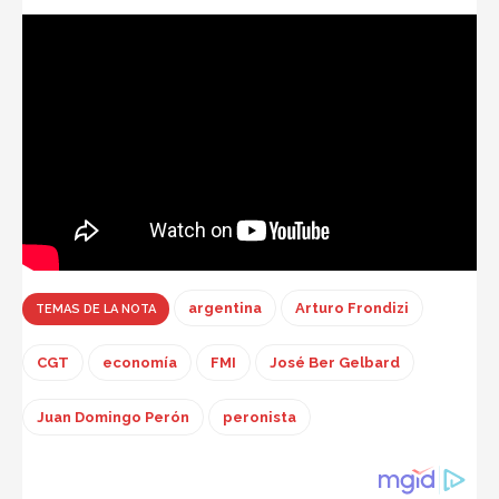
argentina
Arturo Frondizi
TEMAS DE LA NOTA
CGT
economía
FMI
José Ber Gelbard
Juan Domingo Perón
peronista