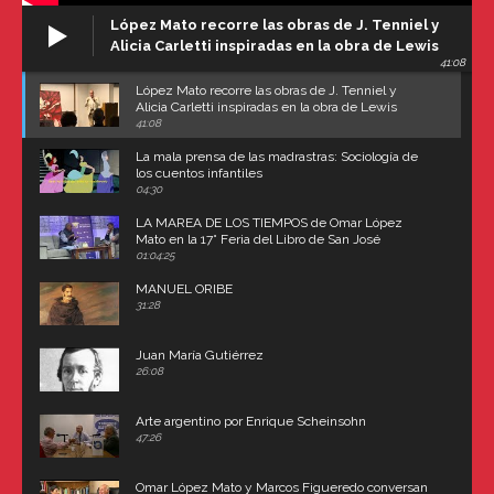
López Mato recorre las obras de J. Tenniel y
Alicia Carletti inspiradas en la obra de Lewis
41:08
Carroll
López Mato recorre las obras de J. Tenniel y
Alicia Carletti inspiradas en la obra de Lewis
Carroll
41:08
La mala prensa de las madrastras: Sociología de
los cuentos infantiles
04:30
LA MAREA DE LOS TIEMPOS de Omar López
Mato en la 17° Feria del Libro de San José
(Uruguay)
01:04:25
MANUEL ORIBE
31:28
Juan María Gutiérrez
26:08
Arte argentino por Enrique Scheinsohn
47:26
Omar López Mato y Marcos Figueredo conversan