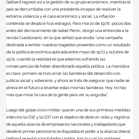
Gelbard regresó así a la gestión de su grupo económico, mientras el
país se derrumbaba con una presidenta incapaz de resolver la
extrema violencia y el caos económico y social. La inflación
contenida se desató e hizo estragos. Para marzo de 1976, pocos días
antes del derrocamiento de Isabel Perón, otorgó una entrevista a la
revista Cuestionario, en la que señaló que existía “una campaña
destinada a exhibir nuestras tragedias presentes como un resultado
de la política económica aplicada entre mayo de 1973 y octubre de
1974, cuando la realidad es que estamos sufriendo las
consecuencias de haber abandonado aquella política. La maniobra
es clara: primero se hizo arriar las banderas del desarrollo con
justicia social y soberanía, y ahora se trata de asegurar que nadie se
atreva en el futuro a levantar estas mismas banderas. Hoy, no hay
más que mirar la cara de la gente para ver su angustia”.
Luego del golpe cívico militar, que en una de sus primeras medidas
intervino la CGE y la CGT con el objetivo de destruir vidas y registros
de aquella alianza de empresarios nacionales y trabajadores que
desde el primer peronismo le disputaba el poder a la alianza liberal,
Gelbard se exilió a los Estados Unidos, tras lo cual los militares