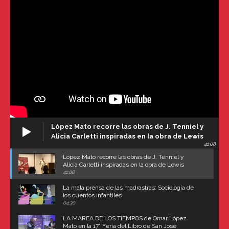
López Mato recorre las obras de J. Tenniel y
Alicia Carletti inspiradas en la obra de Lewis
41:08
Carroll
López Mato recorre las obras de J. Tenniel y
Alicia Carletti inspiradas en la obra de Lewis
Carroll
41:08
La mala prensa de las madrastras: Sociología de
los cuentos infantiles
04:30
LA MAREA DE LOS TIEMPOS de Omar López
Mato en la 17° Feria del Libro de San José