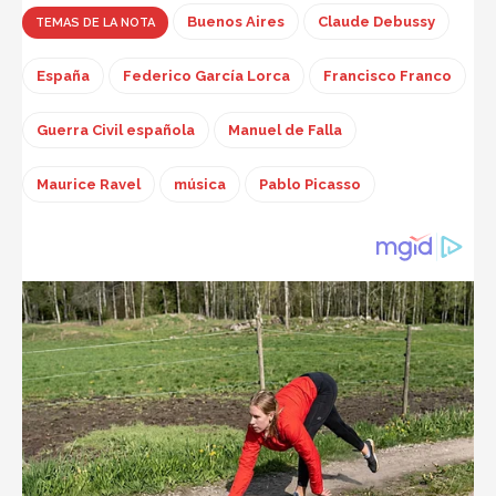
Buenos Aires
Claude Debussy
TEMAS DE LA NOTA
España
Federico García Lorca
Francisco Franco
Guerra Civil española
Manuel de Falla
Maurice Ravel
música
Pablo Picasso