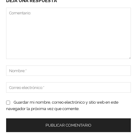
DEJA UNA RESPUESTA
Comentario:
No
Co
ele
Guardar mi nombre, correo electrónico y sitio web en este
navegador la próxima vez que comente.