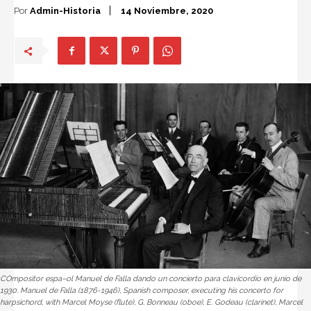
Por
Admin-Historia
14 Noviembre, 2020
COmpositor espa–ol Manuel de Falla dando un concierto para clavicordio en junio de
1930. Manuel de Falla (1876-1946), Spanish composer, executing his concerto for
harpsichord, with Marcel Moyse (flute), G. Bonneau (oboe), E. Godeau (clarinet), Marcel