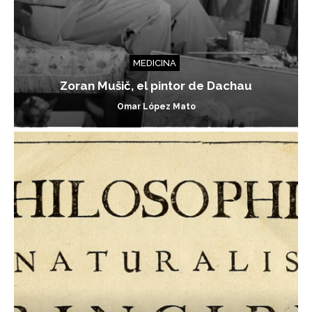
MEDICINA
Zoran Mušič, el pintor de Dachau
Omar López Mato