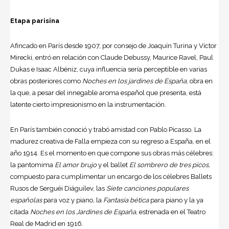
Etapa parisina
Afincado en París desde 1907, por consejo de Joaquín Turina y Víctor
Mirecki, entró en relación con
Claude Debussy
, Maurice Ravel, Paul
Dukas e Isaac Albéniz, cuya influencia sería perceptible en varias
obras posteriores como
Noches en los jardines de
España
, obra en
la que, a pesar del innegable aroma español que presenta, está
latente cierto impresionismo en la instrumentación.
En París también conoció y trabó amistad con Pablo Picasso. La
madurez creativa de Falla empieza con su regreso a España, en el
año 1914. Es el momento en que compone sus obras más célebres:
la pantomima
El amor brujo
y el ballet
El sombrero de tres picos
,
compuesto para cumplimentar un encargo de los célebres Ballets
Rusos de Serguéi Diáguilev, las
Siete canciones populares
españolas
para voz y piano, la
Fantasía bética
para piano y la ya
citada
Noches en los Jardines de España
, estrenada en el Teatro
Real de Madrid en 1916.