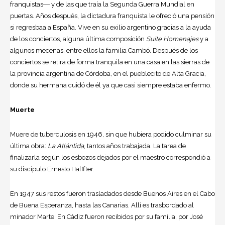
franquistas― y de las que traía la Segunda Guerra Mundial en
puertas. Años después, la dictadura franquista le ofreció una pensión
si regresbaa a España. Vive en su exilio argentino gracias a la ayuda
de los conciertos, alguna última composición
Suite Homenajes
y a
algunos mecenas, entre ellos la familia Cambó. Después de los
conciertos se retira de forma tranquila en una casa en las sierras de
la provincia argentina de Córdoba, en el pueblecito de Alta Gracia,
donde su hermana cuidó de él ya que casi siempre estaba enfermo.
Muerte
Muere de tuberculosis en 1946, sin que hubiera podido culminar su
última obra:
La Atlántida
, tantos años trabajada. La tarea de
finalizarla según los esbozos dejados por el maestro correspondió a
su discípulo Ernesto Halffter.
En 1947 sus restos fueron trasladados desde Buenos Aires en el Cabo
de Buena Esperanza, hasta las Canarias. Allí es trasbordado al
minador Marte. En Cádiz fueron recibidos por su familia, por José