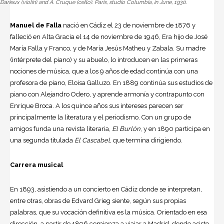
Darieux (violin) and A. Cruque (cello). Paris, studio Columbia, in June, 1930.
Manuel de Falla
nació en Cádiz el 23 de noviembre de 1876 y
falleció en Alta Gracia el 14 de noviembre de 1946, Era hijo de José
María Falla y Franco, y de María Jesús Matheu y Zabala. Su madre
(intérprete del piano) y su abuelo, lo introducen en las primeras
nociones de música, que a los 9 años de edad continúa con una
profesora de piano, Eloisa Galluzo. En 1889 continúa sus estudios de
piano con Alejandro Odero, y aprende armonía y contrapunto con
Enrique Broca. A los quince años sus intereses parecen ser
principalmente la literatura y el periodismo. Con un grupo de
amigos funda una revista literaria,
El Burlón
, y en 1890 participa en
una segunda titulada
El Cascabel
, que termina dirigiendo.
Carrera musical
En 1893, asistiendo a un concierto en Cádiz donde se interpretan,
entre otras, obras de Edvard Grieg siente, según sus propias
palabras, que su vocación definitiva es la música. Orientado en esa
dirección, a partir de 1896 comienza a viajar a Madrid, donde asiste