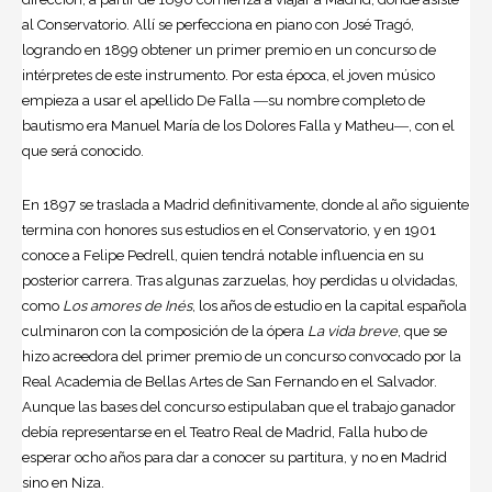
al Conservatorio. Allí se perfecciona en piano con José Tragó,
logrando en 1899 obtener un primer premio en un concurso de
intérpretes de este instrumento. Por esta época, el joven músico
empieza a usar el apellido De Falla ―su nombre completo de
bautismo era Manuel María de los Dolores Falla y Matheu―, con el
que será conocido.
En 1897 se traslada a Madrid definitivamente, donde al año siguiente
termina con honores sus estudios en el Conservatorio, y en 1901
conoce a Felipe Pedrell, quien tendrá notable influencia en su
posterior carrera. Tras algunas zarzuelas, hoy perdidas u olvidadas,
como
Los amores de Inés
, los años de estudio en la capital española
culminaron con la composición de la ópera
La vida breve
, que se
hizo acreedora del primer premio de un concurso convocado por la
Real Academia de Bellas Artes de San Fernando en el Salvador.
Aunque las bases del concurso estipulaban que el trabajo ganador
debía representarse en el Teatro Real de Madrid, Falla hubo de
esperar ocho años para dar a conocer su partitura, y no en Madrid
sino en Niza.