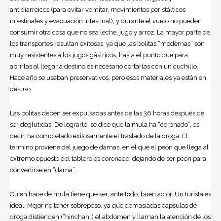
antidiarreicos (para evitar vomitar, movimientos peristálticos
intestinales y evacuación intestinal), y durante el vuelo no pueden
consumir otra cosa que no sea leche, jugo y arroz. La mayor parte de
los transportes resultan exitosos, ya que las bolitas “modernas” son
muy resistentes a los jugos gástricos, hasta el punto que para
abrirlas al llegar a destino es necesario cortarlas con un cuchillo.
Hace año se usaban preservativos, pero esos materiales ya están en
desuso.
Las bolitas deben ser expulsadas antes de las 36 horas después de
ser deglutidas. De lograrlo, se dice que la mula ha “coronado”, es
decir, ha completado exitosamente el traslado de la droga. El
término proviene del juego de damas, en el que el peón que llega al
extremo opuesto del tablero es coronado, dejando de ser peón para
convertirse en “dama”.
Quien hace de mula tiene que ser, ante todo, buen actor. Un turista es
ideal. Mejor no tener sobrepeso, ya que demasiadas cápsulas de
droga distienden (“hinchan”) el abdomen y llaman la atención de los