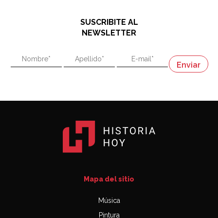
hablando de el Manco Paz (José María Paz)
48:03
SUSCRIBITE AL
"En política, la estupidez no es una desventaja"
NEWSLETTER
02:58
"En política, la estupidez no es una desventaja"
Napoleón
03:06
Mapa del sitio
Música
Pintura