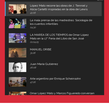
Carroll
López Mato recorre las obras de J. Tenniel y
Alicia Carletti inspiradas en la obra de Lewis
Carroll
41:08
La mala prensa de las madrastras: Sociología de
los cuentos infantiles
04:30
LA MAREA DE LOS TIEMPOS de Omar López
Mato en la 17° Feria del Libro de San José
(Uruguay)
01:04:25
MANUEL ORIBE
31:28
Juan María Gutiérrez
26:08
Arte argentino por Enrique Scheinsohn
47:26
Omar López Mato y Marcos Figueredo conversan
sobre: Revolución de Lavalle y fusilamiento de
Dorrego
16:42
El historiador y editor argentino, Ricardo de Titto,