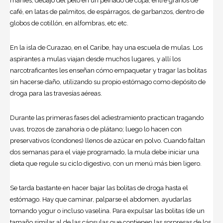
maníes, debajo del pelo en un peinado de copa, entre granos de
café, en latas de palmitos, de espárragos, de garbanzos, dentro de
globos de cotillón, en alfombras, etc etc.
En la isla de Curazao, en el Caribe, hay una escuela de mulas. Los
aspirantes a mulas viajan desde muchos lugares, y allí los
narcotraficantes les enseñan cómo empaquetar y tragar las bolitas
sin hacerse daño, utilizando su propio estómago como depósito de
droga para las travesías aéreas.
Durante las primeras fases del adiestramiento practican tragando
uvas, trozos de zanahoria o de plátano; luego lo hacen con
preservativos (condones) llenos de azúcar en polvo. Cuando faltan
dos semanas para el viaje programado, la mula debe iniciar una
dieta que regule su ciclo digestivo, con un menú más bien ligero.
Se tarda bastante en hacer bajar las bolitas de droga hasta el
estómago. Hay que caminar, palparse el abdomen, ayudarlas
tomando yogur o incluso vaselina. Para expulsar las bolitas (de un
tamaño similar al de las cápsulas que contienen las sorpresas de los