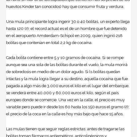
huevitos Kinder tan conocidos) hay que consumir fruta y verdura.
Una mula principiante logra ingerir 30 o 40 bolitas, un experto llega
hasta 120 (¡!); el record actual es el de un hombre que fue detenido
en el aeropuerto Amsterdam-Schipol en 2009, quien ingirió 218
bolitas que contenían en total 2,2 kg de cocaína.
Cada bolita contiene entre 5 y 10 gramos de cocaína. Si se rompe
aunque sea una sola de las bolitas durante el vuelo, la mula morirá
de sobredosis en medio de un dolor agudo. Si ls bolitas quedan
intactas y la mula logra llegar a su destino, aquella cocaína que fue
pagada a algo más de 3.000 euros el kilo en el lugar del embarque,
se venderá entre 40.000 y 60.000 euros el kilo, según el país
europeo donde se comercie. Una vez en la calle, el precio es muy
variable pero puede ir desde los 60 hasta los 150 euros el gramo (¡!);
el precio de la coca en la calle es hoy más bajo que hace 15 años.
Las mulas tienen que seguir reglas estrictas: antes de tragarse las
bolitas toman fármacos antieméticos, anticolinérgicos y