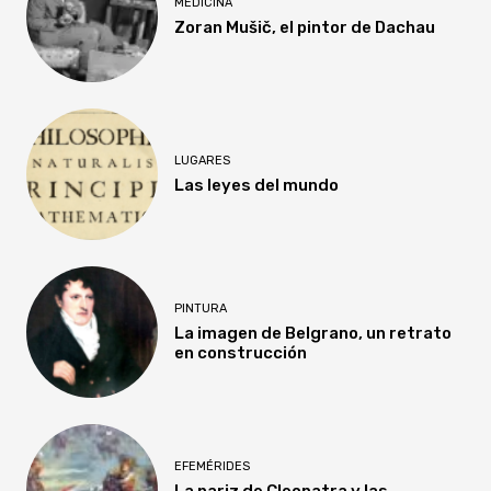
MEDICINA
Zoran Mušič, el pintor de Dachau
LUGARES
Las leyes del mundo
PINTURA
La imagen de Belgrano, un retrato
en construcción
EFEMÉRIDES
La nariz de Cleopatra y las