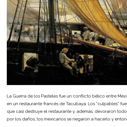
La Guerra de los Pasteles fue un conflicto bélico entre
Méx
en un restaurante francés de Tacubaya. Los “culpables” fue
que casi destruye el restaurante y, además, devoraron todo
por los daños, los mexicanos se negaron a hacerlo y ento