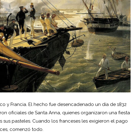
ico
y
Francia
. El hecho fue desencadenado un día de 1832
ron oficiales de Santa Anna, quienes organizaron una fiesta
s sus pasteles. Cuando los franceses les exigieron el pago
nces, comenzó todo.