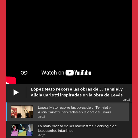
López Mato recorre las obras de J. Tenniel y
Alicia Carletti inspiradas en la obra de Lewis
41:08
Carroll
López Mato recorre las obras de J. Tenniel y
Alicia Carletti inspiradas en la obra de Lewis
Carroll
41:08
La mala prensa de las madrastras: Sociología de
los cuentos infantiles
04:30