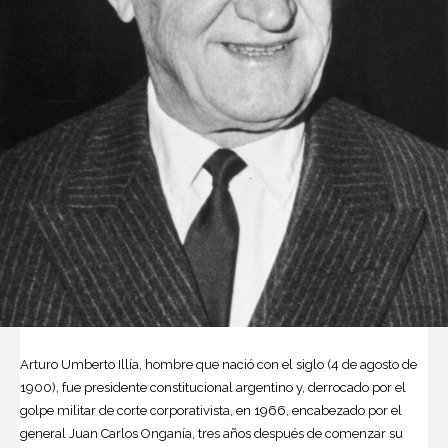
Arturo Umberto Illía
, hombre que nació con el siglo (4 de agosto de
1900), fue presidente constitucional argentino y, derrocado por el
golpe militar de corte corporativista, en 1966, encabezado por el
general
Juan Carlos Onganía
, tres años después de comenzar su