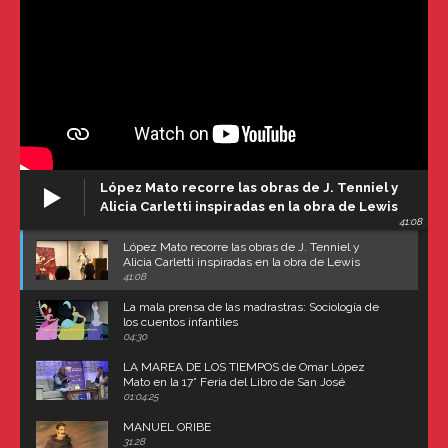
López Mato recorre las obras de J. Tenniel y
Alicia Carletti inspiradas en la obra de Lewis
41:08
Carroll
López Mato recorre las obras de J. Tenniel y
Alicia Carletti inspiradas en la obra de Lewis
Carroll
41:08
La mala prensa de las madrastras: Sociología de
los cuentos infantiles
04:30
LA MAREA DE LOS TIEMPOS de Omar López
Mato en la 17° Feria del Libro de San José
(Uruguay)
01:04:25
MANUEL ORIBE
31:28