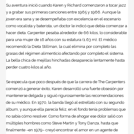
Su aventura inició cuando Karen y Richard comenzaron a tocar jazz
y a grabar sus primeras canciones entre 1965 y 1966. Aunque la
joven era sana y se desempeñaba con excelencia en el escenario
como vocalista y baterista, un doctor le indicó que debía comenzar a
hacer dieta. Carpenter pesaba alrededor de 66 kilos, lo considerable
para una mujer de 16 años con su estatura (1.63 m). El médico
recomendó la Dieta Stillman, la cual elimina por completo las
grasas del régimen alimenticio afectando por completo el sistema.
La bella chica de mejillas hinchadas desaparecía lentamente hasta
perder cuatro kilos al año.
Se especula que poco después de que la carrera de The Carpenters
comenzó a generar éxito, Karen desarrolló una fuerte obsesión por
mantenerse delgada y siguió rigurosamente las recomendaciones
de su médico. En 1970, la banda llegó al estrellato con su segundo
álbum, y aunque ella parecía feliz, en el fondo tenía problemas que
no sabía cómo resolver. Como forma de ahogar ese dolor salió con
múltiples hombres como Steve Martin y Tony Danza, hasta que
finalmente –en 1979– creyó encontrar el amor en un agente de