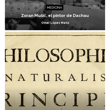
MEDICINA
Zoran Mušič, el pintor de Dachau
Omar López Mato