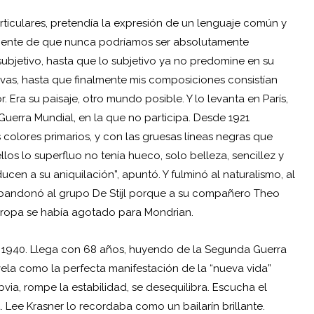
articulares, pretendía la expresión de un lenguaje común y
ciente de que nunca podríamos ser absolutamente
ubjetivo, hasta que lo subjetivo ya no predomine en su
urvas, hasta que finalmente mis composiciones consistían
or. Era su paisaje, otro mundo posible. Y lo levanta en París,
uerra Mundial, en la que no participa. Desde 1921
colores primarios, y con las gruesas líneas negras que
los lo superfluo no tenía hueco, solo belleza, sencillez y
cen a su aniquilación”, apuntó. Y fulminó al naturalismo, al
abandonó al grupo De Stijl porque a su compañero Theo
ropa
se había agotado para Mondrian.
de 1940. Llega con 68 años, huyendo de la Segunda Guerra
ela como la perfecta manifestación de la “nueva vida”
via, rompe la estabilidad, se desequilibra. Escucha el
 Lee Krasner lo recordaba como un bailarín brillante.