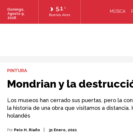
5.1
C
Domingo,
MÚSICA
Agosto 9,
Buenos Aires
2026
PINTURA
Mondrian y la destrucci
Los museos han cerrado sus puertas, pero la co
la historia de una obra que visitamos a distancia.
holandés
Por
Peio H. Riaño
31 Enero, 2021