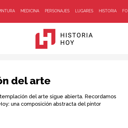
PINTURA
MEDICINA
PERSONAJES
LUGARES
HISTORIA
FO
Historia
ón del arte
ntemplación del arte sigue abierta. Recordamos
 Hoy: una composición abstracta del pintor
Hoy