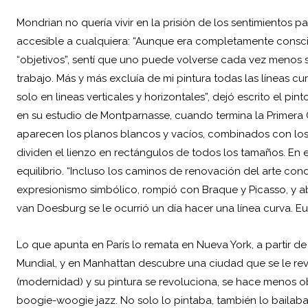
Mondrian no quería vivir en la prisión de los sentimientos p
accesible a cualquiera: “Aunque era completamente cons
“objetivos”, sentí que uno puede volverse cada vez menos s
trabajo. Más y más excluía de mi pintura todas las líneas c
solo en lineas verticales y horizontales”, dejó escrito el pint
en su estudio de Montparnasse, cuando termina la Primera G
aparecen los planos blancos y vacíos, combinados con los 
dividen el lienzo en rectángulos de todos los tamaños. En el
equilibrio. “Incluso los caminos de renovación del
arte
condu
expresionismo simbólico, rompió con Braque y Picasso, y 
van Doesburg se le ocurrió un día hacer una línea curva.
Eu
Lo que apunta en París lo remata en Nueva York, a partir 
Mundial, y en Manhattan descubre una ciudad que se le rev
(modernidad) y su pintura se revoluciona, se hace menos ob
boogie-woogie jazz. No solo lo pintaba, también lo bailaba.