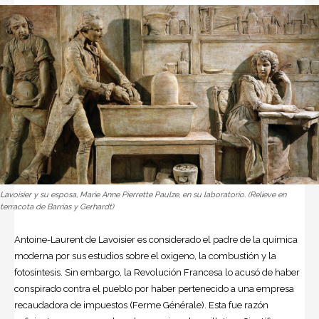
Lavoisier y su esposa, Marie Anne Pierrette Paulze, en su laboratorio. (Relieve en
terracota de Barrias y Gerhardt)
Antoine-Laurent de Lavoisier es considerado el padre de la química
moderna por sus estudios sobre el oxigeno, la combustión y la
fotosíntesis. Sin embargo, la Revolución Francesa lo acusó de haber
conspirado contra el pueblo por haber pertenecido a una empresa
recaudadora de impuestos (Ferme Générale). Esta fue razón