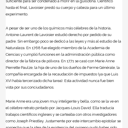
suficiente para ser condenado a morir en la guillotina. Científico
hasta el final, Lavoisier prestó su cuerpo y cabeza para un último
experimento.
A pesar de ser uno de los químicos más célebres de la historia,
Antoine-Laurent de Lavoisier estudió derecho por pedido de su
padre. Sin embargo poco se dedicó a las leyes y más al estudio de la
Naturaleza. En 1768 fue elegido miembro de la Academia de
Ciencias y cumplió funciones en la administración pública como
director de la fábrica de pólvora. En 1771 se casó con Marie Anne
Pierrette Paulze, la hija de uno de los dueños de Ferme Générale, la
compañía encargada de la recaudación de impuestos (ya que Luis
XVI había tercerizado dicha tarea). Esta actividad nunca fue bien
vista por sus conciudadanos.
Marie Anne era una joven muy inteligente y bella, como se la ve en
el célebre retrato pintado por Jacques-Louis David. Ella traducía
trabajos científicos ingleses y se carteaba con otros investigadores
como Joseph Priestley. Justamente por este intercambio epistolar se
sospecha que la idea de la existencia del oxigeno pudo haber sido