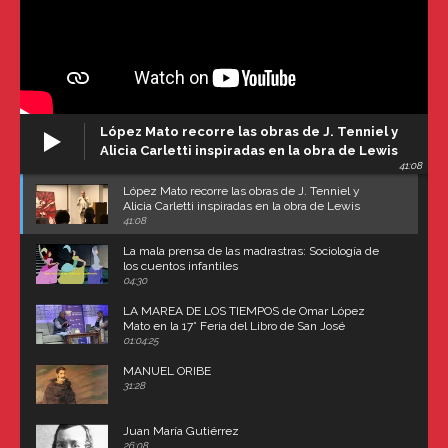
López Mato recorre las obras de J. Tenniel y
Alicia Carletti inspiradas en la obra de Lewis
41:08
Carroll
López Mato recorre las obras de J. Tenniel y
Alicia Carletti inspiradas en la obra de Lewis
Carroll
41:08
La mala prensa de las madrastras: Sociología de
los cuentos infantiles
04:30
LA MAREA DE LOS TIEMPOS de Omar López
Mato en la 17° Feria del Libro de San José
(Uruguay)
01:04:25
MANUEL ORIBE
31:28
Juan María Gutiérrez
26:08