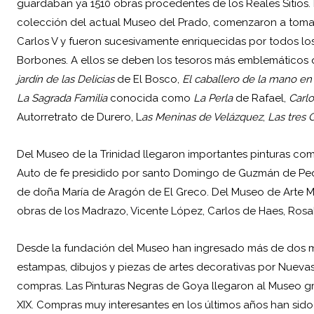
guardaban ya 1510 obras procedentes de los Reales Sitios. 
colección del actual Museo del Prado, comenzaron a tomar 
Carlos V y fueron sucesivamente enriquecidas por todos lo
Borbones. A ellos se deben los tesoros más emblemáticos 
jardín de las Delicias
de El Bosco,
El caballero de la mano en
La Sagrada Familia
conocida como
La Perla
de Rafael,
Carl
Autorretrato de Durero, L
as Meninas de Velázquez
,
Las tres 
Del Museo de la Trinidad llegaron importantes pinturas c
Auto de fe presidido por santo Domingo de Guzmán de Pedr
de doña María de Aragón de El Greco. Del Museo de Arte M
obras de los Madrazo, Vicente López, Carlos de Haes, Rosal
Desde la fundación del Museo han ingresado más de dos mil
estampas, dibujos y piezas de artes decorativas por Nueva
compras. Las Pinturas Negras de Goya llegaron al Museo gra
XIX. Compras muy interesantes en los últimos años han sido 