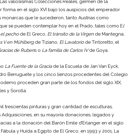
Las valiosísimas Colecciones Reales, germen de la
forma en el siglo XVI bajo los auspicios del emperador
s monarcas que le sucedieron, tanto Austrias como
que se pueden contemplar hoy en el Prado, tales como E
l
 el pecho
de El Greco,
El tránsito de la Virgen
de Mantegna,
os V en Mühlberg
de Tiziano,
El Lavatorio
de Tintoretto, el
Gracias de Ruben
s o
La familia de Carlos IV
de Goya.
omo
La Fuente de la Gracia
de la Escuela de Jan Van Eyck,
o Berruguete y los cinco lienzos procedentes del Colegio
oderno proceden gran parte de los fondos del siglo XIX,
es y Sorolla.
 trescientas pinturas y gran cantidad de esculturas,
s Adquisiciones, en su mayoría donaciones, legados y
cias a la donación del Barón Emile d’Erlanger en el siglo
Fábula y Huída a Egipto de El Greco, en 1993 y 2001, La