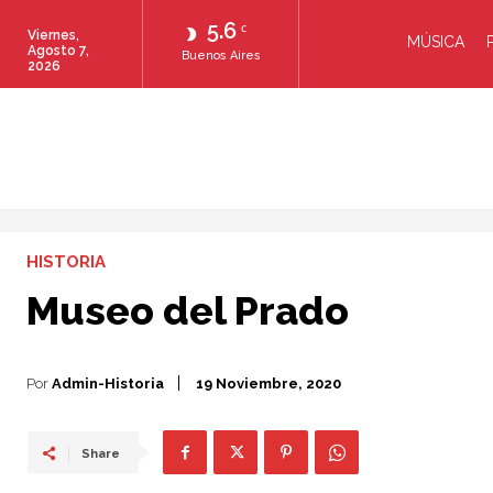
5.6
C
Viernes,
MÚSICA
Agosto 7,
Buenos Aires
2026
HISTORIA
Museo del Prado
Por
Admin-Historia
19 Noviembre, 2020
Share