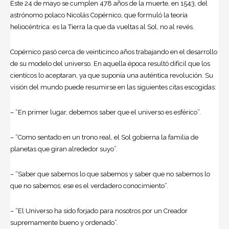
Este 24 de mayo se cumplen 478 años de la muerte, en 1543, del
astrónomo polaco
Nicolás Copérnico
, que formuló la
teoría
heliocéntrica
: es la Tierra la que da vueltas al Sol, no al revés.
Copérnico pasó cerca de veinticinco años trabajando en el desarrollo
de su modelo del universo. En aquella época resultó difícil que los
cientícos lo aceptaran, ya que suponía una auténtica revolución. Su
visión del mundo puede resumirse en las siguientes citas escogidas:
– “En primer lugar, debemos saber que el universo es esférico”.
– “Como sentado en un trono real, el Sol gobierna la familia de
planetas que giran alrededor suyo”.
– “Saber que sabemos lo que sabemos y saber que no sabemos lo
que no sabemos; ese es el verdadero conocimiento”.
– “El Universo ha sido forjado para nosotros por un Creador
supremamente bueno y ordenado”.