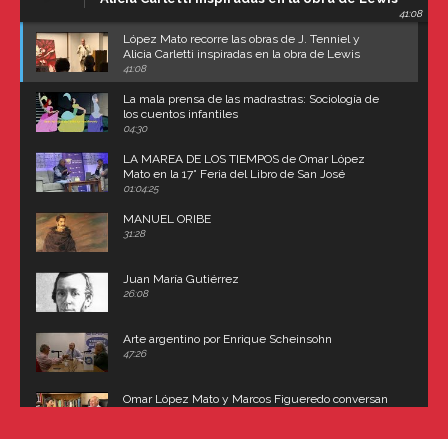
41:08
Carroll
López Mato recorre las obras de J. Tenniel y
Alicia Carletti inspiradas en la obra de Lewis
Carroll
41:08
La mala prensa de las madrastras: Sociología de
los cuentos infantiles
04:30
LA MAREA DE LOS TIEMPOS de Omar López
Mato en la 17° Feria del Libro de San José
(Uruguay)
01:04:25
MANUEL ORIBE
31:28
Juan María Gutiérrez
26:08
Arte argentino por Enrique Scheinsohn
47:26
Omar López Mato y Marcos Figueredo conversan
sobre: Revolución de Lavalle y fusilamiento de
Dorrego
16:42