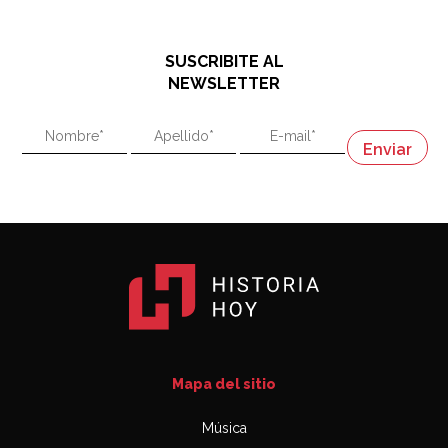
El historiador y editor argentino, Ricardo de Titto,
hablando de el Manco Paz (José María Paz)
48:03
SUSCRIBITE AL
"En política, la estupidez no es una desventaja"
NEWSLETTER
02:58
"En política, la estupidez no es una desventaja"
Napoleón
03:06
Mapa del sitio
Música