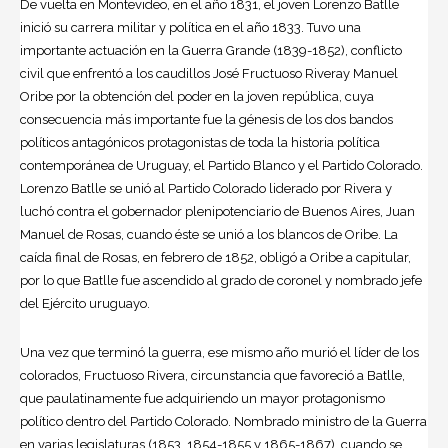
De vuelta en Montevideo, en el año 1831, el joven Lorenzo Batlle
inició su carrera militar y política en el año 1833. Tuvo una
importante actuación en la Guerra Grande (1839-1852), conflicto
civil que enfrentó a los caudillos José Fructuoso Riveray Manuel
Oribe por la obtención del poder en la joven república, cuya
consecuencia más importante fue la génesis de los dos bandos
políticos antagónicos protagonistas de toda la historia política
contemporánea de Uruguay, el Partido Blanco y el Partido Colorado.
Lorenzo Batlle se unió al Partido Colorado liderado por Rivera y
luchó contra el gobernador plenipotenciario de Buenos Aires,
Juan
Manuel de Rosas
, cuando éste se unió a los blancos de Oribe. La
caída final de Rosas, en febrero de 1852, obligó a Oribe a capitular,
por lo que Batlle fue ascendido al grado de coronel y nombrado jefe
del Ejército uruguayo.
Una vez que terminó la guerra, ese mismo año murió el líder de los
colorados,
Fructuoso Rivera
, circunstancia que favoreció a Batlle,
que paulatinamente fue adquiriendo un mayor protagonismo
político dentro del Partido Colorado. Nombrado ministro de la Guerra
en varias legislaturas (1853, 1854-1855 y 1865-1867), cuando se