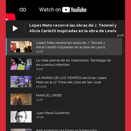
López Mato recorre las obras de J. Tenniel y
Alicia Carletti inspiradas en la obra de Lewis
41:08
Carroll
López Mato recorre las obras de J. Tenniel y
Alicia Carletti inspiradas en la obra de Lewis
Carroll
41:08
La mala prensa de las madrastras: Sociología de
los cuentos infantiles
04:30
LA MAREA DE LOS TIEMPOS de Omar López
Mato en la 17° Feria del Libro de San José
(Uruguay)
01:04:25
MANUEL ORIBE
31:28
Juan María Gutiérrez
26:08
Arte argentino por Enrique Scheinsohn