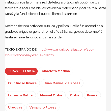
instalación de la primera red de telégrafo, la construcción de los
ferrocarriles del Este (de Montevideo a Maldonado y del Salto a Santa
Rosa) y la fundación del pueblo llamado Carmen.
Retirado de toda actividad pública y política, Batlle fue ascendido al
grado de brigadier general, en el año 1882, cargo que desempeñó
hasta su muerte, cinco años más tarde.
TEXTO EXTRAÍDO DE
http://www.mcnbiografias.com/app-
bio/do/show?key=batlle-lorenzo
Anacleto Medina
TEMAS DE LA NOTA
Fructuoso Rivera
Juan Manuel de Rosas
Lorenzo Batlle
Manuel Oribe
Oribe
Rivera
Uruguay
Venancio Flores