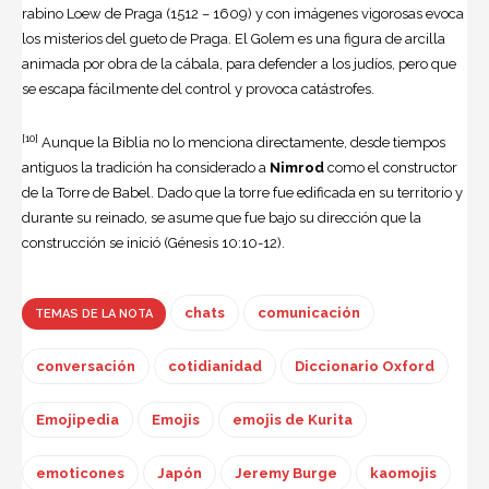
rabino Loew de Praga (1512 – 1609) y con imágenes vigorosas evoca
los misterios del gueto de Praga. El Golem es una figura de arcilla
animada por obra de la cábala, para defender a los judíos, pero que
se escapa fácilmente del control y provoca catástrofes.
[10]
Aunque la Biblia no lo menciona directamente, desde tiempos
antiguos la tradición ha considerado a
Nimrod
como el constructor
de la Torre de Babel. Dado que la torre fue edificada en su territorio y
durante su reinado, se asume que fue bajo su dirección que la
construcción se inició (Génesis 10:10-12).
chats
comunicación
TEMAS DE LA NOTA
conversación
cotidianidad
Diccionario Oxford
Emojipedia
Emojis
emojis de Kurita
emoticones
Japón
Jeremy Burge
kaomojis