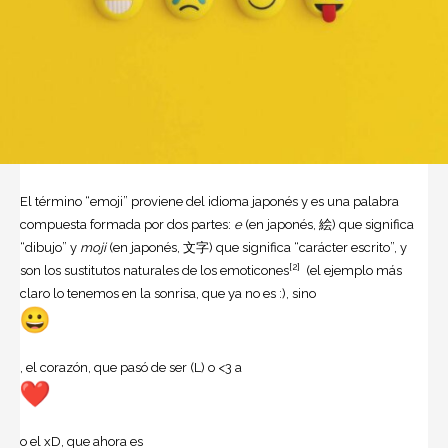
El término “emoji” proviene del idioma japonés y es una palabra
compuesta formada por dos partes:
e
(en japonés, 絵) que significa
“dibujo” y
moji
(en japonés, 文字) que significa “carácter
escrito”, y
[2]
son los sustitutos naturales de los emoticones
(el ejemplo más
claro lo tenemos en la sonrisa, que ya no es :), sino
, el corazón, que pasó de ser (L) o <3 a
o el xD, que ahora es