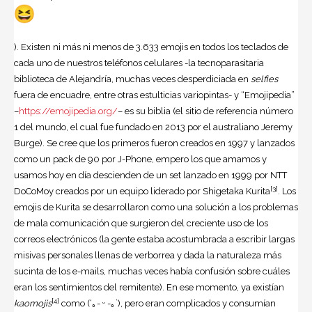
). Existen ni más ni menos de 3.633 emojis en todos los teclados de
cada uno de nuestros teléfonos celulares -la tecnoparasitaria
biblioteca de Alejandría, muchas veces desperdiciada en
selfies
fuera de encuadre, entre otras estulticias variopintas- y “Emojipedia”
–
https://emojipedia.org/
– es su biblia (el sitio de referencia número
1 del mundo, el cual fue fundado en 2013 por el australiano Jeremy
Burge). Se cree que los primeros fueron creados en 1997 y lanzados
como un pack de 90 por J-Phone, empero los que amamos y
usamos hoy en día descienden de un set lanzado en 1999 por NTT
[3]
DoCoMoy creados por un equipo liderado por Shigetaka Kurita
. Los
emojis de Kurita se desarrollaron como una solución a los problemas
de mala comunicación que surgieron del creciente uso de los
correos electrónicos (la gente estaba acostumbrada a escribir largas
misivas personales llenas de verborrea y dada la naturaleza más
sucinta de los e-mails, muchas veces había confusión sobre cuáles
eran los sentimientos del remitente). En ese momento, ya existían
[4]
kaomojis
como (‘｡- ᵕ -｡`), pero eran complicados y consumían