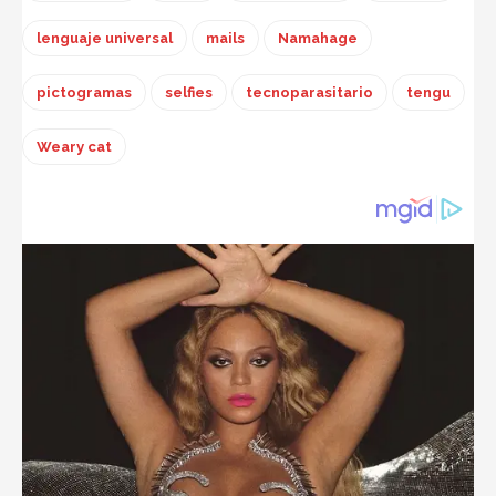
lenguaje universal
mails
Namahage
pictogramas
selfies
tecnoparasitario
tengu
Weary cat