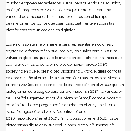
mucho tiempo en ser tecleados. Kurita, persiguiendo una solución,
creó 176 imágenes de 12 x 12 píxeles que representaban una
variedad de emociones humanas, los cuales con el tiempo
devinieron en los iconos que usamos actualmente en todas las
plataformas comunicacionales digitales.
Los emojis son la mejor manera para representar emociones y
objetos de la forma más visual posible, los cuales para el 2011 se
volvieron globales gracias a la invención del i-phone, instancia que,
cuatro años más tarde (a principios de noviembre de 2015),
sobrevino en que el prestigioso Diccionario Oxford eligiera como la
palabra del año al emoji de la risa con lágrimas en los ojos, siendo la
primera vez (desde el comienzo de esa tradición en el 2004) que un
pictograma fuera elegido para ser premiado. En 2019, la Fundación
del Español Urgente distinguió al término “emoji” como el vocablo
del año (tras haber pregonado “escrache”
en el 2013, “selfi” en el
2014, “refugiado” en el 2015, “populismo” en el
2016, “aporofobia” en el 2017 y “microplástico” en el 2018). Estos
[5]
[6]
pictogramas digitales (y sus evoluciones: bitmojis
, memojis
,
[7]