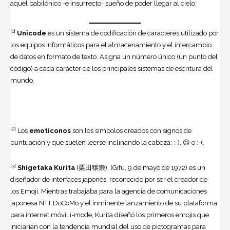
aquel babilónico -e insurrecto- sueño de poder llegar al cielo.
[1]
Unicode
es un sistema de codificación de caracteres utilizado por
los equipos informáticos para el almacenamiento y el intercambio
de datos en formato de texto. Asigna un número único (un punto del
código) a cada carácter de los principales sistemas de escritura del
mundo.
[2]
Los
emoticonos
son los símbolos creados con signos de
puntuación y que suelen leerse inclinando la cabeza: :-), 😉 o :-(.
[3]
Shigetaka Kurita
(栗田穣崇), (Gifu, 9 de mayo de 1972) es un
diseñador de interfaces japonés, reconocido por ser el creador de
los Emoji. Mientras trabajaba para la agencia de comunicaciones
japonesa NTT DoCoMo y el inminente lanzamiento de su plataforma
para internet móvil i-mode, Kurita diseñó los primeros emojis que
iniciarían con la tendencia mundial del uso de pictogramas para