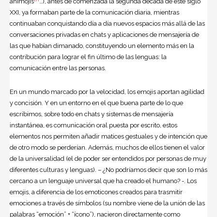
animojis
…), antes de comenzada la segunda década de este siglo
XXI, ya formaban parte de la comunicación diaria, mientras
continuaban conquistando día a día nuevos espacios más allá de las
conversaciones privadas en chats y aplicaciones de mensajería de
las que habían dimanado, constituyendo un elemento más en la
contribución para lograr el fin último de las lenguas: la
comunicación entre las personas.
En un mundo marcado por la velocidad, los emojis aportan agilidad
y concisión. Y en un entorno en el que buena parte de lo que
escribimos, sobre todo en chats y sistemas de mensajería
instantánea, es comunicación oral puesta por escrito, estos
elementos nos permiten añadir matices gestuales y de intención que
de otro modo se perderían. Además, muchos de ellos tienen el valor
de la universalidad (el de poder ser entendidos por personas de muy
diferentes culturas y lenguas). – ¿No podríamos decir que son lo más
cercano a un lenguaje universal que ha creado el humano? -. Los
emojis, a diferencia de los emoticones creados para trasmitir
emociones a través de símbolos (su nombre viene de la unión de las
palabras “emoción” + “ícono”), nacieron directamente como