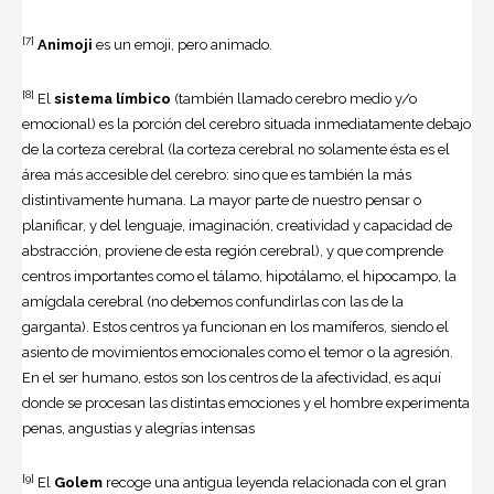
[7]
Animoji
es un emoji, pero animado.
[8]
El
sistema límbico
(también llamado cerebro medio y/o
emocional) es la porción del cerebro situada inmediatamente debajo
de la corteza cerebral (la corteza cerebral no solamente ésta es el
área más accesible del cerebro: sino que es también la más
distintivamente humana. La mayor parte de nuestro pensar o
planificar, y del lenguaje, imaginación, creatividad y capacidad de
abstracción, proviene de esta región cerebral), y que comprende
centros importantes como el tálamo, hipotálamo, el hipocampo, la
amígdala cerebral (no debemos confundirlas con las de la
garganta). Estos centros ya funcionan en los mamíferos, siendo el
asiento de movimientos emocionales como el temor o la agresión.
En el ser humano, estos son los centros de la afectividad, es aquí
donde se procesan las distintas emociones y el hombre experimenta
penas, angustias y alegrías intensas
[9]
El
Golem
recoge una antigua leyenda relacionada con el gran