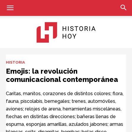
Historia
HISTORIA
Emojis: la revolución
comunicacional contemporánea
Hoy
Caritas, manitos, corazones de distintos colores; flora,
fauna, piscolabis, bernegales; trenes, automóviles,
aviones; relojes de arena, herramientas misceláneas,
flechas en distintas direcciones; bañeras llenas de
espuma, esponjas amarillas, azulados jabones; armas
blancas, colts, dinamitas, bombas; bolas disco,