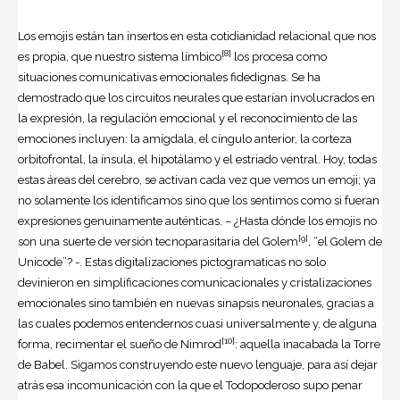
Los emojis están tan insertos en esta cotidianidad relacional que nos
[8]
es propia, que nuestro sistema límbico
los procesa como
situaciones comunicativas emocionales fidedignas. Se ha
demostrado que los circuitos neurales que estarían involucrados en
la expresión, la regulación emocional y el reconocimiento de las
emociones incluyen: la amígdala, el cíngulo anterior, la corteza
orbitofrontal, la ínsula, el hipotálamo y el estriado ventral. Hoy, todas
estas áreas del cerebro, se activan cada vez que vemos un emoji; ya
no solamente los identificamos sino que los sentimos como si fueran
expresiones genuinamente auténticas. – ¿Hasta dónde los emojis no
[9]
son una suerte de versión tecnoparasitaria del Golem
, “el Golem de
Unicode”? -. Estas digitalizaciones pictogramaticas no solo
devinieron en simplificaciones comunicacionales y cristalizaciones
emocionales sino también en nuevas sinapsis neuronales, gracias a
las cuales podemos entendernos cuasi universalmente y, de alguna
[10]
forma, recimentar el sueño de Nimrod
: aquella inacabada la Torre
de Babel. Sigamos construyendo este nuevo lenguaje, para así dejar
atrás esa incomunicación con la que el Todopoderoso supo penar