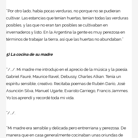
”Por otro lado, había pocas verduras, no porque no se pudieran
cultivar. Las estancias que tenían huertas, tenían todas las verduras
posibles, y las que no eran tan posibles se cultivaban en
invernaderos y listo. En la Argentina la gente es muy perezosa en
términos de trabajar la tierra, así que las huertas no abundaban.”
5) La cocina de su madre
“/…/. Mi madre me introdujo en el aprecio de la música y la poesía.
Gabriel Fauré, Maurice Ravel, Debussy, Charles Alkan. Tenía un
espíritu sensible, creativo. Recitaba poemas de Rubén Darío, José
Asunción Silva, Manuel Ugarte, Evaristo Carriego, Francis Jammes.
Yo los aprendí y recordé toda mi vida.
”/…/.
”Mi madre era sensible y delicada pero entrerriana y perezosa. De
manera que en casa generalmente cocinaban unas oriundas de