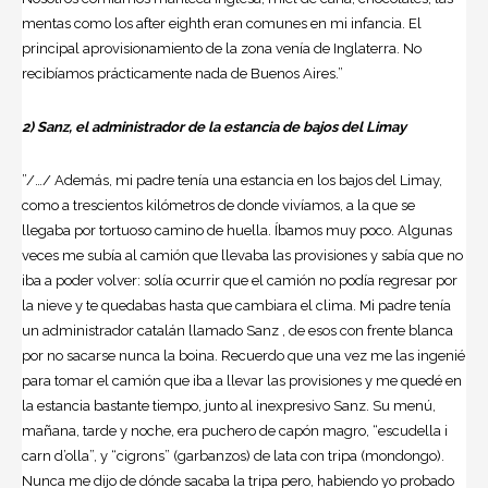
mentas como los after eighth eran comunes en mi infancia. El
principal aprovisionamiento de la zona venía de Inglaterra. No
recibíamos prácticamente nada de Buenos Aires.”
2) Sanz, el administrador de la estancia de bajos del Limay
”/…/ Además, mi padre tenía una estancia en los bajos del Limay,
como a trescientos kilómetros de donde vivíamos, a la que se
llegaba por tortuoso camino de huella. Íbamos muy poco. Algunas
veces me subía al camión que llevaba las provisiones y sabía que no
iba a poder volver: solía ocurrir que el camión no podía regresar por
la nieve y te quedabas hasta que cambiara el clima. Mi padre tenía
un administrador catalán llamado Sanz , de esos con frente blanca
por no sacarse nunca la boina. Recuerdo que una vez me las ingenié
para tomar el camión que iba a llevar las provisiones y me quedé en
la estancia bastante tiempo, junto al inexpresivo Sanz. Su menú,
mañana, tarde y noche, era puchero de capón magro, “escudella i
carn d’olla”, y “cigrons” (garbanzos) de lata con tripa (mondongo).
Nunca me dijo de dónde sacaba la tripa pero, habiendo yo probado