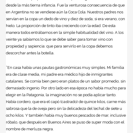
desde la más tierna infancia. Fue la venturosa consecuencia de que
en Argentina no se vendiese aún la Coca Cola. Nuestros padres nos
servían en la copa un dedo de vino y diez de soda; si era verano, con
hielo. La proporción de tinto iba creciendo con la edad. De esta
manera todos entrábamos en la simple habitualidad del vino. A los
veinte ya sabíamos lo que se debe saber para tomar vino con
propiedad y sapiencia: que para servirlo en la copa debemos
descorchar antes la botella.
”En casa había unas pautas gastronómicas muy simples. Mi familia
era de clase media, mi padre era médico hijo de inmigrantes
catalanes. Se comía bien pero eran platos de un sabor promedio, sin
demasiado ingenio. Por otro lado en esa época no había mucho para
elegir en la Patagonia, la imaginación no se podía aplicar tanto.
Había cordero, que era el capó (castrado) de quince kilos, carne más
sabrosa que la de oveja pero sin la delicadeza del lechal de siete u
ocho kilos. Y también había muy buenos pescados de mar, inclusive
róbalo, que después en Buenos Aires se puso de super moda con el
nombre de merluza negra.