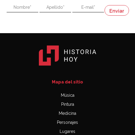
"En política, la estupidez no es una desventaja"
Napoleón
03:06
Mapa del sitio
Música
Pintura
Medicina
Personajes
Lugares