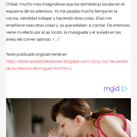
Chiloé, mucho más imaginativas que las domésticas locales en el
esquema de los aderezos. Yo me pasaba mucho tiempo en la
cocina, viéndolas trabajar y haciendo otras cosas. Ellas me
enseñaron esas otras cosas y, ya que estaban, a cocinar. De entonces
viene mi efecto por el ají rocoto, la malagueta y el wasabi en las
áreas del comer sabroso. /…/.”
Texto publicado originalmente en
https://elrecopiladordesabores.blogspot.com/2015/05/recuerdos-
de-la-infancia-de-miguel.html?m=1