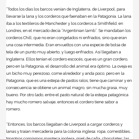
”Todos los días los barcos venían de Inglaterra, de Liverpool, para
llevarse la lana y los corderos que faenaban en la Patagonia. La lana
iba a los textileros de Manchester y los corderos a Smithfield, en
Londres, en el mercado decía “Argentinian lamb”. Se mandaban los
corderos Chill, que no eran congelados ni enfriados, sino que eran
una cosa intermedia. Eran envueltos con una especie de bolsa de
tela de un punto muy abierto, y luego enfriados. Así llegaban a
Inglaterra. Ellos tenían el cordero escocés, que es un gran cordero,
pero en la Patagonia, el desarrollo del animal era óptimo. La oveja es
un bicho muy perezoso, come alrededor y anda poco; pero en la
Patagonia, que es una estepa de pastos ralos, tiene que caminar y en
consecuencia se obtiene un animal magro, sin mucha grasa, muy
bueno. Por otro lado, entre el pasto natural de la estepa patagónica
hay mucho romero salvaje, entonces el cordero tiene sabor a
romero.
”Entonces, los barcos llegaban de Liverpool a cargar corderos y
lanas y traían mercadería para la colonia inglesa: ropa, comestibles…
Nosotros comíamos manteca inglesa, miel de caña, chocolates; las