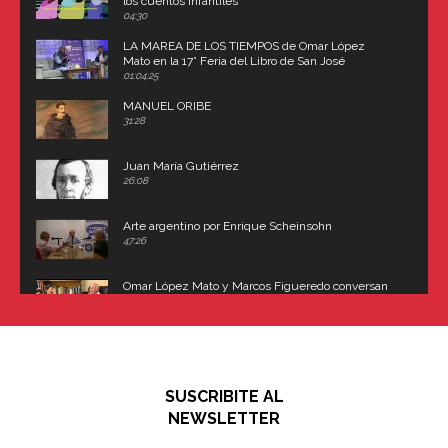
los cuentos infantiles
04:30
LA MAREA DE LOS TIEMPOS de Omar López
Mato en la 17° Feria del Libro de San José
(Uruguay)
01:04:25
MANUEL ORIBE
31:28
Juan María Gutiérrez
26:08
Arte argentino por Enrique Scheinsohn
47:26
Omar López Mato y Marcos Figueredo conversan
sobre: Revolución de Lavalle y fusilamiento de
Dorrego
16:42
El historiador y editor argentino, Ricardo de Titto,
hablando de el Manco Paz (José María Paz)
48:03
SUSCRIBITE AL
"En política, la estupidez no es una desventaja"
NEWSLETTER
02:58