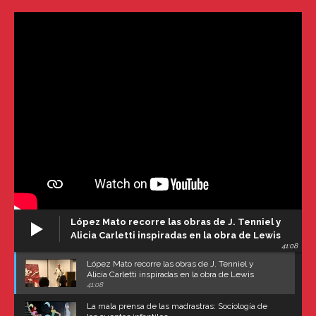
López Mato recorre las obras de J. Tenniel y
Alicia Carletti inspiradas en la obra de Lewis
41:08
Carroll
López Mato recorre las obras de J. Tenniel y
Alicia Carletti inspiradas en la obra de Lewis
Carroll
41:08
La mala prensa de las madrastras: Sociología de