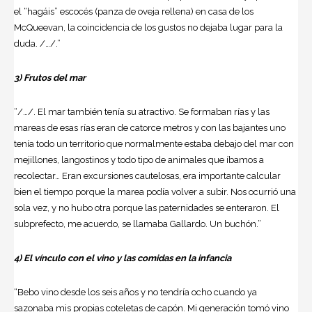
el “hagáis” escocés (panza de oveja rellena) en casa de los
McQueevan, la coincidencia de los gustos no dejaba lugar para la
duda. /…/.”
3) Frutos del mar
“/…/. El mar también tenía su atractivo. Se formaban rías y las
mareas de esas rías eran de catorce metros y con las bajantes uno
tenía todo un territorio que normalmente estaba debajo del mar con
mejillones, langostinos y todo tipo de animales que íbamos a
recolectar… Eran excursiones cautelosas, era importante calcular
bien el tiempo porque la marea podía volver a subir. Nos ocurrió una
sola vez, y no hubo otra porque las paternidades se enteraron. El
subprefecto, me acuerdo, se llamaba Gallardo. Un buchón.”
4) El vínculo con el vino y las comidas en la infancia
“Bebo vino desde los seis años y no tendría ocho cuando ya
sazonaba mis propias coteletas de capón. Mi generación tomó vino