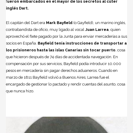
f
ueron embarcados en el mayor de los secretos al cúter
inglés Dart.
El capitán del Dart era
Mark Bayfield
(o Gayfield), un marino inglés,
contrabandista de oficio, muy ligado al vocal
Juan Larrea
, quien
aprovechó el flete pagado por la Junta para enviar mercaderías a sus
socios en España.
Bayfield tenía instrucciones de transportar a
los prisioneros hasta las islas Canarias sin tocar puerto
, cosa
que hicieron después de 74 días de accidentada navegación. En
compensación por sus servicios, Bayfield podía introducir 10.000
pesos en mercadería sin pagar derechos aduaneros. Cuando en
marzo de 1811 Bayfield volvió a Buenos Aires, Larrea fue el
encargado de gestionar lo pactado y rendir cuentas del asunto, cosa
que nunca hizo.