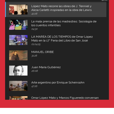
Carroll
López Mato recorre las obras de J. Tenniel y
Alicia Carletti inspiradas en la obra de Lewis
Carroll
41:08
La mala prensa de las madrastras: Sociología de
los cuentos infantiles
04:30
LA MAREA DE LOS TIEMPOS de Omar López
Mato en la 17° Feria del Libro de San José
(Uruguay)
01:04:25
MANUEL ORIBE
31:28
Juan María Gutiérrez
26:08
Arte argentino por Enrique Scheinsohn
47:26
Omar López Mato y Marcos Figueredo conversan
sobre: Revolución de Lavalle y fusilamiento de
Dorrego
16:42
El historiador y editor argentino, Ricardo de Titto,