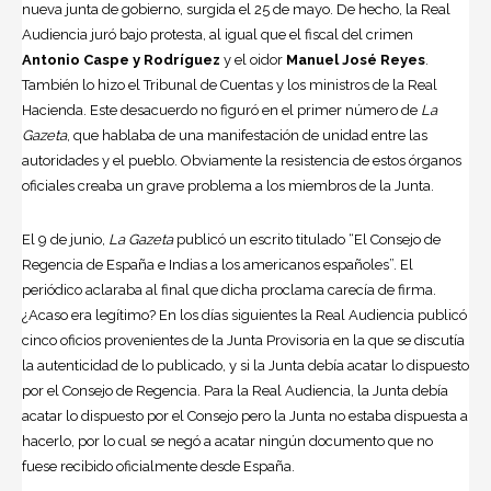
nueva junta de gobierno, surgida el 25 de mayo. De hecho, la Real
Audiencia juró bajo protesta, al igual que el fiscal del crimen
Antonio Caspe y Rodríguez
y el oidor
Manuel José Reyes
.
También lo hizo el Tribunal de Cuentas y los ministros de la Real
Hacienda. Este desacuerdo no figuró en el primer número de
La
Gazeta
, que hablaba de una manifestación de unidad entre las
autoridades y el pueblo. Obviamente la resistencia de estos órganos
oficiales creaba un grave problema a los miembros de la Junta.
El 9 de junio,
La Gazeta
publicó un escrito titulado “El Consejo de
Regencia de España e Indias a los americanos españoles”. El
periódico aclaraba al final que dicha proclama carecía de firma.
¿Acaso era legítimo? En los días siguientes la Real Audiencia publicó
cinco oficios provenientes de la Junta Provisoria en la que se discutía
la autenticidad de lo publicado, y si la Junta debía acatar lo dispuesto
por el Consejo de Regencia. Para la Real Audiencia, la Junta debía
acatar lo dispuesto por el Consejo pero la Junta no estaba dispuesta a
hacerlo, por lo cual se negó a acatar ningún documento que no
fuese recibido oficialmente desde España.