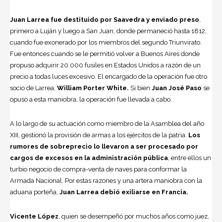
Juan Larrea fue destituido por Saavedra y enviado preso
,
primero a Luján y luego a San Juan, donde permaneció hasta 1812,
cuando fue exonerado por los miembros del segundo Triunvirato.
Fue entonces cuando se le permitió volver a Buenos Aires donde
propuso adquirir 20.000 fusiles en Estados Unidos a razón de un
precio a todas luces excesivo. El encargado de la operación fue otro
socio de Larrea,
William Porter White.
Si bien
Juan José Paso
se
opuso a esta maniobra, la operación fue llevada a cabo.
A lo largo de su actuación como miembro de la Asamblea del año
XIII, gestionó la provisión de armas a los ejércitos de la patria.
Los
rumores de sobreprecio lo llevaron a ser procesado por
cargos de excesos en la administración pública
, entre ellos un
turbio negocio de compra-venta de naves para conformar la
Armada Nacional. Por estas razones y una artera maniobra con la
aduana porteña,
Juan Larrea debió exiliarse en Francia.
Vicente López
, quien se desempeñó por muchos años como juez,