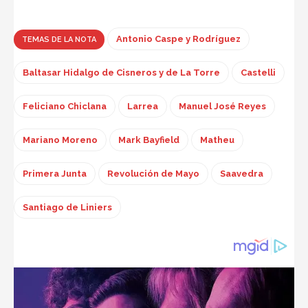
Antonio Caspe y Rodríguez
TEMAS DE LA NOTA
Baltasar Hidalgo de Cisneros y de La Torre
Castelli
Feliciano Chiclana
Larrea
Manuel José Reyes
Mariano Moreno
Mark Bayfield
Matheu
Primera Junta
Revolución de Mayo
Saavedra
Santiago de Liniers