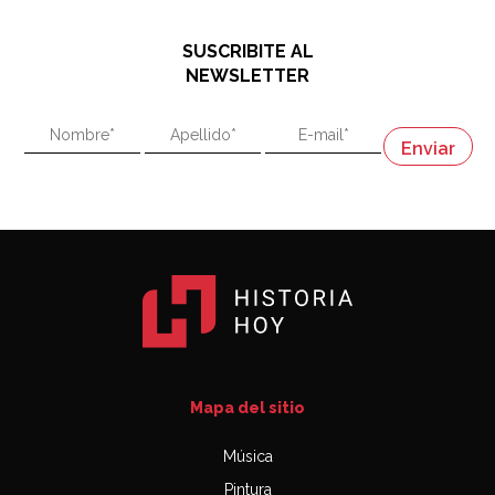
hablando de el Manco Paz (José María Paz)
48:03
SUSCRIBITE AL
"En política, la estupidez no es una desventaja"
NEWSLETTER
02:58
"En política, la estupidez no es una desventaja"
Napoleón
03:06
Mapa del sitio
Música
Pintura