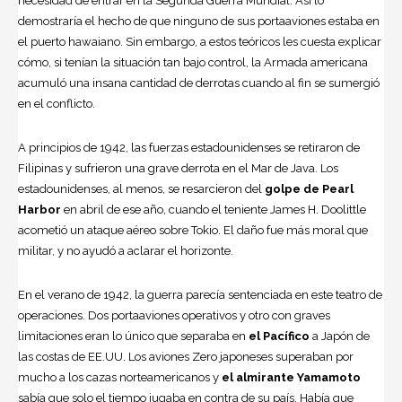
necesidad de entrar en la
Segunda Guerra Mundial
. Así lo
demostraría el hecho de que ninguno de sus portaaviones estaba en
el puerto hawaiano. Sin embargo, a estos teóricos les cuesta explicar
cómo, si tenían la situación tan bajo control, la Armada americana
acumuló una insana cantidad de derrotas cuando al fin se sumergió
en el conflicto.
A principios de 1942, las fuerzas estadounidenses se retiraron de
Filipinas y sufrieron una grave derrota en el Mar de Java. Los
estadounidenses, al menos, se resarcieron del
golpe de Pearl
Harbor
en abril de ese año, cuando el teniente James H. Doolittle
acometió un ataque aéreo sobre Tokio. El daño fue más moral que
militar, y no ayudó a aclarar el horizonte.
En el verano de 1942, la guerra parecía sentenciada en este teatro de
operaciones. Dos portaaviones operativos y otro con graves
limitaciones eran lo único que separaba en
el Pacífico
a Japón de
las costas de EE.UU. Los aviones Zero japoneses superaban por
mucho a los cazas norteamericanos y
el almirante Yamamoto
sabía que solo el tiempo jugaba en contra de su país. Había que