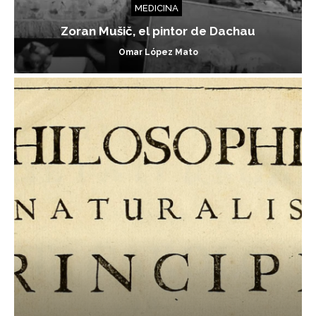
MEDICINA
Zoran Mušič, el pintor de Dachau
Omar López Mato