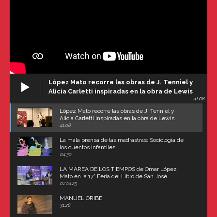
López Mato recorre las obras de J. Tenniel y
Alicia Carletti inspiradas en la obra de Lewis
41:08
Carroll
López Mato recorre las obras de J. Tenniel y
Alicia Carletti inspiradas en la obra de Lewis
Carroll
41:08
La mala prensa de las madrastras: Sociología de
los cuentos infantiles
04:30
LA MAREA DE LOS TIEMPOS de Omar López
Mato en la 17° Feria del Libro de San José
(Uruguay)
01:04:25
MANUEL ORIBE
31:28