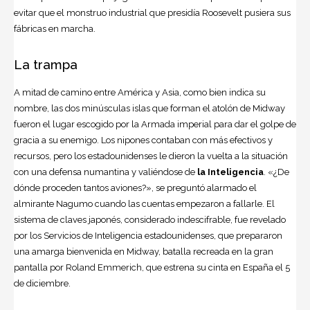
evitar que el monstruo industrial que presidía
Roosevelt
pusiera sus
fábricas en marcha.
La trampa
A mitad de camino entre América y Asia, como bien indica su
nombre, las dos minúsculas islas que forman el atolón de Midway
fueron el lugar escogido por la Armada imperial para dar el golpe de
gracia a su enemigo. Los nipones contaban con más efectivos y
recursos, pero los estadounidenses le dieron la vuelta a la situación
con una defensa numantina y valiéndose de
l
a Inteligencia
. «¿De
dónde proceden tantos aviones?», se preguntó alarmado el
almirante Nagumo cuando las cuentas empezaron a fallarle. El
sistema de claves japonés, considerado indescifrable, fue revelado
por los Servicios de Inteligencia estadounidenses, que prepararon
una amarga bienvenida en Midway, batalla recreada en la gran
pantalla por Roland Emmerich, que estrena su cinta en España el 5
de diciembre.