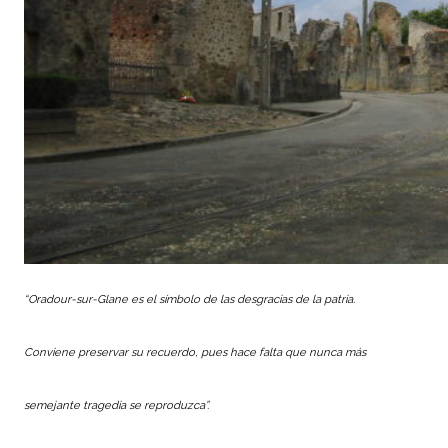
“Oradour-sur-Glane es el símbolo de las desgracias de la patria.
Conviene preservar su recuerdo, pues hace falta que nunca más
semejante tragedia se reproduzca”
.