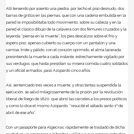
Allí teniendo por asiento una piedra, por lecho el piso desnudo, dos
barras de grillos en las piernas, que con una cadena embutida en la
pared le imposibilitaba todo movimiento, sobre su cabeza y en la
pared el clásico dibujo de la calavera con dos fémures cruzados y la
leyenda “piensa en la muerte”, los pies descalzos sobre el frío y
áspero piso, apenas cubierto su cuerpo con un pantalón y una
camisa, triste y pálido, con el corazón oprimido, el alma lacerada,
presintiendo la muerte a cada instante, estrechamente vigilado por
sus verdugos, que hasta presidían su mísera comida cuatro soldados
y un oficial armados, pasó Azopardo cinco años.
Así, sentenciado tres veces a muerte, y otras tantas suspendida la
ejecución, se salvó milagrosamente de la prisión por la revolución
liberal de Riego de 1820, que abrió las cárceles a los presos políticos
y como lo dice el mismo Azopardo. “resucité el sábado santo 1º de
abril de ese año”.
Con un pasaporte para Algeciras, rápidamente se trasladó de dicha