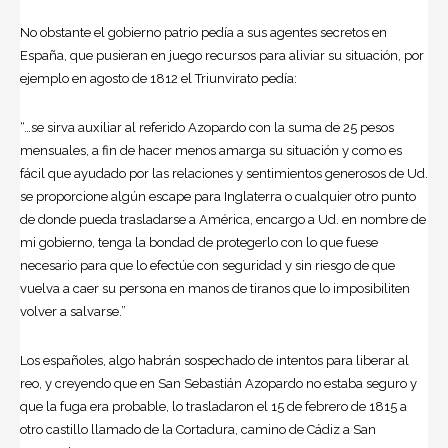
No obstante el gobierno patrio pedía a sus agentes secretos en
España, que pusieran en juego recursos para aliviar su situación, por
ejemplo en agosto de 1812 el Triunvirato pedía:
“…se sirva auxiliar al referido Azopardo con la suma de 25 pesos
mensuales, a fin de hacer menos amarga su situación y como es
fácil que ayudado por las relaciones y sentimientos generosos de Ud.
se proporcione algún escape para Inglaterra o cualquier otro punto
de donde pueda trasladarse a América, encargo a Ud. en nombre de
mi gobierno, tenga la bondad de protegerlo con lo que fuese
necesario para que lo efectúe con seguridad y sin riesgo de que
vuelva a caer su persona en manos de tiranos que lo imposibiliten
volver a salvarse.”
Los españoles, algo habrán sospechado de intentos para liberar al
reo, y creyendo que en San Sebastián Azopardo no estaba seguro y
que la fuga era probable, lo trasladaron el 15 de febrero de 1815 a
otro castillo llamado de la Cortadura, camino de Cádiz a San