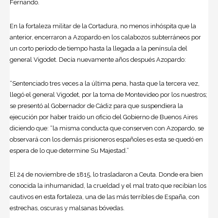
Fernando.
En la fortaleza militar de la Cortadura, no menos inhóspita que la
anterior, encerraron a Azopardo en los calabozos subterráneos por
un corto período de tiempo hasta la llegada a la península del
general Vigodet. Decía nuevamente años después Azopardo:
“Sentenciado tres veces a la última pena, hasta que la tercera vez,
llegó el general Vigodet, por la toma de Montevideo por los nuestros;
se presentó al Gobernador de Cádiz para que suspendiera la
ejecución por haber traído un oficio del Gobierno de Buenos Aires
diciendo que: “la misma conducta que conserven con Azopardo, se
observará con los demás prisioneros españoles es esta se quedó en
espera de lo que determine Su Majestad.”
El 24 de noviembre de 1815, lo trasladaron a Ceuta. Donde era bien
conocida la inhumanidad, la crueldad y el mal trato que recibían los
cautivos en esta fortaleza, una de las más terribles de España, con
estrechas, oscuras y malsanas bóvedas.