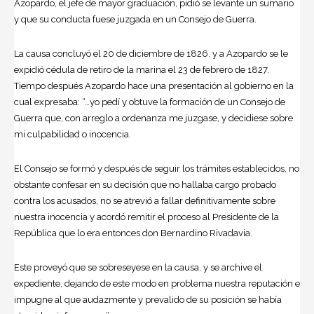
Azopardo, el jefe de mayor graduación, pidió se levante un sumario
y que su conducta fuese juzgada en un Consejo de Guerra.
La causa concluyó el 20 de diciembre de 1826, y a Azopardo se le
expidió cédula de retiro de la marina el 23 de febrero de 1827.
Tiempo después Azopardo hace una presentación al gobierno en la
cual expresaba: “…yo pedí y obtuve la formación de un Consejo de
Guerra que, con arreglo a ordenanza me juzgase, y decidiese sobre
mi culpabilidad o inocencia.
El Consejo se formó y después de seguir los trámites establecidos, no
obstante confesar en su decisión que no hallaba cargo probado
contra los acusados, no se atrevió a fallar definitivamente sobre
nuestra inocencia y acordó remitir el proceso al Presidente de la
República que lo era entonces don
Bernardino Rivadavia
.
Este proveyó que se sobreseyese en la causa, y se archive el
expediente, dejando de este modo en problema nuestra reputación e
impugne al que audazmente y prevalido de su posición se había