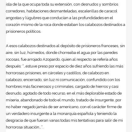
isla de la que ocupa toda su extensión, con desnudos y sombríos
corredores, habitaciones desmanteladas, escalerillas de caracol
angostas y lúgubres que conducían a las profundidades en el
corazón mismo de la roca donde estaban los calabozos destinados a
prisioneros políticos.
A esos calabozos destinados al depósito de prisioneros franceses, sin
aire, sin luz, húmedos, donde chorreaba el agua por las paredes
rocosas, fue arrojado Azopardo, quien al respecto se refería años
después: “…estuve preso por espacio de diez años sufriendo las más
horrorosas prisiones, en cárceles y castillos, de calabozo en
calabozo, encerrado, sin luz ni comunicación, confundido con los
hombres más facinerosos y criminales, cargado de hierros y casi
desnudo, agotado de todo recurso, en el más deplorable estado de
miseria, abandonado de todo el mundo, tratado de insurgente, por
no haber negado jamás de ser americano, con el carácter firme de
un verdadero insurgente a la monarquía española y teniendo la
desgracia de que fueran vanas todas mis tentativas para salir de mi
horrorosa situación…”.