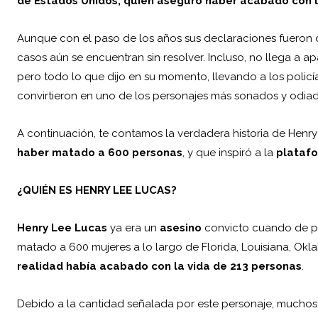
de
Estados Unidos
, quien aseguró haber acabado con l
Aunque con el paso de los años sus declaraciones fueron 
casos aún se encuentran sin resolver. Incluso, no llega a apa
pero todo lo que dijo en su momento, llevando a los polic
convirtieron en uno de los personajes más sonados y odiad
A continuación, te contamos la verdadera historia de Henry
haber matado a 600 personas
, y que inspiró a la
plataf
¿QUIÉN ES HENRY LEE LUCAS?
Henry Lee Lucas
ya era un
asesino
convicto cuando de pr
matado a 600 mujeres a lo largo de Florida, Louisiana, Okl
realidad había acabado con la vida de 213 personas
.
Debido a la cantidad señalada por este personaje, muchos