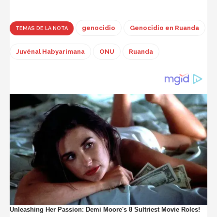
genocidio
Genocidio en Ruanda
TEMAS DE LA NOTA
Juvénal Habyarimana
ONU
Ruanda