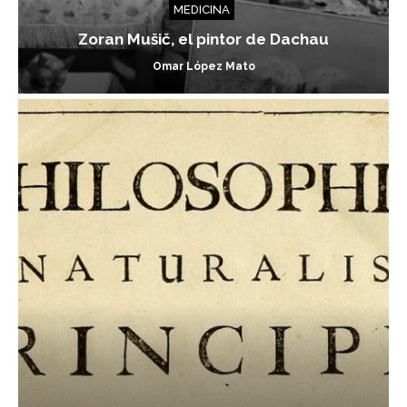
MEDICINA
Zoran Mušič, el pintor de Dachau
Omar López Mato