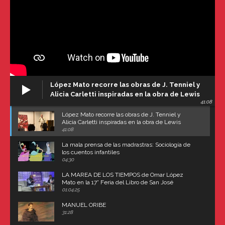
López Mato recorre las obras de J. Tenniel y
Alicia Carletti inspiradas en la obra de Lewis
41:08
Carroll
López Mato recorre las obras de J. Tenniel y
Alicia Carletti inspiradas en la obra de Lewis
Carroll
41:08
La mala prensa de las madrastras: Sociología de
los cuentos infantiles
04:30
LA MAREA DE LOS TIEMPOS de Omar López
Mato en la 17° Feria del Libro de San José
(Uruguay)
01:04:25
MANUEL ORIBE
31:28