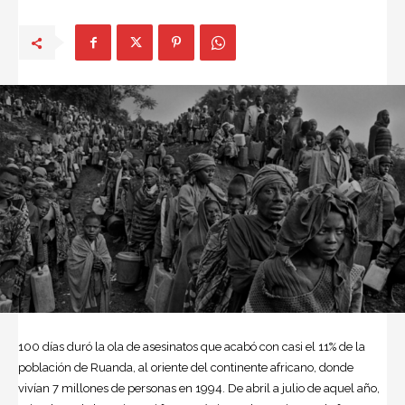
100 días duró la ola de asesinatos que acabó con casi el 11% de la
población de Ruanda, al oriente del continente africano, donde
vivían 7 millones de personas en 1994. De abril a julio de aquel año,