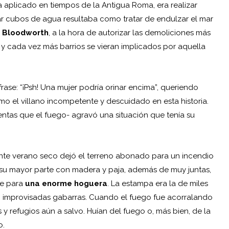
a aplicado en tiempos de la Antigua Roma, era realizar
r cubos de agua resultaba como tratar de endulzar el mar
 Bloodworth
, a la hora de autorizar las demoliciones más
s y cada vez más barrios se vieran implicados por aquella
rase: “¡Psh! Una mujer podría orinar encima”, queriendo
mo el villano incompetente y descuidado en esta historia.
lentas que el fuego- agravó una situación que tenía su
iente verano seco dejó el terreno abonado para un incendio
 su mayor parte con madera y paja, además de muy juntas,
te para
una enorme hoguera
. La estampa era la de miles
en improvisadas gabarras. Cuando el fuego fue acorralando
y refugios aún a salvo. Huían del fuego o, más bien, de la
o.