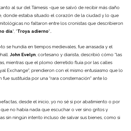
anto al sur del Támesis -que se salvó de recibir más daño
e, donde estaba situado el corazón de la ciudad y lo que
 mitológicas no faltaron entre los cronistas que describieron
mo día
“, “
Troya adierno
“…
to se hundía en tiempos medievales, fue arrasada y el
hall.
John Evelyn
, cortesano y diarista, describió cómo “las
 mientras que el plomo derretido fluía por las calles
“Royal Exchange”, prendieron con el mismo entusiasmo que lo
 fue sustituida por una “rara consternación” ante lo
efactas, desde el inicio, yo no sé si por abatimiento o por
que no había nada que escuchar o ver sino gritos y
s sin ningún intento incluso de salvar sus bienes, como si