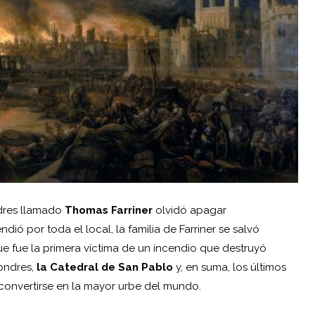
dres llamado
Thomas Farriner
olvidó apagar
ó por toda el local, la familia de Farriner se salvó
que fue la primera víctima de un incendio que destruyó
Londres,
la Catedral de San Pablo
y, en suma, los últimos
convertirse en la mayor urbe del mundo.