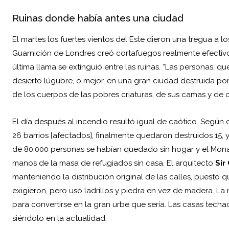
Ruinas donde había antes una ciudad
El martes los fuertes vientos del Este dieron una tregua a 
Guarnición de Londres creó cortafuegos realmente efectivo
última llama se extinguió entre las ruinas. “Las personas, q
desierto lúgubre, o mejor, en una gran ciudad destruida po
de los cuerpos de las p
obres criaturas, de sus camas y de o
El día después al incendio resultó igual de caótico. Segú
26 barrios [afectados], finalmente quedaron destruidos 15
de 80.000 personas se habían quedado sin hogar y el Monar
manos de la masa de refugiados sin casa. El arquitecto
Sir
manteniendo la distribución original de las calles, puesto q
exigieron, pero usó ladrillos y piedra en vez de madera. La
para convertirse en la gran urbe que sería. Las casas tech
siéndolo en la actualidad.