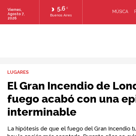
5.6
C
Viernes,
MÚSICA
Agosto 7,
Buenos Aires
2026
LUGARES
El Gran Incendio de Lon
fuego acabó con una ep
interminable
La hipótesis de que el fuego del Gran Incendio t