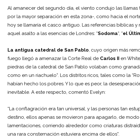
Al amanecer del segundo día, el viento condujo las llamas t
por la mayor separación en esta zona-, como hacia el nort
hoy se llamaría el casco antiguo. Las referencias bíblicas y
aquel asalto a las esencias de Londres: “
Sodoma
“, “
el Últi
La antigua catedral de San Pablo
, cuyo origen más remo
fuego llegó a amenazar la Corte Real de
Carlos II
en White
piedras de la catedral de San Pablo volaban como granadas,
como en un riachuelo”. Los distritos ricos, tales como la 
habían hecho los pobres. Y lo que es peor, la desesperación
inevitable. A este respecto, comentó Evelyn:
“La conflagración era tan universal, y las personas tan estup
destino, ellos apenas se movieron para apagarlo, de modo 
lamentaciones, corriendo alrededor como criaturas distraída
una rara consternación estuviera encima de ellos”.