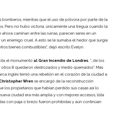
los bomberos, mientras que el uso de pólvora por parte de la
s. Pero no hubo victoria, únicamente una tregua cuando la
ue ahora caminan entre las ruinas, parecen seres en un
r un enemigo cruel. A esto se le sumaba el hedor que surgía
tros bienes combustibles”, dejó escrito Evelyn.
n cita el monumento
al Gran Incendio de Londres
, “…de los
, y otros 8 quedaron destrozados y medio quemados”. Más
ca inglés temió una rebelión en el corazón de la ciudad a
Christopher Wren
se encargó de la reconstrucción
ue los propietarios que habían perdido sus casas así lo
 nueva ciudad era más amplia y con mejores accesos, lista
adas con paja o brezo fueron prohibidas y aún continúan