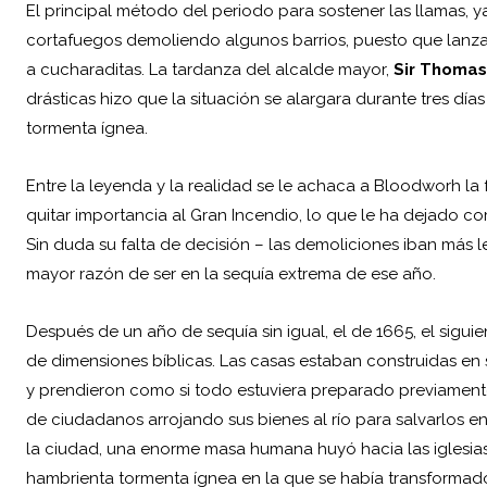
El principal método del periodo para sostener las llamas, y
cortafuegos demoliendo algunos barrios, puesto que lanza
a cucharaditas. La tardanza del alcalde mayor,
Sir Thomas
drásticas hizo que la situación se alargara durante tres día
tormenta ígnea.
Entre la leyenda y la realidad se le achaca a Bloodworh la f
quitar importancia al Gran Incendio, lo que le ha dejado co
Sin duda su falta de decisión – las demoliciones iban más 
mayor razón de ser en la sequía extrema de ese año.
Después de un año de sequía sin igual, el de 1665, el sigu
de dimensiones bíblicas. Las casas estaban construidas en
y prendieron como si todo estuviera preparado previamen
de ciudadanos arrojando sus bienes al río para salvarlos 
la ciudad, una enorme masa humana huyó hacia las iglesias 
hambrienta tormenta ígnea en la que se había transformad