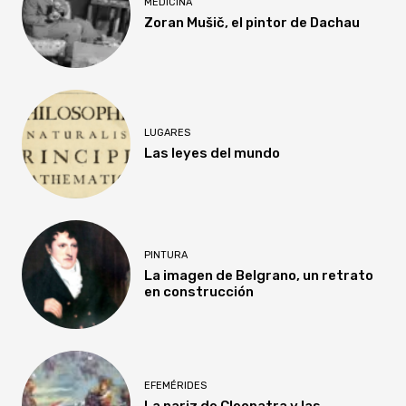
MEDICINA
Zoran Mušič, el pintor de Dachau
LUGARES
Las leyes del mundo
PINTURA
La imagen de Belgrano, un retrato
en construcción
EFEMÉRIDES
La nariz de Cleopatra y las