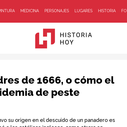
PINTURA
MEDICINA
PERSONAJES
LUGARES
HISTORIA
FO
Historia
dres de 1666, o cómo el
idemia de peste
Hoy
uvo su origen en el descuido de un panadero es