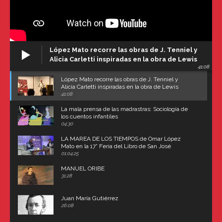
López Mato recorre las obras de J. Tenniel y
Alicia Carletti inspiradas en la obra de Lewis
41:08
Carroll
López Mato recorre las obras de J. Tenniel y
Alicia Carletti inspiradas en la obra de Lewis
Carroll
41:08
La mala prensa de las madrastras: Sociología de
los cuentos infantiles
04:30
LA MAREA DE LOS TIEMPOS de Omar López
Mato en la 17° Feria del Libro de San José
(Uruguay)
01:04:25
MANUEL ORIBE
31:28
Juan María Gutiérrez
26:08