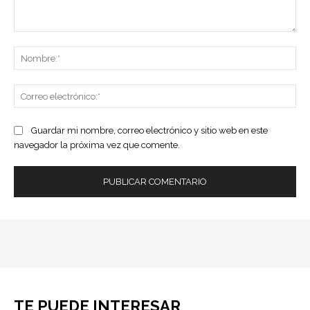
Comentario:
No
Co
ele
Guardar mi nombre, correo electrónico y sitio web en este
navegador la próxima vez que comente.
TE PUEDE INTERESAR