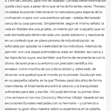
a 3 km de Concord, para vivir en soledad. Con esta breve información
queda claro que, a pesar de lo que se ha dicho tantas veces, Thoreau
no estaba buscando internarse en la naturaleza para alejarse de la
civilización ni para vivir una aventura salvaje – estaba demasiado
cerca de su casa para eso. Simplemente, según él mismo señaló, la
vida en Walden era una prueba, un intento por ver si aquello que no
está domesticado dentro de cada uno, podía sobrevivir y reactivarse
en un contexto que, en pleno proceso de industrialización, se
esforzaba por aplastar la creatividad de los individuos. Además de
permitir vivir una utopía antimoderna, estar en Walden, tan cerca y
tan lejos de los suyos, era también una forma de reconectarse con lo
divino, de acercarse a su entorno con precisión científica (no
amateur, como muchos de sus críticos dirían) y, sobre todo, de
alcanzar una quietud que el mundo ya no proveía. Quizás por eso,
en su pequeña cabaña, en la que Thoreau pasó dos años de forma
intermitente, él finalmente encontró el silencio y la tranquilidad
suficientes para leer y escribir. Allí pudo terminar su primer libro,
Una semana en los ríos Concord y Merrimac
(1849)- basado en las
excursiones fluviales realizadas con su hermano – y comenzó a
elaborar su gran obra maestra sobre su experiencia en la cabaña,