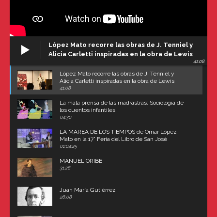
López Mato recorre las obras de J. Tenniel y
Alicia Carletti inspiradas en la obra de Lewis
41:08
Carroll
López Mato recorre las obras de J. Tenniel y
Alicia Carletti inspiradas en la obra de Lewis
Carroll
41:08
La mala prensa de las madrastras: Sociología de
los cuentos infantiles
04:30
LA MAREA DE LOS TIEMPOS de Omar López
Mato en la 17° Feria del Libro de San José
(Uruguay)
01:04:25
MANUEL ORIBE
31:28
Juan María Gutiérrez
26:08