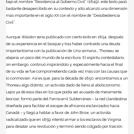
bajo el nombre “Resistencia al Gobierno Civil” (1849), este texto pasó
bastante desapercibido en su contexto y sólo alcanzó una dimensión
más importante en el siglo XX con el nombre de “Desobediencia
Civil”.
Aunque
Walden
sería publicado con cierto éxito en 1854, después
de su experiencia en el bosque y tras haber contraído una deuda
importantísima con la publicación de
Una semana…
, Thoreau se
alejaría un poco del mundo de la escritura. El espíritu contestatario,
sin embargo, continuó inspirándolo y, especialmente hacia el final
de su vida se fue comprometiendo cada vez más con las causas que
lo conmovían. Así es que, para la década de 1850, encontramos a un
Thoreau algo distinto; un activista dado de lleno al abolicionismo.
Lejos ya de esos días en los que podía ser acusado de meramente
teorizar, formó parte del Ferrocarril Subterráneo – la red clandestina
diseñada para facilitar el escape de africanos esclavizados hacia
Canadá – y llegó a hablar a favor de John Brow, un activista
radicalizado que en 1859 intentó armar a los esclavos de Virginia
para desatar una revolución y terminó siendo colgado por traición.