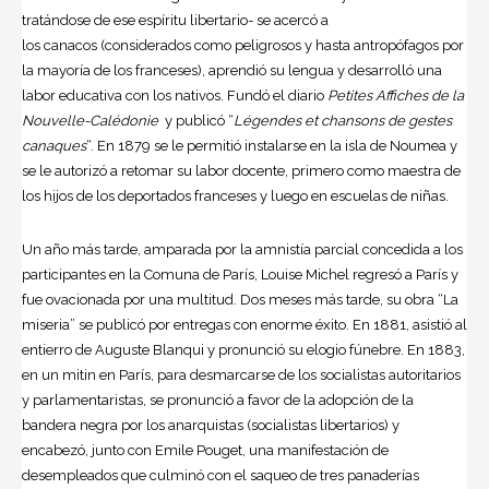
tratándose de ese espíritu libertario- se acercó a
los canacos (considerados como peligrosos y hasta antropófagos por
la mayoría de los franceses), aprendió su lengua y desarrolló una
labor educativa con los nativos. Fundó el diario
Petites Affiches de la
Nouvelle-Calédonie
y publicó “
Légendes et chansons de gestes
canaques
“. En 1879 se le permitió instalarse en la isla de Noumea y
se le autorizó a retomar su labor docente, primero como maestra de
los hijos de los deportados franceses y luego en escuelas de niñas.
Un año más tarde, amparada por la amnistía parcial concedida a los
participantes en la Comuna de París, Louise Michel regresó a París y
fue ovacionada por una multitud. Dos meses más tarde, su obra “La
miseria” se publicó por entregas con enorme éxito. En 1881, asistió al
entierro de Auguste Blanqui y pronunció su elogio fúnebre. En 1883,
en un mitin en París, para desmarcarse de los socialistas autoritarios
y parlamentaristas, se pronunció a favor de la adopción de la
bandera negra por los anarquistas (socialistas libertarios) y
encabezó, junto con Emile Pouget, una manifestación de
desempleados que culminó con el saqueo de tres panaderías