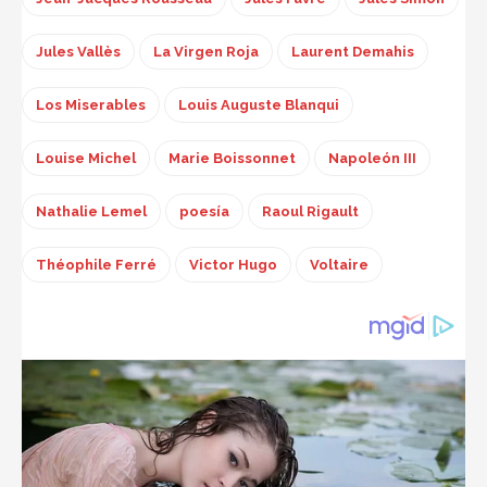
Jules Vallès
La Virgen Roja
Laurent Demahis
Los Miserables
Louis Auguste Blanqui
Louise Michel
Marie Boissonnet
Napoleón III
Nathalie Lemel
poesía
Raoul Rigault
Théophile Ferré
Victor Hugo
Voltaire