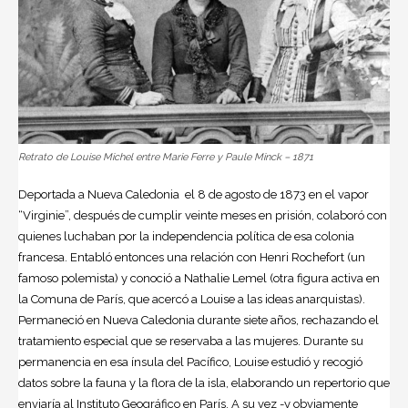
Retrato de Louise Michel entre Marie Ferre y Paule Minck – 1871
Deportada a Nueva Caledonia el 8 de agosto de 1873 en el vapor
“Virginie”, después de cumplir veinte meses en prisión, colaboró con
quienes luchaban por la independencia política de esa colonia
francesa. Entabló entonces una relación con Henri Rochefort (un
famoso polemista) y conoció a Nathalie Lemel (otra figura activa en
la Comuna de París, que acercó a Louise a las ideas anarquistas).
Permaneció en Nueva Caledonia durante siete años, rechazando el
tratamiento especial que se reservaba a las mujeres. Durante su
permanencia en esa ínsula del Pacífico, Louise estudió y recogió
datos sobre la fauna y la flora de la isla, elaborando un repertorio que
enviaría al Instituto Geográfico en París. A su vez -y obviamente