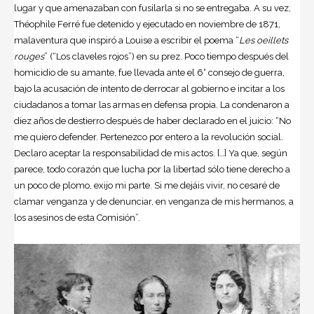
lugar y que amenazaban con fusilarla si no se entregaba. A su vez,
Théophile Ferré fue detenido y ejecutado en noviembre de 1871,
malaventura que inspiró a Louise a escribir el poema “
Les oeillets
rouges
” (“Los claveles rojos”) en su prez. Poco tiempo después del
homicidio de su amante, fue llevada ante el 6° consejo de guerra​,
bajo la acusación de intento de derrocar al gobierno e incitar a los
ciudadanos a tomar las armas en defensa propia. La condenaron a
diez años de destierro después de haber declarado en el juicio: “No
me quiero defender. Pertenezco por entero a la revolución
social.
Declaro aceptar la responsabilidad de mis actos. […] Ya que, según
parece, todo corazón que lucha por la libertad sólo tiene derecho a
un poco de plomo, exijo mi parte. Si me dejáis vivir, no cesaré de
clamar venganza y de denunciar, en venganza de mis hermanos, a
los asesinos de esta Comisión”.