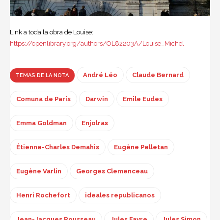
Link a toda la obra de Louise:
https://openlibrary.org/authors/OL82203A/Louise_Michel
André Léo
Claude Bernard
TEMAS DE LA NOTA
Comuna de París
Darwin
Emile Eudes
Emma Goldman
Enjolras
Étienne-Charles Demahis
Eugène Pelletan
Eugène Varlin
Georges Clemenceau
Henri Rochefort
ideales republicanos
Jean-Jacques Rousseau
Jules Favre
Jules Simon