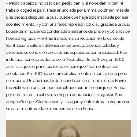
-“Pedid trabajo; si no os lo dan, pedid pan, y si no os dan ni pan ni
trabajo, coged el pan”, frase enunciada por Emma Goldman más de
una década después, la cual puede que haya sido inspirada por ese
acontecimiento…- y con una feroz represión policial, gracias a la cual
Louise terminó siendo condenada a seis años de prisión y 10 años de
libertad vigilada. Mientras transcurría su reclusión en la cárcel de
Saint-Lazare salió en defensa de las prostitutas encarceladas y
denunció su condición de víctimas explotadas por la sociedad.​ Fue
indultada por el presidente de la República, Jules Grévy, en 1886,
amnistía que en principio rechazó, pero que finalmente acabó
aceptando. En 1887, se declaró públicamente en contra de la pena
de muerte. Un año más tarde, cuando dio un discurso en Le Havre,
fue víctima de un atentado perpetrado por un monárquico. Herida
por dos tiros en la cabeza, se negó a denunciar a su agresor. Sus
amigos Georges Clemenceau y Lissagaray, entre otros, la visitaron en
su casa mientras ella se recuperaba de su herida.