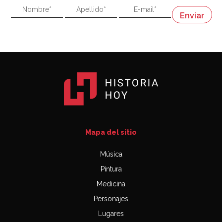
"En política, la estupidez no es una desventaja"
Napoleón
03:06
Mapa del sitio
Música
Pintura
Medicina
Personajes
Lugares