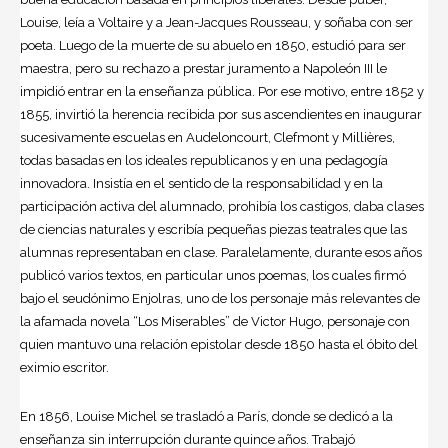
Louise, leía a Voltaire y a Jean-Jacques Rousseau, y soñaba con ser
poeta. Luego de la muerte de su abuelo en 1850, estudió para ser
maestra, pero su rechazo a prestar juramento a Napoleón III le
impidió entrar en la enseñanza pública. Por ese motivo, entre 1852 y
1855, invirtió la herencia recibida por sus ascendientes en inaugurar
sucesivamente escuelas en Audeloncourt, Clefmont y Millières,
todas basadas en los ideales republicanos y en una pedagogía
innovadora. Insistía en el sentido de la responsabilidad y en la
participación activa del alumnado, prohibía los castigos, daba clases
de ciencias naturales y escribía pequeñas piezas teatrales que las
alumnas representaban en clase. Paralelamente, durante esos años
publicó varios textos, en particular unos poemas, los cuales firmó
bajo el seudónimo Enjolras, uno de los personaje más relevantes de
la afamada novela “Los
Miserables” de Victor Hugo, personaje con
quien mantuvo una relación epistolar desde 1850 hasta el óbito del
eximio escritor.
En 1856, Louise Michel se trasladó a París, donde se dedicó a la
enseñanza sin interrupción durante quince años. Trabajó