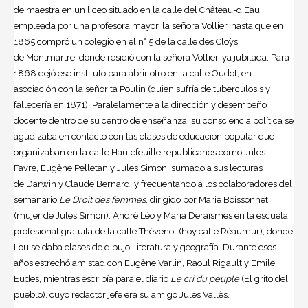
de maestra en un liceo situado en la calle del Château-d’Eau,
empleada por una profesora mayor, la señora Vollier, hasta que en
1865 compró un colegio en el n° 5 de la calle des Cloÿs
de Montmartre, donde residió con la señora Vollier, ya jubilada. Para
1868 dejó ese instituto para abrir otro en la calle Oudot, en
asociación con la señorita Poulin (quien sufría de tuberculosis y
fallecería en 1871). Paralelamente a la dirección y desempeño
docente dentro de su centro de enseñanza, su consciencia política se
agudizaba en contacto con las clases de educación popular que
organizaban en la calle Hautefeuille republicanos como Jules
Favre, Eugène Pelletan y Jules Simon, sumado a sus lecturas
de Darwin y Claude Bernard, y frecuentando a los colaboradores del
semanario
Le Droit des femmes
, dirigido por Marie Boissonnet
(mujer de Jules Simon), André Léo y Maria Deraismes en la escuela
profesional gratuita de la calle Thévenot (hoy calle Réaumur), donde
Louise daba clases de dibujo, literatura y geografía. Durante esos
años estrechó amistad con Eugène Varlin, Raoul Rigault y Emile
Eudes, mientras escribía para el diario
Le cri du peuple
(El grito del
pueblo), cuyo redactor jefe era su amigo Jules Vallès.