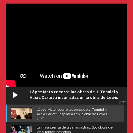
López Mato recorre las obras de J. Tenniel y
Alicia Carletti inspiradas en la obra de Lewis
41:08
Carroll
López Mato recorre las obras de J. Tenniel y
Alicia Carletti inspiradas en la obra de Lewis
Carroll
41:08
La mala prensa de las madrastras: Sociología de
los cuentos infantiles