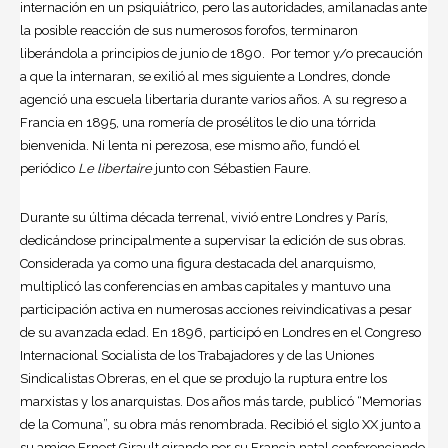
internación en un psiquiátrico, pero las autoridades, amilanadas ante
la posible reacción de sus numerosos forofos, terminaron
liberándola a principios de junio de 1890. ​ Por temor y/o precaución
a que la internaran, se exilió al mes siguiente a Londres, donde
agenció una escuela libertaria durante varios años. A su regreso a
Francia en 1895, una romería de prosélitos le dio una tórrida
bienvenida. Ni lenta ni perezosa, ese mismo año, fundó el
periódico
Le libertaire
junto con Sébastien
Faure.
Durante su última década terrenal, vivió entre Londres y París,
dedicándose principalmente a supervisar la edición de sus obras.
Considerada ya como una figura destacada del anarquismo,
multiplicó las conferencias en ambas capitales y mantuvo una
participación activa en numerosas acciones reivindicativas a pesar
de su avanzada edad. En 1896, participó en Londres en el Congreso
Internacional Socialista de los Trabajadores y de las Uniones
Sindicalistas Obreras, en el que se produjo la ruptura entre los
marxistas y los anarquistas. Dos años más tarde, publicó “Memorias
de la Comuna”, su obra más renombrada. Recibió el siglo XX junto a
su amigo Ernest Girault girando por su Francia natal conferenciando,