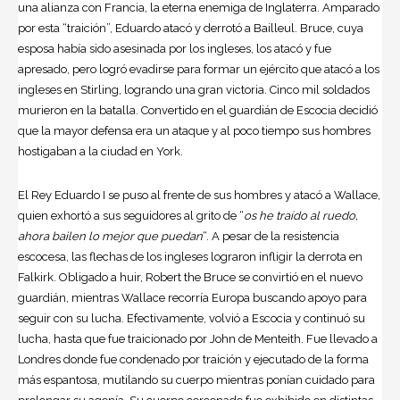
una alianza con Francia, la eterna enemiga de Inglaterra. Amparado
por esta “traición”, Eduardo atacó y derrotó a Bailleul. Bruce, cuya
esposa había sido asesinada por los ingleses, los atacó y fue
apresado, pero logró evadirse para formar un ejército que atacó a los
ingleses en Stirling, logrando una gran victoria. Cinco mil soldados
murieron en la batalla. Convertido en el guardián de
Escocia
decidió
que la mayor defensa era un ataque y al poco tiempo sus hombres
hostigaban a la ciudad en York.
El Rey Eduardo I se puso al frente de sus hombres y atacó a Wallace,
quien exhortó a sus seguidores al grito de “
os he traído al ruedo,
ahora bailen lo mejor que puedan
“. A pesar de la resistencia
escocesa, las flechas de los ingleses lograron infligir la derrota en
Falkirk. Obligado a huir, Robert the Bruce se convirtió en el nuevo
guardián, mientras Wallace recorría Europa buscando apoyo para
seguir con su lucha. Efectivamente, volvió a Escocia y continuó su
lucha, hasta que fue traicionado por John de Menteith. Fue llevado a
Londres donde fue condenado por traición y ejecutado de la forma
más espantosa, mutilando su cuerpo mientras ponían cuidado para