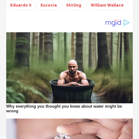
Eduardo II
Escocia
Stirling
William Wallace