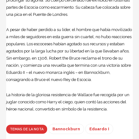
prolongar su agonía. Su cuerpo cercenado fue exhibido en distintas
partes de Escocia como escarmiento. Su cabeza fue colocada sobre
una pica en el Puente de Londres.
A pesar de haber perdido a su líder, el hombre que había movilizado
a miles de seguidores en esta guerra sin cuartel, no hubo reacciones
populares. Los escoceses habían agotado sus recursos y estaban
agotados por la larga lucha por su libertad en la que llevaban años.
Sin embargo, en 1306, Robert the Bruce reclama el trono de su
nación, y comienza una revuelta que termina con una victoria sobre
Eduardo II
– el nuevo monarca inglés – en
Bannockburn
,
consagrando a Bruce el nuevo Rey de Escocia.
La historia de la gloriosa resistencia de Wallace fue recogida por un
juglar conocido como Harry el ciego, quien contó las acciones del
héroe nacional, convertido en símbolo de la resistencia.
Bannockburn
Eduardo I
TEMAS DE LA NOTA