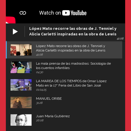
López Mato recorre las obras de J. Tenniel y
Alicia Carletti inspiradas en la obra de Lewis
41:08
Carroll
López Mato recorre las obras de J. Tenniel y
Alicia Carletti inspiradas en la obra de Lewis
Carroll
41:08
La mala prensa de las madrastras: Sociología de
los cuentos infantiles
04:30
LA MAREA DE LOS TIEMPOS de Omar López
Mato en la 17° Feria del Libro de San José
(Uruguay)
01:04:25
MANUEL ORIBE
31:28
Juan María Gutiérrez
26:08