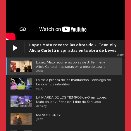
López Mato recorre las obras de J. Tenniel y
Alicia Carletti inspiradas en la obra de Lewis
41:08
Carroll
López Mato recorre las obras de J. Tenniel y
Alicia Carletti inspiradas en la obra de Lewis
Carroll
41:08
La mala prensa de las madrastras: Sociología de
los cuentos infantiles
04:30
LA MAREA DE LOS TIEMPOS de Omar López
Mato en la 17° Feria del Libro de San José
(Uruguay)
01:04:25
MANUEL ORIBE
31:28