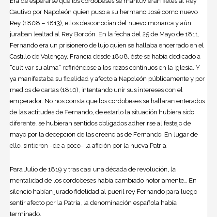
Era de esperarse que los cordobeses se mantuvieran fieles al Rey
Cautivo por Napoleón quien puso a su hermano José como nuevo
Rey (1808 – 1813), ellos desconocían del nuevo monarca y aún
juraban lealtad al Rey Borbón. En la fecha del 25 de Mayo de 1811,
Fernando era un prisionero de lujo quien se hallaba encerrado en el
Castillo de Valençay, Francia desde 1808, éste se había dedicado a
“cultivar su alma” refiriéndose a los rezos continuos en la iglesia. Y
ya manifestaba su fidelidad y afecto a Napoleón públicamente y por
medios de cartas (1810), intentando unir sus intereses con el
emperador. No nos consta que los cordobeses se hallaran enterados
de las actitudes de Fernando, de estarlo la situación hubiera sido
diferente, se hubieran sentidos obligados adherirse al festejo de
mayo por la decepción de las creencias de Fernando. En lugar de
ello, sintieron –de a poco– la afición por la nueva Patria.
Para Julio de 1819 y tras casi una década de revolución, la
mentalidad de los cordobeses había cambiado notoriamente… En
silencio habían jurado fidelidad al pueril rey Fernando para luego
sentir afecto por la Patria, la denominación española había
terminado.