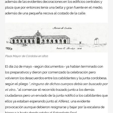
además de las evidentes decoraciones en los edificios centrales y
plaza que por entonces tenía una bella y gran fuente en el medio,
además de una pequeña recova al costado de la calle.
Plaza Mayor de Córdoba en 1810
El día 24 de mayo –según documentos– ya habían terminado con
los preparativos y dieron por comenzado la celebración pero
volvieron los desacuerdos entre los cabildantes y la junta cordobesa,
según el pliego
“…ninguno de dichos cuerpos debía ser buscado por
el otro…”
al comenzar el recorrido trazado junto a los demás
ciudadanos pero un enviado de la junta notificó a los cabildantes que
ellos ya estaban esperando junto al Alférez, una evidente
provocación aunque debieron resignarse y bajar por la escalera de
hierro e ir hasta donde estaba el Estandarte Real.