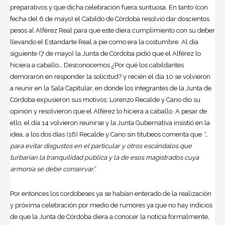
preparativos y que dicha celebración fuera suntuosa. En tanto (con
fecha del 6 de mayo) el Cabildo de Córdoba resolvió dar doscientos
pesos al Alférez Real para que este diera cumplimiento con su deber
llevando el Estandarte Real a pie como era la costumbre. Al día
siguiente (7 de mayo) la Junta de Córdoba pidió que el Alférez lo
hiciera a caballo… Desconocemos ¿Por qué los cabildantes
demoraron en responder la solicitud? y recién el día 10 se volvieron
a reunir en la Sala Capitular, en donde los integrantes de la Junta de
Córdoba expusieron sus motivos; Lorenzo Recalde y Cano dio su
opinión y resolvieron que el Alférez lo hiciera a caballo. A pesar de
ello, el día 14 volvieron reunirse y la Junta Gubernativa insistió en la
idea, a los dos días (16) Recalde y Cano sin titubeos comenta que
“…
para evitar disgustos en el particular y otros escándalos que
turbarían la tranquilidad pública y la de esos magistrados cuya
armonía se debe conservar.”.
Por entonces los cordobeses ya se habían enterado de la realización
y próxima celebración por medio de rumores ya que no hay indicios
de que la Junta de Córdoba diera a conocer la noticia formalmente,