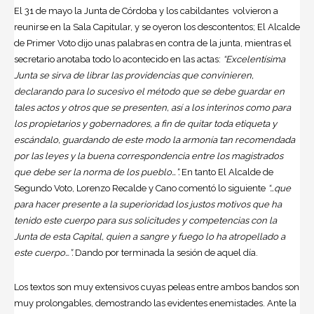
El 31 de mayo la Junta de Córdoba y los cabildantes volvieron a
reunirse en la Sala Capitular, y se oyeron los descontentos; El Alcalde
de Primer Voto dijo unas palabras en contra de la junta, mientras el
secretario anotaba todo lo acontecido en las actas:
“Excelentísima
Junta se sirva de librar las providencias que convinieren,
declarando para lo sucesivo el método que se debe guardar en
tales actos y otros que se presenten, así a los interinos como para
los propietarios y gobernadores, a fin de quitar toda etiqueta y
escándalo, guardando de este modo la armonía tan recomendada
por las leyes y la buena correspondencia entre los magistrados
que debe ser la norma de los pueblo…”.
En tanto El Alcalde de
Segundo Voto, Lorenzo Recalde y Cano comentó lo siguiente
“…que
para hacer presente a la superioridad los justos motivos que ha
tenido este cuerpo para sus solicitudes y competencias con la
Junta de esta Capital, quien a sangre y fuego lo ha atropellado a
este cuerpo…”.
Dando por terminada la sesión de aquel día.
Los textos son muy extensivos cuyas peleas entre ambos bandos son
muy prolongables, demostrando las evidentes enemistades. Ante la