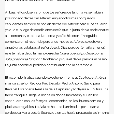
Al bajar ellos observaron que los señores de la junta ya se habían
posicionado detrás del Alférez, enojándolos más porque los
cabildantes siempre se ponían detrás del Alférez pero ellos callaron
ya que el pliego de condiciones decía que la junta debía posicionarse
a la derecha y ellos a la izquierda y así lo hicieron. Enseguida
comenzaron el recorrido pero a los metros el Alférez se detuvo y
dirigió unas palabras al señor José J. Díaz porque (en año anterior)
éste le había dado la mano derecha
“…para que así pudiese por sí
solo presidir la función.”
, también dijo que él debía presidir el paseo;
La junta accede el pedido y continuaron con la ceremonia.
El recorrido finaliza cuando se detienen frente al Cabildo, el Alférez
manda al señor Regidor Fiel Ejecutor Pedro Antonio Savid para
llevar el Estandarte Real a la Sala Capitular y lo dejara allí. Y tras una
tarde tranquila, llega la noche en donde las casas y el Cabildo
continuaron con los festejos… ceremonias, bailes, buena comida y
platicas amigables. La Sala se hallaba iluminadas por la dama
cordobesa María Josefa Suárez quien las había preparado, así mismo