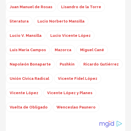
Juan Manuel de Rosas
Lisandro de la Torre
literatura
Lucio Norberto Mansilla
Lucio V. Mansilla
Lucio Vicente López
Luis María Campos
Mazorca
Miguel Cané
Napoleón Bonaparte
Pushkin
Ricardo Gutiérrez
Unión Cívica Radical
Vicente Fidel López
Vicente López
Vicente López y Planes
Vuelta de Obligado
Wenceslao Paunero