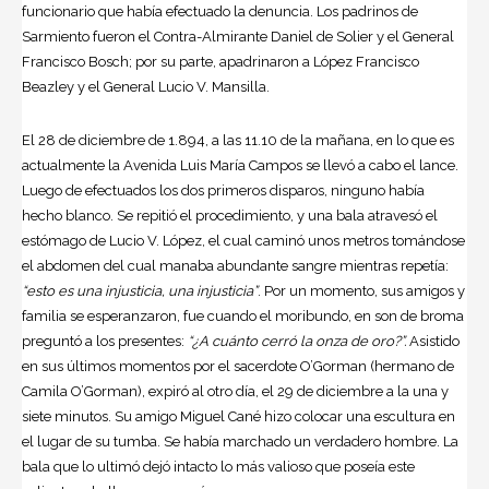
funcionario que había efectuado la denuncia. Los padrinos de
Sarmiento fueron el Contra-Almirante Daniel de Solier y el General
Francisco Bosch; por su parte, apadrinaron a López Francisco
Beazley y el General Lucio V. Mansilla.
El 28 de diciembre de 1.894, a las 11.10 de la mañana, en lo que es
actualmente la Avenida Luis María Campos se llevó a cabo el lance.
Luego de efectuados los dos primeros disparos, ninguno había
hecho blanco. Se repitió el procedimiento, y una bala atravesó el
estómago de Lucio V. López, el cual caminó unos metros tomándose
el abdomen del cual manaba abundante sangre mientras repetía:
“esto es una injusticia, una injusticia”
. Por un momento, sus amigos y
familia se esperanzaron, fue cuando el moribundo, en son de broma
preguntó a los presentes:
“¿A cuánto cerró la onza de oro?”.
Asistido
en sus últimos momentos por el sacerdote O’Gorman (hermano de
Camila O’Gorman), expiró al otro día, el 29 de diciembre a la una y
siete minutos. Su amigo Miguel Cané hizo colocar una escultura en
el lugar de su tumba. Se había marchado un verdadero hombre. La
bala que lo ultimó dejó intacto lo más valioso que poseía este