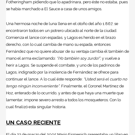
Fotheringham pidiendo que lo apadrinara, pero éste no estaba, pues
se había marchado a El Sauce a casa de unos amigos
.
Una hermosa noche de luna llena en el otoño del año 1.867, se
encontraron todos en un potrero ubicado al norte de la ciudad.
Comienza el lance con espadas, y Lagos es herido en el brazo
derecho, con lo cual cambia de mano su espada, entonces
Fernández que no quiere abusar de su ventaja cambia él también de
mano el arma exclamando:
“¡Yo también soy zurdo!”
, y vuelve a
herir a Lagos. Se suspende el combate, y uno de los padrinos de
Lagos, indignado por la insolencia de Fernández se ofrece para
continuar el lance. A lo cual éste responde:
“Usted será el cuarto no
tengo ningún inconveniente”
. Finalmente, el Coronel Martínez de
Hoz, enterado de lo ocurrido, y antes de que haya una muerte que
lamentar, impone severo arresto a todos los mosqueteros. Con lo
cual finalizó esta singular historia.
UN CASO RECIENTE
El día 22 de marzo del 2005 Mario Firmenich presentaba un libro en