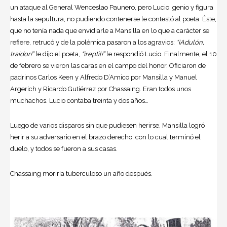
un ataque al General Wenceslao Paunero, pero Lucio, genio y figura
hasta la sepultura, no pudiendo contenerse le contestó al poeta. Éste,
que no tenía nada que envidiarle a Mansilla en lo que a carácter se
refiere, retrucó y de la polémica pasaron a los agravios:
“¡Adulón,
traidor!”
le dijo el poeta,
“¡reptil!”
le respondió Lucio. Finalmente, el 10
de febrero se vieron las caras en el campo del honor. Oficiaron de
padrinos Carlos Keen y Alfredo D’Amico por Mansilla y Manuel
Argerich y Ricardo Gutiérrez por Chassaing. Eran todos unos
muchachos. Lucio contaba treinta y dos años…
Luego de varios disparos sin que pudiesen herirse, Mansilla logró
herir a su adversario en el brazo derecho, con lo cual terminó el
duelo, y todos se fueron a sus casas.
Chassaing moriría tuberculoso un año después.