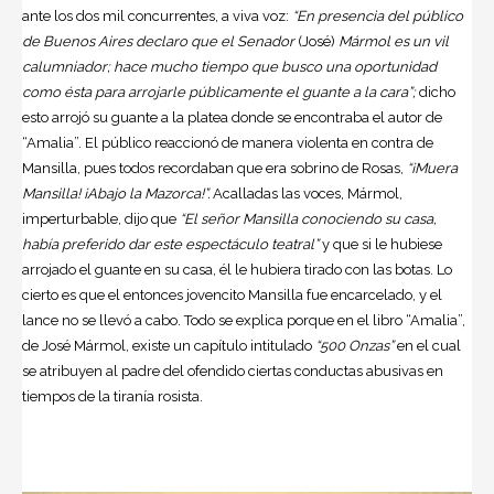
ante los dos mil concurrentes, a viva voz:
“En presencia del público
de Buenos Aires declaro que el Senador
(José)
Mármol es un vil
calumniador; hace mucho tiempo que busco una oportunidad
como ésta para arrojarle públicamente el guante a la cara”;
dicho
esto arrojó su guante a la platea donde se encontraba el autor de
“Amalia”. El público reaccionó de manera violenta en contra de
Mansilla, pues todos recordaban que era sobrino de Rosas,
“¡Muera
Mansilla! ¡Abajo la Mazorca!”.
Acalladas las voces, Mármol,
imperturbable, dijo que
“El señor Mansilla conociendo su casa,
había preferido dar este espectáculo teatral”
y que si le hubiese
arrojado el guante en su casa, él le hubiera tirado con las botas. Lo
cierto es que el entonces jovencito Mansilla fue encarcelado, y el
lance no se llevó a cabo. Todo se explica porque en el libro “Amalia”,
de José Mármol, existe un capítulo intitulado
“500 Onzas”
en el cual
se atribuyen al padre del ofendido ciertas conductas abusivas en
tiempos de la tiranía rosista.