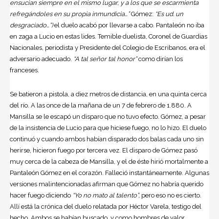
ensucian siempre en el mismo lugar, y a los que se escarmienta
refregándoles en su propia inmundicia…”
Gómez:
“Es ud. un
desgraciado…”)
el duelo acabó por llevarse a cabo. Pantaleón no iba
en zaga a Lucio en estas lides. Temible duelista, Coronel de Guardias
Nacionales, periodista y Presidente del Colegio de Escribanos, era el
adversario adecuado.
“A tal señor tal honor”
como dirían los
franceses.
Se batieron a pistola, a diez metros de distancia, en una quinta cerca
del río. A las once de la mañana de un 7 de febrero de 1.880. A
Mansilla se le escapó un disparo que no tuvo efecto. Gómez, a pesar
de la insistencia de Lucio para que hiciese fuego, no lo hizo. El duelo
continuó y cuando ambos habían disparado dos balas cada uno sin
herirse, hicieron fuego por tercera vez. El disparo de Gómez pasó
muy cerca de la cabeza de Mansilla, y el de éste hirió mortalmente a
Pantaleón Gómez en el corazón. Falleció instantáneamente. Algunas
versiones malintencionadas afirman que Gómez no habría querido
hacer fuego diciendo
“Yo no mato al talento”,
pero eso no es cierto.
Allí está la crónica del duelo relatada por Héctor Varela, testigo del
hecho. Ambos se habían buscado, y como hombres de valor