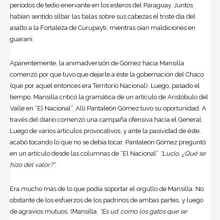
períodos de tedio enervante en los esteros del Paraguay. Juntos
habían sentido silbar las balas sobre sus cabezas el triste día del
asalto a la Fortaleza de Curupaytí, mientras oían maldiciones en
guaraní.
Aparentemente, la animadversión de Gómez hacia Mansilla
comenzó por que tuvo que dejarle a éste la gobernación del Chaco
(que por aquel entonces era Territorio Nacional). Luego, pasado el
tiempo, Mansilla criticó la gramática de un artículo de Aristóbulo del
Valle en “El Nacional”. Allí Pantaleón Gómez tuvo su oportunidad. A
través del diario comenzó una campaña ofensiva hacia el General.
Luego de varios artículos provocativos, y ante la pasividad de éste,
acabó tocando lo que no se debía tocar. Pantaleón Gómez preguntó
en un artículo desde las columnas de “El Nacional”
“Lucio, ¿Qué se
hizo del valor?”
.
Era mucho más de lo que podía soportar el orgullo de Mansilla. No
obstante de los esfuerzos de los padrinos de ambas partes, y luego
de agravios mutuos, (Mansilla:
“Es ud. como los gatos que se