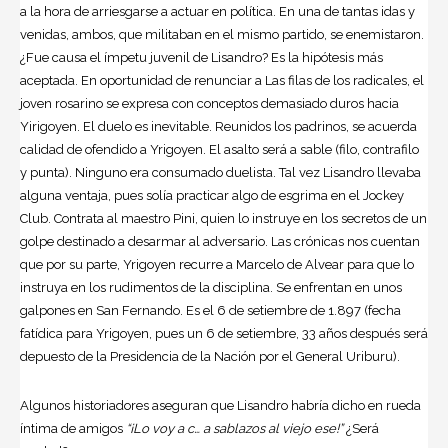
a la hora de arriesgarse a actuar en política. En una de tantas idas y
venidas, ambos, que militaban en el mismo partido, se enemistaron.
¿Fue causa el ímpetu juvenil de Lisandro? Es la hipótesis más
aceptada. En oportunidad de renunciar a Las filas de los radicales, el
joven rosarino se expresa con conceptos demasiado duros hacia
Yirigoyen. El duelo es inevitable. Reunidos los padrinos, se acuerda
calidad de ofendido a Yrigoyen. El asalto será a sable (filo, contrafilo
y punta). Ninguno era consumado duelista. Tal vez Lisandro llevaba
alguna ventaja, pues solía practicar algo de esgrima en el Jockey
Club. Contrata al maestro Pini, quien lo instruye en los secretos de un
golpe destinado a desarmar al adversario. Las crónicas nos cuentan
que por su parte, Yrigoyen recurre a Marcelo de Alvear para que lo
instruya en los rudimentos de la disciplina. Se enfrentan en unos
galpones en San Fernando. Es el 6 de setiembre de 1.897 (fecha
fatídica para Yrigoyen, pues un 6 de setiembre, 33 años después será
depuesto de la Presidencia de la Nación por el General Uriburu).
Algunos historiadores aseguran que Lisandro habría dicho en rueda
íntima de amigos
“¡Lo voy a c… a sablazos al viejo ese!”
¿Será