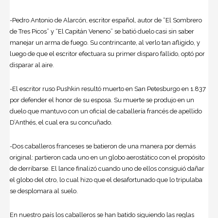
-Pedro Antonio de Alarcón, escritor español, autor de “El Sombrero
de Tres Picos” y “El Capitán Veneno” se batió duelo casi sin saber
manejar un arma de fuego. Su contrincante, al verlo tan afligido, y
luego de que el escritor efectuara su primer disparo fallido, optó por
disparar al aire.
-El escritor ruso Pushkin resultó muerto en San Petesburgo en 1.837
por defender el honor de su esposa. Su muerte se produjo en un
duelo que mantuvo con un oficial de caballería francés de apellido
D’Anthés, el cual era su concuñado.
-Dos caballeros franceses se batieron de una manera por demás
original: partieron cada uno en un globo aerostático con el propósito
de derribarse. El lance finalizó cuando uno de ellos consiguió dañar
el globo del otro, lo cual hizo que el desafortunado que lo tripulaba
se desplomara al suelo.
En nuestro país los caballeros se han batido siguiendo las reglas