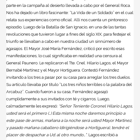
parte en la campaña al desierto llevada a cabo por el General Roca.
Nos ha dejado un libro fascinante: “La Vida de un Soldado” en el cual
relata sus experiencias como oficial. Allí nos cuenta un pintoresco
episodio. Luego de la Batalla de San Ignacio, en una de las tantas
revoluciones que tuvieron lugar a fines del siglo XIX, para festejar el
triunfo se llevaban a cabo en nuestra ciudad un sinnúmero de
agasajos. El Mayor José María Fernández, criticó por escrito esas
manifestaciones, lo cual significaba en realidad una censura al
General Paunero. Le replicaron el Tte. Cnel. Hilario Lagos, el Mayor
Bernabé Martínez y el Mayor Hortiguera. Contestó Fernández
invitando a los tres a pasar por su casa para arreglar los tres duelos.
Su artículo llevaba por título “Los tres niños terribles o la palabra del
Arcabuz”. Cuando fueron a su casa, Fernández agasajó
cumplidamente a sus invitados con té y cigarros. Luego,
calmadamente les expresó:
“Señor Teniente Coronel Hilario Lagos,
usted será el primero (…) Esta misma noche daremos principio a
este pase de armas, mañana a la noche será usted Mayor Martínez,
y pasado mañana caballero (dirigiéndose a Hortiguera), tendré el
placer de despachar a Ud. al otro mundo…”
. Lagos escribió a