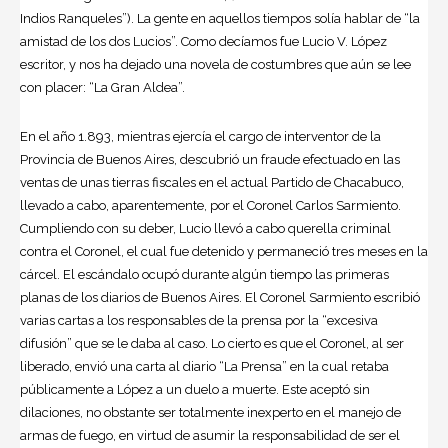
Indios Ranqueles”). La gente en aquellos tiempos solía hablar de “la
amistad de los dos Lucios”. Como decíamos fue Lucio V. López
escritor, y nos ha dejado una novela de costumbres que aún se lee
con placer: “La Gran Aldea”.
En el año 1.893, mientras ejercía el cargo de interventor de la
Provincia de Buenos Aires, descubrió un fraude efectuado en las
ventas de unas tierras fiscales en el actual Partido de Chacabuco,
llevado a cabo, aparentemente, por el Coronel Carlos Sarmiento.
Cumpliendo con su deber, Lucio llevó a cabo querella criminal
contra el Coronel, el cual fue detenido y permaneció tres meses en la
cárcel. El escándalo ocupó durante algún tiempo las primeras
planas de los diarios de Buenos Aires. El Coronel Sarmiento escribió
varias cartas a los responsables de la prensa por la “excesiva
difusión” que se le daba al caso. Lo cierto es que el Coronel, al ser
liberado, envió una carta al diario “La Prensa” en la cual retaba
públicamente a López a un duelo a muerte. Este aceptó sin
dilaciones, no obstante ser totalmente inexperto en el manejo de
armas de fuego, en virtud de asumir la responsabilidad de ser el