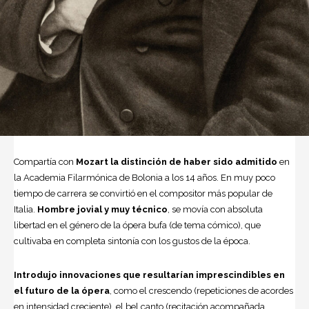
Compartía con
Mozart la distinción de haber sido admitido
en
la Academia Filarmónica de Bolonia a los 14 años. En muy poco
tiempo de carrera se convir­tió en el compositor más popular de
Italia.
Hombre jovial y muy técnico
, se movía con absoluta
libertad en el gé­nero de la ópera bufa (de tema cómi­co), que
cultivaba en completa sinto­nía con los gustos de la época.
Introdujo innovaciones que resul­tarían imprescindibles en
el futuro de la ópera
, como el crescendo (repeticio­nes de acordes
en intensidad crecien­te), el bel canto (recitación acompaña­da