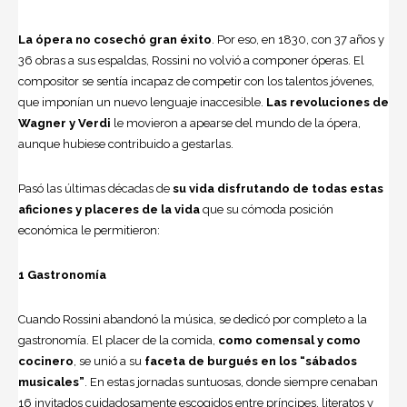
La ópera no cosechó gran éxito
. Por eso, en 1830, con 37 años y
36 obras a sus espaldas, Rossini no vol­vió a componer óperas. El
compositor se sentía incapaz de com­petir con los talentos jóvenes,
que imponían un nuevo lenguaje inacce­sible.
Las revoluciones de
Wagner y Verdi
le movieron a apearse del mun­do de la ópera,
aunque hubiese con­tribuido a gestarlas.
Pasó las últimas décadas de
su vida disfrutando de todas estas
aficiones y placeres de la vida
que su cómoda posición
económica le permitieron:
1 Gastronomía
Cuando Rossini abandonó la música, se dedicó por completo a la
gastronomía. El placer de la comida,
como comensal y como
cocinero
, se unió a su
faceta de
burgués en los “sábados
musicales”
. En estas jornadas suntuo­sas, donde siempre cenaban
16 invita­dos cuidadosamente escogidos entre príncipes, literatos y