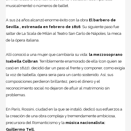
musicalmente) o números de
ballet
.
A sus 24 años alcanzó enorme éxito con la obra
El barbero de
Sevilla
, estrenada en febrero de 1816
. Su siguiente paso fue
saltar de La Scala de Milán al Teatro San Carlo de Nápoles, la meca
de la ópera italiana.
Allí conoció a una mujer que cambiaría su vida:
la mezzoso­prano
Isabella Colbran
. Terriblemente enamorado de ella (con quien se
casó en 1822), decidió dar un paso al frente y componer, como exigía
la voz de Isabella, ópera seria para un canto sostenido. Así, sus
composiciones perdieron brillantez, pero el dinero y el
reconocimiento social no dejaron de afluir al matrimonio sin
problemas.
En París,
Rossini
, ciudad en la que se instaló, dedicó sus esfuerzos a
la creación de una obra compleja y tre­mendamente ambiciosa,
precursora del Romanticismo y la
música nacio­nalista:
Guillermo Tell.