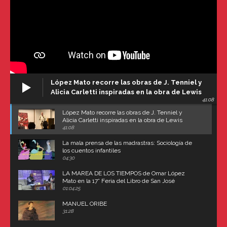
López Mato recorre las obras de J. Tenniel y
Alicia Carletti inspiradas en la obra de Lewis
41:08
Carroll
López Mato recorre las obras de J. Tenniel y
Alicia Carletti inspiradas en la obra de Lewis
Carroll
41:08
La mala prensa de las madrastras: Sociología de
los cuentos infantiles
04:30
LA MAREA DE LOS TIEMPOS de Omar López
Mato en la 17° Feria del Libro de San José
(Uruguay)
01:04:25
MANUEL ORIBE
31:28