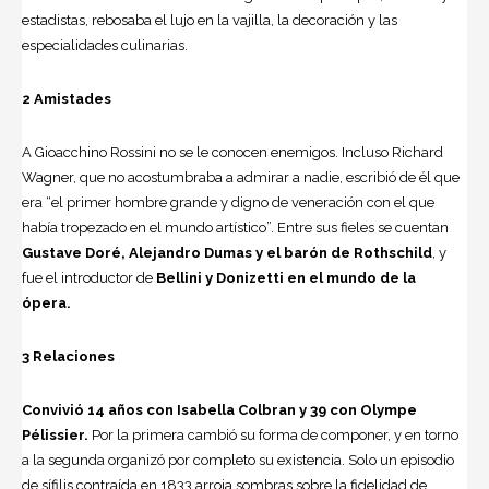
estadistas, rebosa­ba el lujo en la vajilla, la decoración y las
especialidades culinarias.
2 Amistades
A Gioacchino Ros­sini no se le cono­cen enemigos. Incluso Richard
Wagner, que no acostumbraba a admirar a nadie, escribió de él que
era “el primer hombre grande y digno de veneración con el que
había tropezado en el mundo artístico”. Entre sus fieles se cuentan
Gustave Doré,
Alejandro Dumas
y el barón de Rothschild
, y
fue el introductor de
Bellini y Donizetti en el mundo de la
ópera.
3 Relaciones
Convivió 14 años con Isabella Colbran y 39 con Olympe
Pélissier.
Por la primera cambió su forma de componer, y en torno
a la segunda organizó por completo su existencia. Solo un episo­dio
de sífilis contraída en 1833 arroja sombras sobre la fidelidad de