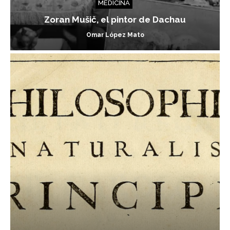
MEDICINA
Zoran Mušič, el pintor de Dachau
Omar López Mato