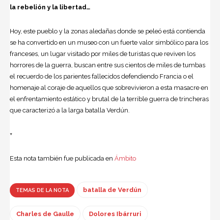
la rebelión y la libertad…
Hoy, este pueblo y la zonas aledañas donde se peleó está contienda
se ha convertido en un museo con un fuerte valor simbólico para los
franceses, un lugar visitado por miles de turistas que reviven los
horrores de la guerra, buscan entre sus cientos de miles de tumbas
el recuerdo de los parientes fallecidos defendiendo Francia o el
homenaje al coraje de aquellos que sobrevivieron a esta masacre en
el enfrentamiento estático y brutal de la terrible guerra de trincheras
que caracterizó a la larga batalla Verdún.
+
Esta nota también fue publicada en
Ámbito
batalla de Verdún
TEMAS DE LA NOTA
Charles de Gaulle
Dolores Ibárruri