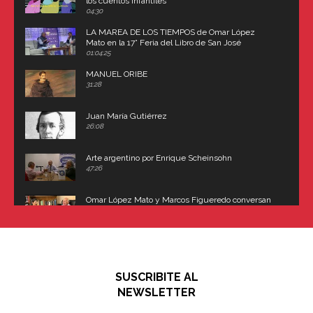
los cuentos infantiles
04:30
LA MAREA DE LOS TIEMPOS de Omar López
Mato en la 17° Feria del Libro de San José
(Uruguay)
01:04:25
MANUEL ORIBE
31:28
Juan María Gutiérrez
26:08
Arte argentino por Enrique Scheinsohn
47:26
Omar López Mato y Marcos Figueredo conversan
sobre: Revolución de Lavalle y fusilamiento de
Dorrego
16:42
El historiador y editor argentino, Ricardo de Titto,
hablando de el Manco Paz (José María Paz)
48:03
SUSCRIBITE AL
"En política, la estupidez no es una desventaja"
NEWSLETTER
02:58