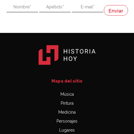
"En política, la estupidez no es una desventaja"
Napoleón
03:06
Mapa del sitio
Música
Pintura
Medicina
Personajes
Lugares