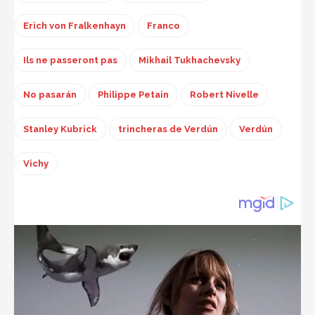
Erich von Fralkenhayn
Franco
Ils ne passeront pas
Mikhail Tukhachevsky
No pasarán
Philippe Petain
Robert Nivelle
Stanley Kubrick
trincheras de Verdún
Verdún
Vichy