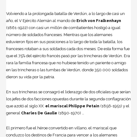
Volviendo a la prolongada batalla de Verdún, a lo largo de casi un
año, el V Ejército Alemán al mando de
Erich von Fralkenhayn
(1861-1922) con casi un millón de combatientes hostigó a igual
número de soldados franceses. Mientras que los alemanes
estuvieron fijos en sus posiciones a lo largo de toda la batalla, los
franceses rotaban a sus soldados cada dos meses. De esta forma fue
que el 75% del ejército francés pasó por las trincheras de Verdún. Era
rara la familia francesa que no hubiese tenido un pariente o amigo
en las trincheras o las tumbas de Verdún, donde 350.000 soldados
dieron su vida por la patria.
En sus trincheras se consagró el liderazgo de dos oficiales que serían
los jefes de dos facciones opuestas durante la segunda conflagración
que azotó al siglo XX:
el mariscal Philippe Petain
(1856-1951) y el
general
Charles De Gaulle
(1890-1970) …
El primero fue el héroe convertido en villano, el mariscal que
conduzco los destinos de Francia para vencer a los alemanes