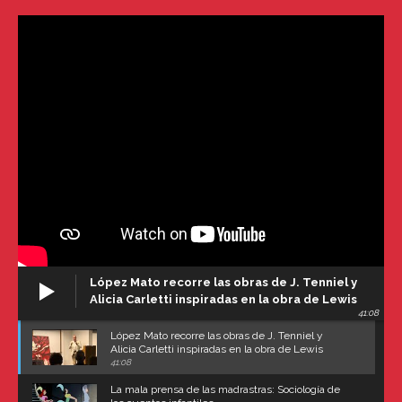
López Mato recorre las obras de J. Tenniel y
Alicia Carletti inspiradas en la obra de Lewis
41:08
Carroll
López Mato recorre las obras de J. Tenniel y
Alicia Carletti inspiradas en la obra de Lewis
Carroll
41:08
La mala prensa de las madrastras: Sociología de